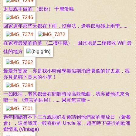
太后親手做的 （部份） 千層蛋糕
回家過年那些天都在下雨，沒辦法，逢春節就碰上雨季......
在家裡最愛的角落 （二樓中廳），因此地是二樓接收
Wifi
最
佳的地方
最愛外婆家，亦是我小時候學期假期消磨暑假的好去處，我
亦算是鄉下長大的小孩！
一如既往，老爸都會在閒餘時段高歌幾曲，我亦被他抓來合
唱一首 《無言的結局》...... 果真無言囖～
過年間總有不下三五親朋好友
邀請到他們家的開放日 （聚餐
會），這是我其一較喜歡的 Uncle 家，超有時下盛行的歐洲
鄉情風 (Vintage)