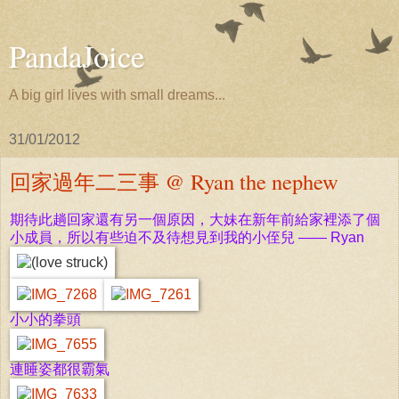
PandaJoice
A big girl lives with small dreams...
31/01/2012
回家過年二三事 @ Ryan the nephew
期待此趟回家還有另一個原因，大妹在新年前給家裡添了個
小成員，所以有些迫不及待想見到我的小侄兒
—— Ryan
小小的拳頭
連睡姿都很霸氣