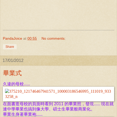
PandaJoice
at
00:55
No comments:
Share
17/01/2012
畢業式
久違的母校......
在面書逛母校
的頁面時看到 2011 的畢
業照，發現...... 現在就
連中學畢業也搞到像大學、碩士生畢業般商業化。
畢業生身著畢業袍......