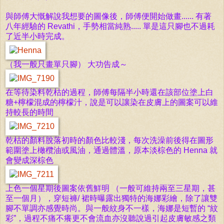
與師傅大慨解說我想要的圖像後，師傅便開始做畫...... 有著
八年經驗的 Revathi，手勢相當純熟..... 單是這只腳也不過耗
了近半小時完成。
（我一般只畫單只腳） 大功告成～
在等待染料乾枯的過程，師傅每隔半小時還在該部位塗上白
糖+檸檬混成的檸檬汁，說是可以讓染在皮膚上的圖案可以維
持較長的時間
乾枯的顏料脫落初時的顏色比較淺，每次洗澡前後得在圖形
範圍塗上橄欖油或風油，通過體溫，原本淡棕色的
Henna
就
會變成深棕色
上色一個星期後圖案依舊鮮明 （一般可維持兩至三星期，甚
至一個月），穿短褲/ 裙時曝露出獨特的海娜彩繪，除了讓雙
腳不單調亦感覺時尚。與一般紋身不一樣，海娜是短暫的 “紋
彩”，
過程不痛不癢更不會流血亦沒聽說過引起皮膚敏感之類