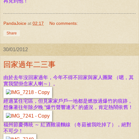
再見到他！
PandaJoice
at
02:17
No comments:
Share
30/01/2012
回家過年二三事
由於去年沒回家過年，今年不得不回家與家人團聚 （嗯，其
實我蠻掛念家人喇～）。
經過某住宅區，但見家家戶戶一地都是燃放過爆竹的痕跡，
想像著往年除夕晚 “爆竹聲響連天” 的盛況，肯定熱鬧依舊！
福州節慶傳統 ～ 紅酒雞湯麵線 （冬菇被我吃掉了），絕對
不可少！