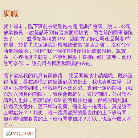
調職
就上週末，臨下班前被經理拖去開 “臨時” 會議，說...... 公司
缺業務員 （說是請不到有這方面經驗的，而之前的同事都跑
光了......） 並帶領新聘的 GM，讓對方了解公司產品與客戶/
市場，於是乎決定讓我到檳城總部當 “鎮店之寶”。沒有任何
商量的餘地，“強迫” 我一個星期後便得到總部報到。說實
在，心裡極度不願意，不爽到極點！直接向經理表明，他也
無可奈何...... 說公司有權調動職員的去向。
眼下留給我的我只有兩條路： 接受調職或申請離職。既然沒
得商量，看在經理之前挺照顧我的份上，我也表明立場，說
我可以接受調職，但我絕對不會久留。直到一定的期限 （我
自設六個月的期限），我便會遞辭呈。這段期間，公司請不
請到人也好，那所謂的 GM 能否勝任也罷，都將與我無關。
待遇又沒很好、更不準時發薪、佣金是一拖再拖，真是說不
上哪點好？！我想，唯一讓我留戀的是自由的上下班時間......
但有哪個業務員的上下班時間非如此？所以，也沒什麼大不
了～