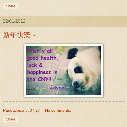
Share
22/01/2012
新年快樂～
PandaJoice
at
07:27
No comments:
Share