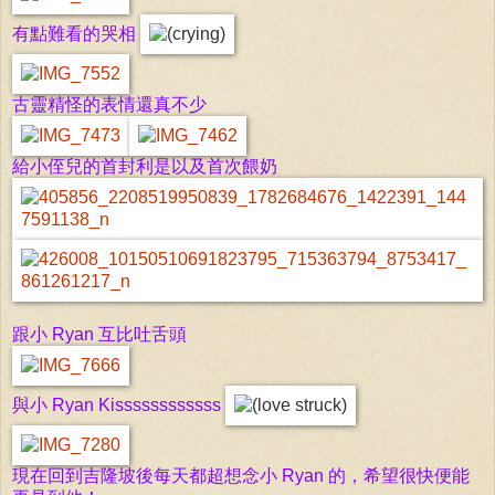
有點難看的哭相
古靈精怪的表情還真不少
給小侄兒的首封利是以及首次餵奶
跟小
Ryan
互比吐舌頭
與小
Ryan Kissssssssssss
現在回到吉隆坡後每天都超想念
小 Ryan
的，希望很快便能