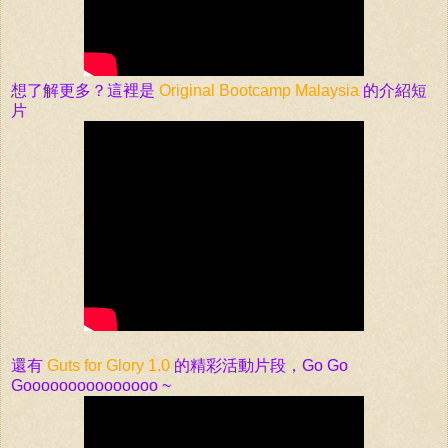
想了解更多？這裡
是
Original Bootcamp Malaysia
的
介紹短
片
還有
Guts for Glory
1.0
的精彩活動片段，
Go Go
Gooooooooooooooo ~