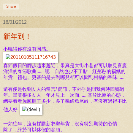
Share
16/01/2012
新年到！
不
曉得你有沒有同感。
春節假日的腳步越來越近，果真是大街小巷都可以聽見喜慶
洋洋的春節歌曲...... 呃，自然也少不了貼上紅彤彤的福紙的
年貨、禮包。更甚的是去到哪兒都可以聞到柑橘的香味......
還有便是收到友人的留言/ 簡訊，不外乎是問我何時回鄉過
年。畢竟很多友人一年才見上一次面...... 基於比較的心態，
總要看看你臃腫了多少，多了幾條魚尾紋，有沒有過得不比
他人好
一如往年，沒有採購新衣辦年貨，沒有特別期待的心情......
除了，終於可以休假的念頭。