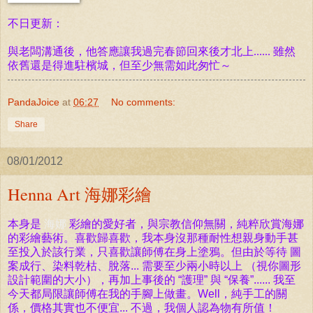
不日更新：
與老闆溝通後，他答應讓我過完春節回來後才北上...... 雖然
依舊還是得進駐檳城，但至少無需如此匆忙～
PandaJoice
at
06:27
No comments:
Share
08/01/2012
Henna Art 海娜彩繪
本身是
海娜
彩繪的愛好者，與宗教信仰無關，純粹欣賞海娜
的彩繪藝術。喜歡歸喜歡，我本身沒那種耐性想親身動手甚
至投入於該行業，只喜歡讓師傅在身上塗鴉。但由於等待 圖
案成行、染料乾枯、脫落... 需要至少兩小時以上 （視你圖形
設計範圍的大小），再加上事後的 “護理” 與 “保養”...... 我至
今天都局限讓師傅在我的手腳上做畫。Well，純手工的關
係，價格其實也不便宜... 不過，我個人認為物有所值！