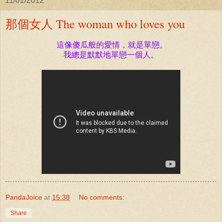
11/01/2012
那個女人 The woman who loves you
這像傻瓜般的愛情，就是單戀。
我總是默默地單戀一個人。
PandaJoice
at
15:38
No comments:
Share