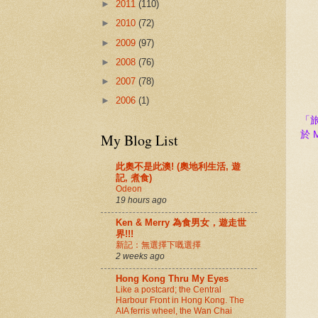
►
2011
(110)
►
2010
(72)
►
2009
(97)
►
2008
(76)
►
2007
(78)
►
2006
(1)
「
於 M
My Blog List
此奧不是此澳! (奧地利生活, 遊
記, 煮食)
Odeon
19 hours ago
Ken & Merry 為食男女，遊走世
界!!!
新記：無選擇下嘅選擇
2 weeks ago
Hong Kong Thru My Eyes
Like a postcard; the Central
Harbour Front in Hong Kong. The
AIA ferris wheel, the Wan Chai