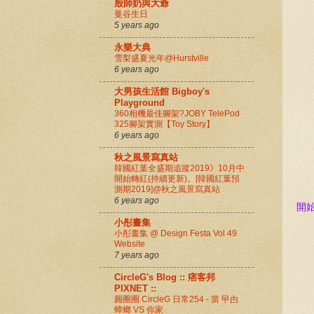
殷師奶與大爺
曼谷生日
5 years ago
永樂大典
雪梨盛夏光年@Hurstville
6 years ago
大男孩生活館 Bigboy's
Playground
360相機最佳腳架?JOBY TelePod
325腳架實測【Toy Story】
6 years ago
秋之風景寫真站
韓國紅葉全盛期追蹤2019》10月中
開始轉紅(持續更新)。[韓國紅葉預
測期2019]@秋之風景寫真站
6 years ago
開
小彤畫集
小彤畫集 @ Design Festa Vol 49
Website
7 years ago
CircleG's Blog :: 痞客邦
PIXNET ::
圓圈圈 CircleG 日常254 - 當 曱甴
蟑螂 VS 你家