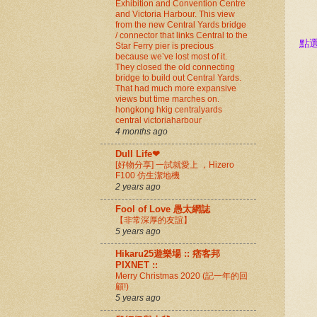
Exhibition and Convention Centre
and Victoria Harbour. This view
from the new Central Yards bridge
/ connector that links Central to the
點
Star Ferry pier is precious
because we’ve lost most of it.
They closed the old connecting
bridge to build out Central Yards.
That had much more expansive
views but time marches on.
hongkong hkig centralyards
central victoriaharbour
4 months ago
Dull Life❤
[好物分享] 一試就愛上 ，Hizero
F100 仿生潔地機
2 years ago
Fool of Love 愚太網誌
【非常深厚的友誼】
5 years ago
Hikaru25遊樂場 :: 痞客邦
PIXNET ::
Merry Christmas 2020 (記一年的回
顧!)
5 years ago