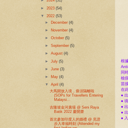
►
2024
(31)
►
2023
(54)
▼
2022
(53)
►
December
(4)
►
November
(4)
►
October
(5)
►
September
(5)
►
August
(4)
根據
►
July
(5)
An
►
June
(3)
同
►
May
(4)
檢
苗
▼
April
(4)
在
大馬開放入境，毋須隔離啦
● 
(SOPs for Travellers Entering
Malaysi...
● 填
●
出
吉隆坡金河廣場 @ Seni Raya
Batik 2022 慶開齋
●
●
入
首次參加印度人的婚禮 @ 見證
步入幸福時刻 (Attended my
first Indian we...