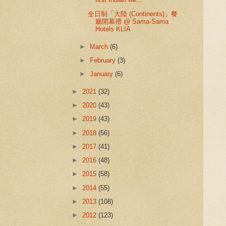
全日制「大陸 (Continents)」餐
廳開幕禮 @ Sama-Sama
Hotels KLIA
►
March
(6)
►
February
(3)
►
January
(6)
►
2021
(32)
►
2020
(43)
►
2019
(43)
►
2018
(56)
►
2017
(41)
►
2016
(48)
►
2015
(58)
►
2014
(55)
►
2013
(108)
►
2012
(123)