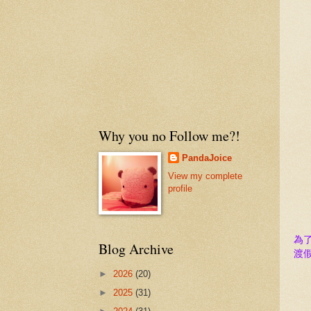
Why you no Follow me?!
PandaJoice
View my complete
profile
為
Blog Archive
渡
►
2026
(20)
►
2025
(31)