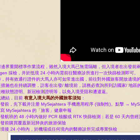
邊界重開標準作業流程，雖然入境大馬已無需隔離，但入境者在出發前兩天 (48小
tigen 採檢，并於抵境 24 小時內需前往醫療診所進行一次快篩檢測即可。
時，持有效通行證件的大馬人亦可如常進出國，前往對外國旅客開放邊境
疫措施也在持續調整，訪客在出發/ 離境前，請務必查詢所到訪國家/ 地區
接種狀態證明、新冠檢測證明等，以免入境受阻和遭遣返。
此總結，目前
有意入境大馬的外國旅客須知
：
出發前，先下載并注册 MySejahtera 手機應用程序 (強制性)。點撃 → MySej
寫 MySejahtera 的
「
旅客」
健康申報
發航班的 48 小時內做好 PCR 核酸或 RTK 快篩檢測；若是 60 天內曾
出發前購買覆蓋新冠肺炎的旅游保險
境後 24 小時內，於機場或任何境內的醫療診所完成專業快檢