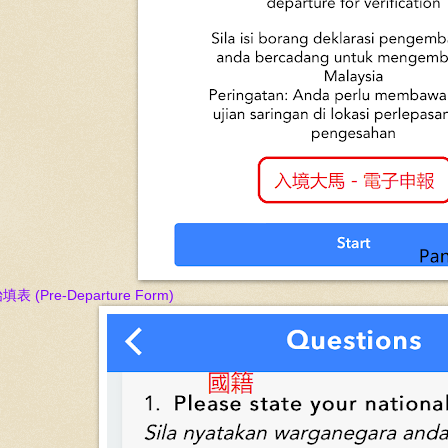
始填表
(Pre-Departure Form)