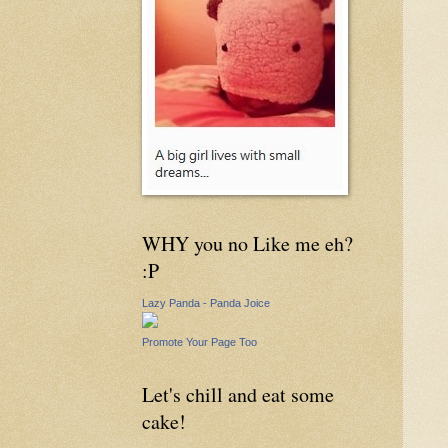
WHY you no Like me eh?
:P
Lazy Panda - Panda Joice
Promote Your Page Too
Let's chill and eat some
cake!