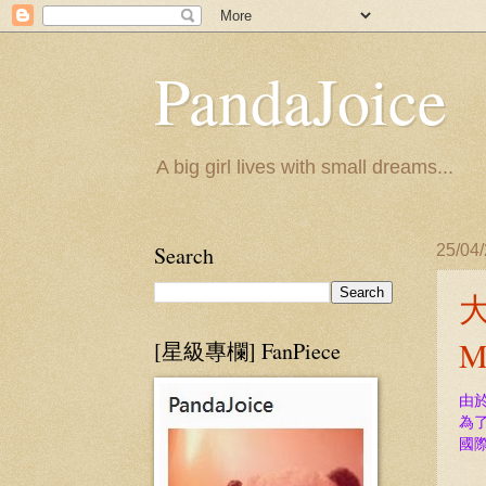
PandaJoice
A big girl lives with small dreams...
Search
25/04
大
M
[星級專欄] FanPiece
由
為了
國