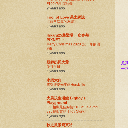
F100 仿生潔地機
2 years ago
Fool of Love 愚太網誌
【非常深厚的友誼】
5 years ago
Hikaru25遊樂場 :: 痞客邦
PIXNET ::
Merry Christmas 2020 (記一年的回
顧!)
5 years ago
殷師奶與大爺
尤
曼谷生日
一
5 years ago
永樂大典
雪梨盛夏光年@Hurstville
6 years ago
大男孩生活館 Bigboy's
Playground
360相機最佳腳架?JOBY TelePod
325腳架實測【Toy Story】
6 years ago
秋之風景寫真站