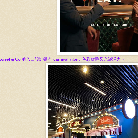
rousel & Co 的入口設計很有 carnival vibe，色彩鮮艷又充滿活力 ~