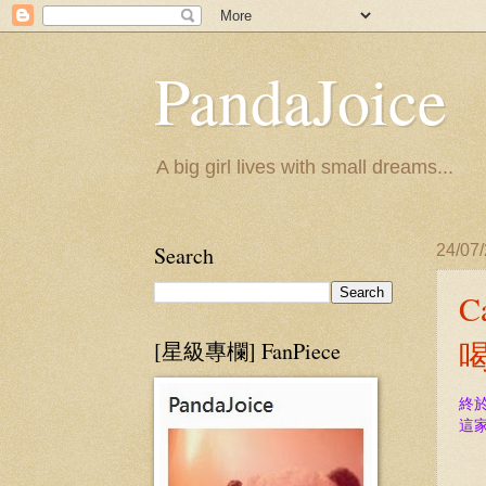
PandaJoice
A big girl lives with small dreams...
Search
24/07
C
[星級專欄] FanPiece
終於
這