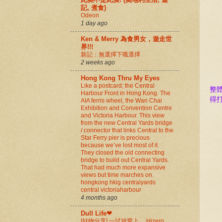
記, 煮食)
Odeon
1 day ago
Ken & Merry 為食男女，遊走世
界!!!
新記：無選擇下嘅選擇
2 weeks ago
Hong Kong Thru My Eyes
Like a postcard; the Central
整
Harbour Front in Hong Kong. The
得
AIA ferris wheel, the Wan Chai
Exhibition and Convention Centre
and Victoria Harbour. This view
from the new Central Yards bridge
/ connector that links Central to the
Star Ferry pier is precious
because we’ve lost most of it.
They closed the old connecting
bridge to build out Central Yards.
That had much more expansive
views but time marches on.
hongkong hkig centralyards
central victoriaharbour
4 months ago
Dull Life❤
[好物分享] 一試就愛上 ，Hizero