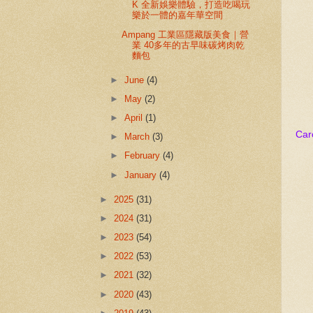
K 全新娛樂體驗，打造吃喝玩
樂於一體的嘉年華空間
Ampang 工業區隱藏版美食｜營
業 40多年的古早味碳烤肉乾
麵包
►
June
(4)
►
May
(2)
►
April
(1)
Ca
►
March
(3)
►
February
(4)
►
January
(4)
►
2025
(31)
►
2024
(31)
►
2023
(54)
►
2022
(53)
►
2021
(32)
►
2020
(43)