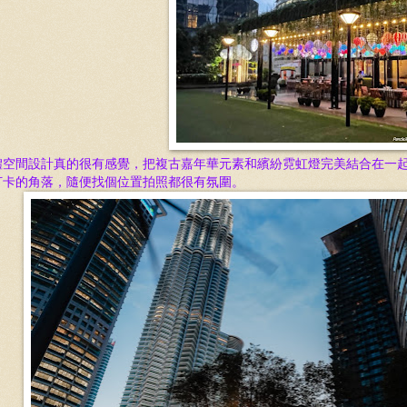
體空間設計真的很有感覺，把複古嘉年華元素和繽紛霓虹燈完美結合在一
打卡的角落，隨便找個位置拍照都很有氛圍。