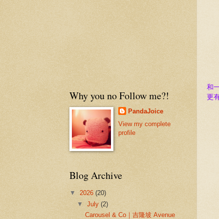
和
Why you no Follow me?!
更有
PandaJoice
View my complete
profile
Blog Archive
▼
2026
(20)
▼
July
(2)
Carousel & Co｜吉隆坡 Avenue