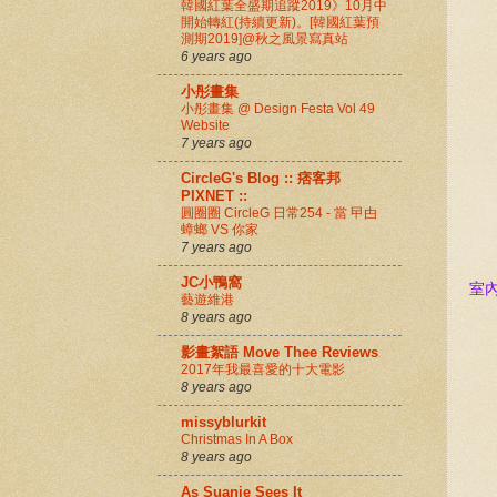
韓國紅葉全盛期追蹤2019》10月中
開始轉紅(持續更新)。[韓國紅葉預
測期2019]@秋之風景寫真站
6 years ago
小彤畫集
小彤畫集 @ Design Festa Vol 49
Website
7 years ago
CircleG's Blog :: 痞客邦
PIXNET ::
圓圈圈 CircleG 日常254 - 當 曱甴
蟑螂 VS 你家
7 years ago
JC小鴨窩
室
藝遊維港
8 years ago
影畫絮語 Move Thee Reviews
2017年我最喜愛的十大電影
8 years ago
missyblurkit
Christmas In A Box
8 years ago
As Suanie Sees It