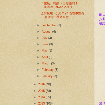
「破瘋」騎跡 ~ 出發臺灣！
(Hello! Taiwan 2017)
金河廣場 40 周年 @ 百獅爭艷齊
龍
慶金河中秋遊燈會
八
斑
►
September
(3)
►
August
(4)
►
July
(3)
►
June
(3)
►
May
(3)
►
April
(3)
►
March
(3)
►
February
(3)
►
January
(3)
►
2016
(48)
►
2015
(58)
►
2014
(55)
於
►
2013
(108)