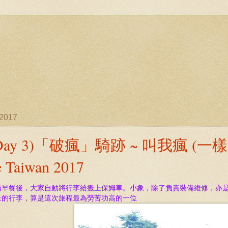
/2017
Day 3)「破瘋」騎跡 ~ 叫我瘋 (一樣的女)
e Taiwan 2017
過早餐後，大家自動將行李給搬上保姆車。小象，除了負責裝備
維修，亦
量的行李，算是這次旅程最為勞苦功高的一位