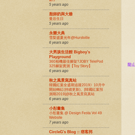
5 years ago
殷師奶與大爺
曼谷生日
5 years ago
永樂大典
雪梨盛夏光年@Hurstville
6 years ago
大男孩生活館 Bigboy's
Playground
360相機最佳腳架?JOBY TelePod
龍
325腳架實測【Toy Story】
6 years ago
秋之風景寫真站
韓國紅葉全盛期追蹤2019》10月中
開始轉紅(持續更新)。[韓國紅葉預
測期2019]@秋之風景寫真站
6 years ago
小彤畫集
小彤畫集 @ Design Festa Vol 49
Website
7 years ago
CircleG's Blog :: 痞客邦