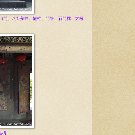
 山門、八卦藻井、龍柱、門簪、石門枕、太極
結構