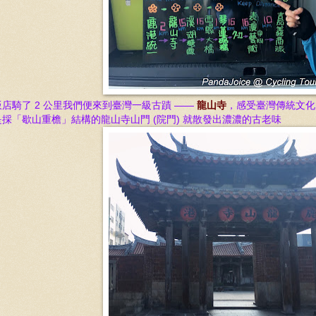
飯店
騎了 2 公里
我們便來到臺灣一級古蹟 ——
龍山寺
，感受臺灣傳統文化
是採「歇山重檐」結構的龍山寺山門 (院門) 就散發出濃濃的古老味