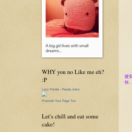
WHY you no Like me eh?
捷
:P
快..
Lazy Panda - Panda Joice
Promote Your Page Too
Let's chill and eat some
cake!