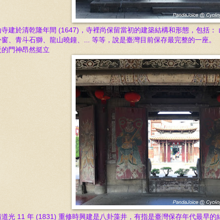
山寺建於清乾
隆年間 (1647)，
寺裡尚保留當初的建築結構和形態，包括：
卦窗、青斗石獅、龍山曉鐘、... 等等，說是臺灣目前保存最完整的一座。
駁的門神昂然挺立
清
道光 11 年 (1831)
重修時興建是八卦藻井，有
指是臺灣保存年代最早的