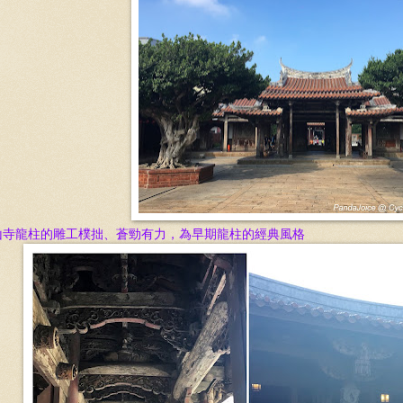
山寺龍柱的雕工樸拙、蒼勁有力，為早期龍柱的經典風格