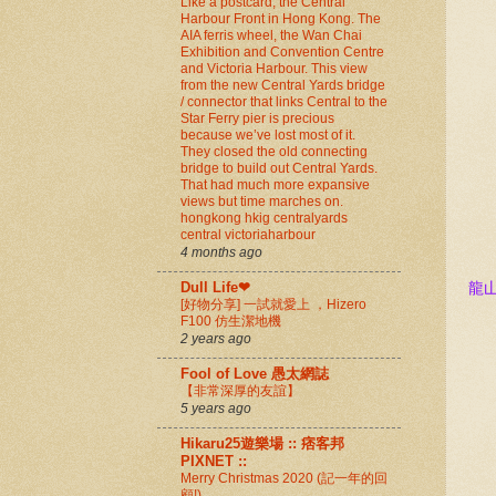
Like a postcard; the Central
Harbour Front in Hong Kong. The
AIA ferris wheel, the Wan Chai
Exhibition and Convention Centre
and Victoria Harbour. This view
from the new Central Yards bridge
/ connector that links Central to the
Star Ferry pier is precious
because we’ve lost most of it.
They closed the old connecting
bridge to build out Central Yards.
That had much more expansive
views but time marches on.
hongkong hkig centralyards
central victoriaharbour
4 months ago
Dull Life❤
龍
[好物分享] 一試就愛上 ，Hizero
F100 仿生潔地機
2 years ago
Fool of Love 愚太網誌
【非常深厚的友誼】
5 years ago
Hikaru25遊樂場 :: 痞客邦
PIXNET ::
Merry Christmas 2020 (記一年的回
顧!)