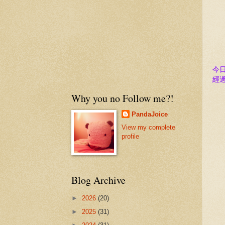
今
經
Why you no Follow me?!
PandaJoice
View my complete
profile
Blog Archive
►
2026
(20)
►
2025
(31)