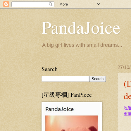
PandaJoice
A big girl lives with small dreams...
Search
27/10
(
d
[星級專欄] FanPiece
吃
重