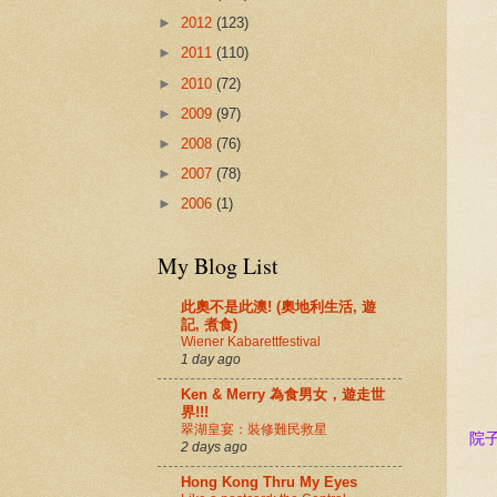
►
2012
(123)
►
2011
(110)
►
2010
(72)
►
2009
(97)
►
2008
(76)
►
2007
(78)
►
2006
(1)
My Blog List
此奧不是此澳! (奧地利生活, 遊
記, 煮食)
Wiener Kabarettfestival
1 day ago
Ken & Merry 為食男女，遊走世
界!!!
翠湖皇宴：裝修難民救星
院
2 days ago
Hong Kong Thru My Eyes