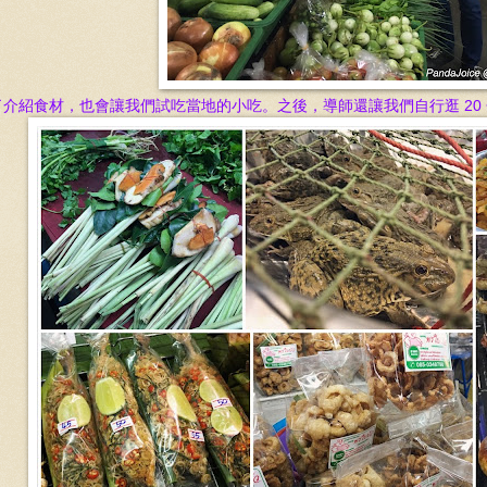
了介紹食材，也會讓我們試吃當地的小吃。之後，
導師還
讓我
們自行逛 20