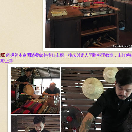
達旺
的導師本身開過餐館并擔任主廚，後來與家人開辦料理教室，主打傳
輕鬆上手