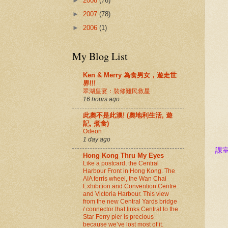
►
2008
(76)
►
2007
(78)
►
2006
(1)
My Blog List
Ken & Merry 為食男女，遊走世
界!!!
翠湖皇宴：裝修難民救星
16 hours ago
此奧不是此澳! (奧地利生活, 遊
記, 煮食)
Odeon
1 day ago
課
Hong Kong Thru My Eyes
Like a postcard; the Central
Harbour Front in Hong Kong. The
AIA ferris wheel, the Wan Chai
Exhibition and Convention Centre
and Victoria Harbour. This view
from the new Central Yards bridge
/ connector that links Central to the
Star Ferry pier is precious
because we’ve lost most of it.