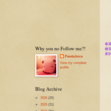
泰
Why you no Follow me?!
種
來
PandaJoice
View my complete
profile
Blog Archive
►
2026
(20)
►
2025
(31)