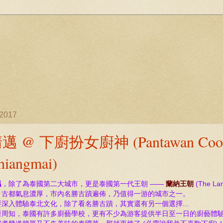
/2017
邁 @ 下廚扮女廚神 (Pantawan Cookin
hiangmai)
邁
，除了為泰國第二大城市，更是泰國第一代王朝 ——
蘭納
王朝
(The La
，古都氣息濃厚，市內名勝古蹟遍佈，乃值得一游的城市之一。
要深入體驗泰北文化，除了看
名勝古蹟，其實還有另一個選擇...
所周知，泰國有許多廚藝學校，更有不少為游客提供半日至一日的
廚藝體驗