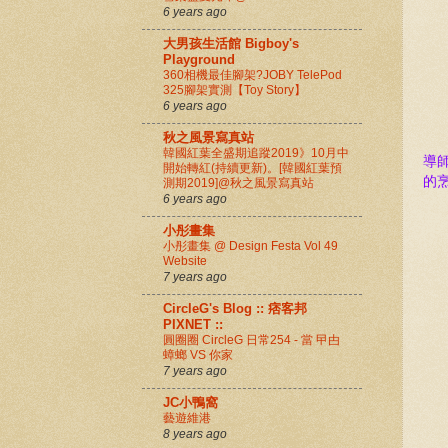
6 years ago
大男孩生活館 Bigboy's
Playground
360相機最佳腳架?JOBY TelePod
325腳架實測【Toy Story】
6 years ago
秋之風景寫真站
韓國紅葉全盛期追蹤2019》10月中
導
開始轉紅(持續更新)。[韓國紅葉預
的
測期2019]@秋之風景寫真站
6 years ago
小彤畫集
小彤畫集 @ Design Festa Vol 49
Website
7 years ago
CircleG's Blog :: 痞客邦
PIXNET ::
圓圈圈 CircleG 日常254 - 當 曱甴
蟑螂 VS 你家
7 years ago
JC小鴨窩
藝遊維港
8 years ago