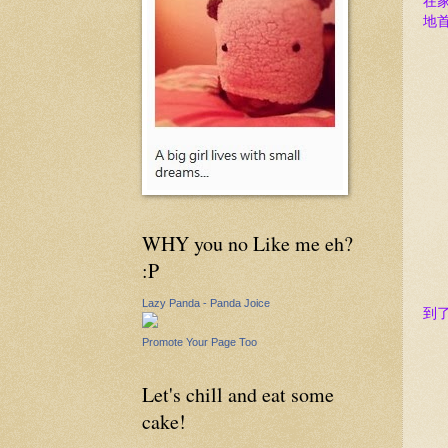
在
地
WHY you no Like me eh?
:P
Lazy Panda - Panda Joice
到
Promote Your Page Too
Let's chill and eat some
cake!