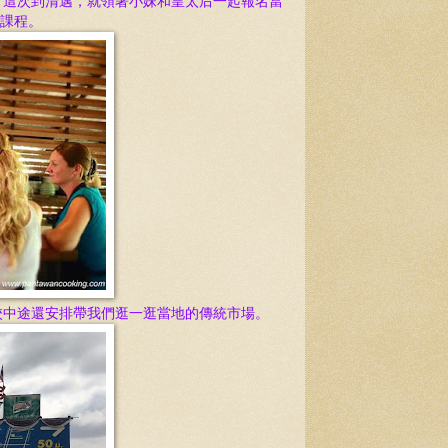
！這次到清邁，就領著小妹和皇
太后一起報名當
日課程。
校中途還安排帶我們逛一逛當地的傳統市場。