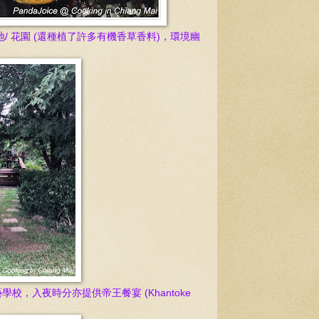
 花園 (還種植了許多有機香草香料)，環境幽
藝
學校，入夜時分亦提供帝王餐
宴 (Khantoke