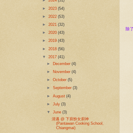
►
2024
(31)
►
2023
(54)
►
2022
(53)
►
2021
(32)
除
►
2020
(43)
►
2019
(43)
►
2018
(56)
▼
2017
(41)
►
December
(4)
►
November
(4)
►
October
(5)
►
September
(3)
►
August
(4)
►
July
(3)
▼
June
(3)
清邁 @ 下廚扮女廚神
(Pantawan Cooking School,
Chiangmai)