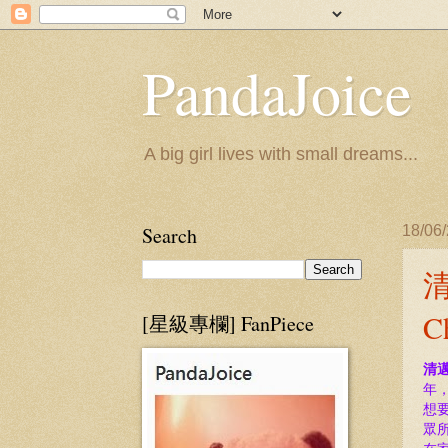
PandaJoice
A big girl lives with small dreams...
Search
18/06
清
C
[星級專欄] FanPiece
清
年
想
眾