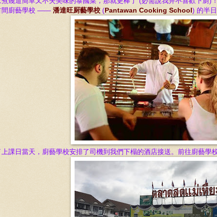
家煮幾道簡單又不失美味的泰國菜，那就更棒了 (必需說我并不喜歡下廚)
首間
廚藝學校 ——
潘達旺
厨藝學校
(
Pantawan Cooking School
) 的半
了上課日當天，
廚藝學校安排了司機到我們下榻的酒店接送。前往
廚藝學