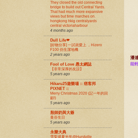
They closed the old connecting
bridge to build out Central Yards.
That had much more expansive
views but time marches on.
hongkong hkig centralyards
central victoriaharbour
4 months ago
Dull Life❤
[好物分享] 一試就愛上 ，Hizero
F100 仿生潔地機
2 years ago
潘
能
Fool of Love 愚太網誌
【非常深厚的友誼】
5 years ago
Hikaru25遊樂場 :: 痞客邦
PIXNET ::
Merry Christmas 2020 (記一年的回
顧!)
5 years ago
殷師奶與大爺
曼谷生日
5 years ago
永樂大典
雪梨盛夏光年@Hurstville