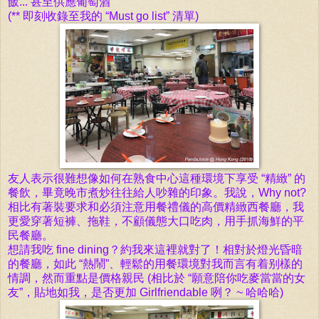
飯... 甚至供應葡萄酒
(** 即刻收
錄至我的 “Must go list” 清單)
友人表示很難想像
如何
在
熟食中心
這種環境下享受
“精緻” 的
餐飲，畢竟
晚市煮炒往往給人吵雜的
印象。
我說，Why not?
相比有著裝要求和必須注意用餐禮儀的高價精緻西餐廳，我
更愛穿著短褲、拖鞋，不顧儀態大口吃肉，
用手抓海鮮的平
民餐廳。
想請我吃 fine dining？約我來這裡就對了！
相
對於
燈光昏暗
的餐廳，如此 “
熱鬧”、輕鬆的
用餐環境對我而
言
有着别樣的
情調，然而
重點是價格親民
(相
比於 “願意陪你吃麥當當的女
友”，貼地如我，是否
更加 Girlfriendable 咧？ ~ 哈哈哈)