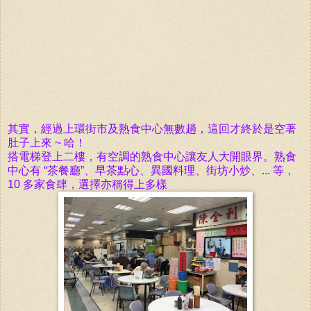
其實，經過上環街市及熟
食中心
無數趟，這回
才終於是空著
肚子上來 ~ 哈！
搭電梯登上二樓，有空調的
熟
食中心讓友人大開眼界。熟食
中心有 “茶餐廳”、早茶點心、異國料理、街坊小炒、... 等，
10 多家食肆，選擇亦稱得上多樣