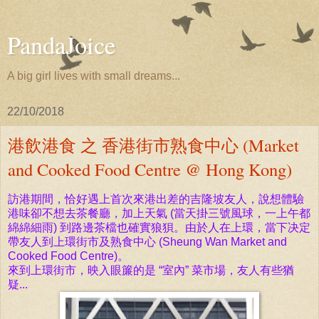
PandaJoice
A big girl lives with small dreams...
22/10/2018
港飲港食 之 香港街市熟食中心 (Market
and Cooked Food Centre @ Hong Kong)
訪港期間，恰好遇上首次
來港出差的
吉隆
坡友人
，說想體驗
港味卻不想去茶餐廳，加上天氣 (當天掛三號風球，一上午都
綿綿細雨) 到路邊茶檔也確實狼狽。由於人在上環，當下决定
帶友人到上環街市及熟
食中心 (Sheung Wan Market and
Cooked Food Centre)。
來到上環街市，映入眼簾的
是 “室內” 菜
市場，友人有些猶
疑...