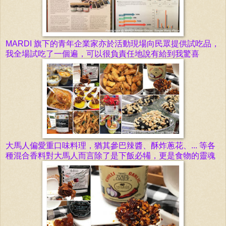
MARDI 旗
下的青年企業家亦於活動現場向民眾提供試吃品，
我全場試吃了一個遍，可以很負責任地說有給到我驚喜
大馬人偏愛重口味料理，猶其參巴辣醬、酥炸蔥花、... 等各
種混合香料對大馬人而言除了是下飯必犕，更是食物的靈魂