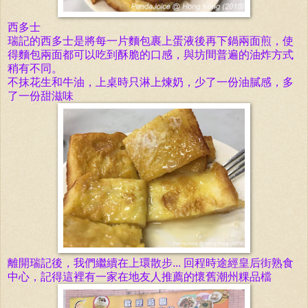
西多士
瑞記的西多士是將每一片麵包裹上蛋液後再下鍋兩面煎，使
得麵包兩面都可以吃到酥脆的口感，與坊
間
普遍的油炸方式
稍有不同。
不抹花生和牛油，
上桌時
只淋上煉奶，少了一份油膩感，多
了一份甜滋味
離開瑞記後，我們繼續在上環散步... 回程時途經皇后街熟食
中心，記得這裡有一家在地友人推薦的懷舊潮州粿品檔