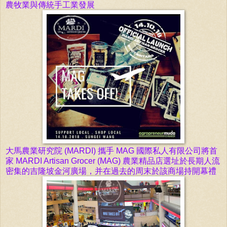
農牧業與傳統手工業發展
大馬農業研究院 (MARDI) 攜手 MAG 國際私人有限公司將
首
家 MARDI Artisan Grocer (MAG) 農業精品店選
址於長期人流
密集的吉隆坡金河廣場，
并在過去的周末於該商場
持開幕禮