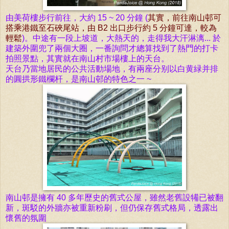
由美荷樓步行前往，大約 15 ~ 20 分鐘 (
其實，前往南山邨可
搭乘港鐵至石
硤尾站，由 B2 出口步行約 5 分鐘可達，較為
輕鬆
)。中途有一段上坡道，大熱天的，走得我大汗淋漓... 於
建築外圍兜了兩個大圈，一番詢問才總算找到了熱門的打卡
拍照景點，其實就在南山村市場樓上的天台。
天台乃當地居民的公共活動場地，有兩座分别以白黄緑并排
的圓拱形鐵欄杆，是南山邨的特色之一 ~
南山邨是擁有 40 多年歷史的舊式公屋，雖然老舊設犕已被翻
新，斑駁的外牆亦被重新粉刷，但仍保存舊式格局，透露出
懷舊的氛圍