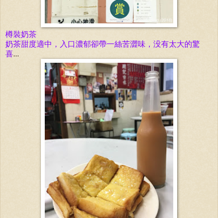
樽裝奶茶
奶茶
甜度
適
中，
入口
濃
郁卻
帶一絲苦澀味，没有太大的驚
喜
...