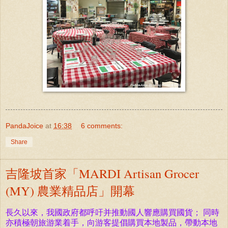
PandaJoice
at
16:38
6 comments:
Share
吉隆坡首家「MARDI Artisan Grocer
(MY) 農業精品店」開幕
長
久以來，我國政府都呼吁并推動國人
響應購買國貨
； 同時
亦積極朝旅游業着手，向游客提倡購買本地製品，帶動本地