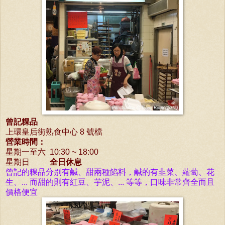
曾記粿品
上環皇后街熟食中心 8 號檔
營業時間：
星期一至六 10:30 ~ 18:00
星期日
全日休息
曾記的粿品分别有鹹、甜兩種餡料，鹹的有韭菜、蘿蔔、花
生、... 而甜的則有紅豆、
芋泥、... 等等，口味非常齊全而且
價格便宜