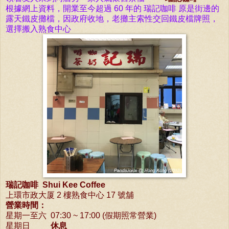
根據網上資料，開業
至
今超
過
60 年的 瑞記咖啡 原是街邊的
露天鐵皮
攤
檔
，因政府收地，老
攤
主索性交回鐵皮
檔
牌照，
選擇
搬入熟食中心
瑞記咖啡 Shui Kee Coffee
上環市政大厦 2 樓熟食中心 17 號舖
營業時間：
星期一至六 07:30 ~ 17:00 (假期照常營業)
星期日
休息