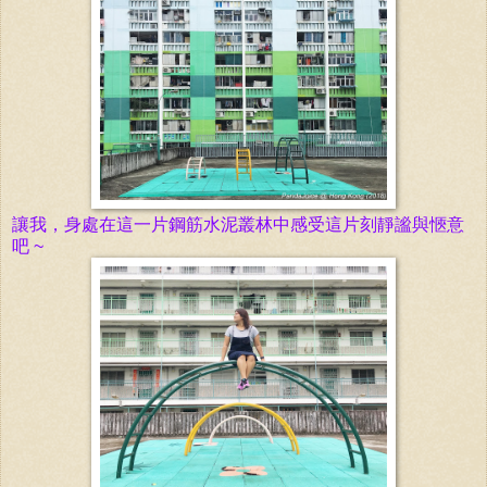
讓我，身處在這一片鋼筋水泥叢林中感受這片刻靜謐與愜意
吧 ~