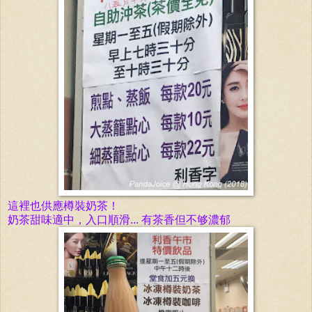
這裡也供應樽裝奶茶！
奶茶甜味適中，入口順滑... 有茶香但不够濃郁