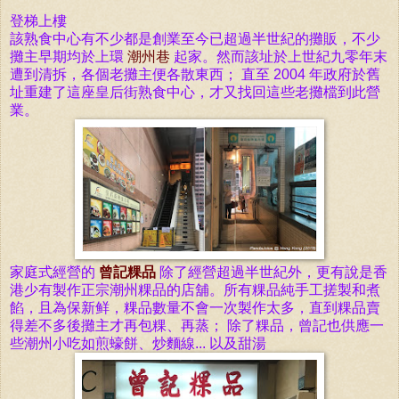
登梯上樓
該熟食中心有不少都是創業至今已超過半
世紀
的攤販，不少
攤主
早期均於上環
潮州巷
起家。然而該址於上世紀九零年末
遭到清拆，
各個老攤主便各散東西；
直至 2004 年政
府於舊
址重建了這座皇后街熟食中心，才又找回這些老攤檔到此營
業。
家庭式經營的
曾記粿品
除了經營超過
半
世紀外，更有說是香
港少有製作正宗潮州粿品的店舖。所有粿品純手工搓製和煮
餡，且為保新鲜，粿品數量不會一次製作太多，直到粿品賣
得差不多後攤主才再包粿、再蒸；
除了粿品，曾記也供應一
些潮州小吃如煎蠔餅、炒麵線... 以及甜湯