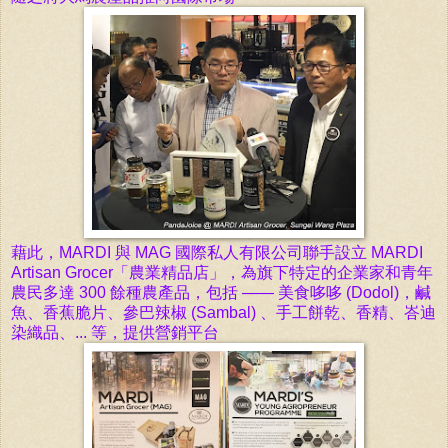
藉此，MARDI 與 MAG 國際私人有限公司聯手設立 MARDI
Artisan Grocer
「
農業精品店
」
，為旗下特定的企業家和青年
農民多
達 300 餘種
農產品，
包括 —— 美食哆哆 (Dodol)，鹹
魚、香蕉脆片、參巴辣椒 (Sambal) 、手工餅乾、香精、峇迪
染織品、... 等，
提供營銷平台