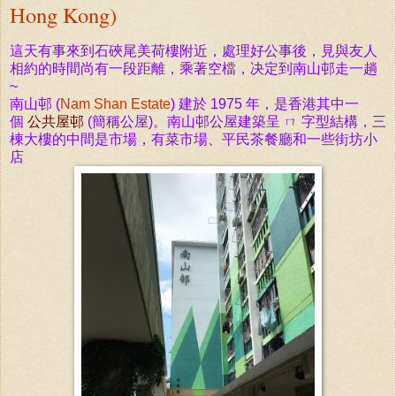
Hong Kong)
這天有事來到
石
硤尾美荷樓附近，處理好公事後，見與友人
相約的時間尚有一段距離，乘著空檔，决定到南山邨走一趟
~
南山邨 (
Nam Shan Estate
) 建於 1975 年，是香港其中一
個
公共屋邨
(簡稱公屋)。南山邨公屋建築呈 ㄇ 字型結構，三
棟大樓的中間是市場，有菜市場、平民茶餐廳和一些街坊小
店