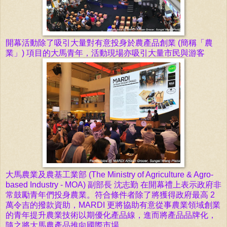
開幕活動除了吸引大量對有意投身於農產品創業 (簡稱
「
農
業
」
) 項目的大馬青年
，活動現場亦吸引大量市民與游客
大馬農業及農基工業部 (The Ministry of Agriculture & Agro-
based Industry - MOA) 副部長
沈志勤 在開幕禮上表示
政府非
常鼓勵青年們投身農業。
符合條件者
除了將獲得政府
最高 2
萬令吉的撥款資助，
MARDI 更將協助
有意從事農業領域創業
的青年
提升農業技術以期
優化產品線，
進而將產品品牌化，
隨之將大馬農產品推向國際市場