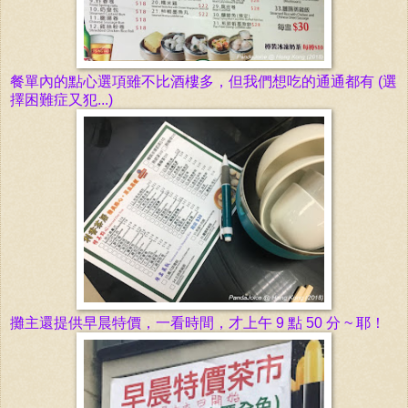
餐單內的點心選項雖不比酒樓多，但我們想吃的通通都有 (選
擇困難症又犯...)
攤主還提供早晨特價，一
看時間，才
上午 9 點 50 分 ~ 耶！