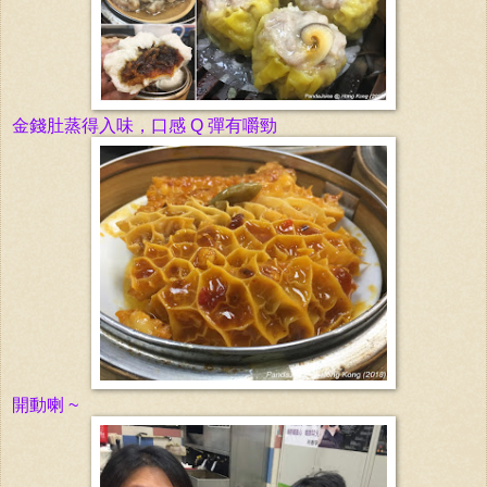
金錢肚蒸得入味
，
口感 Q 彈有
嚼勁
開動喇 ~