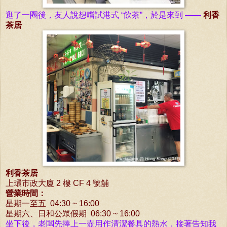
逛了一圈後，
友人說想嚐試港式
“飲茶”，於是來到
——
利香
茶居
利香茶居
上環
市政大廈 2 樓 CF 4 號舖
營業時間：
星期一至五 04:30 ~ 16:00
星期六、日和公眾假期 06:30 ~ 16:00
坐下後，老闆先捧上一壺用作清潔餐具的熱水，接著告知我