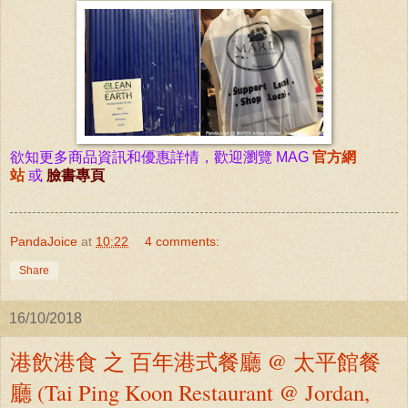
欲知更多商品
資訊
和優惠詳情，歡
迎瀏覽 MAG
官方
網
站
或
臉書專頁
PandaJoice
at
10:22
4 comments:
Share
16/10/2018
港飲港食 之 百年港式餐廳 @ 太平館餐
廳 (Tai Ping Koon Restaurant @ Jordan,