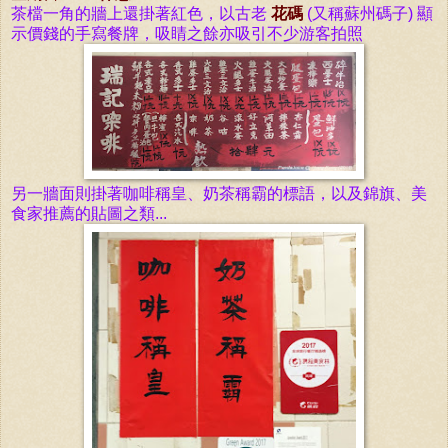
茶檔一角的
牆
上
還掛
著紅色，以古老
花碼
(又稱蘇州碼子) 顯
示
價錢
的手寫餐牌，吸睛之餘亦吸引不少游客拍照
另一牆面則掛著咖啡稱皇、奶茶稱霸的標語，以及錦旗、美
食家推薦的貼圖之類...