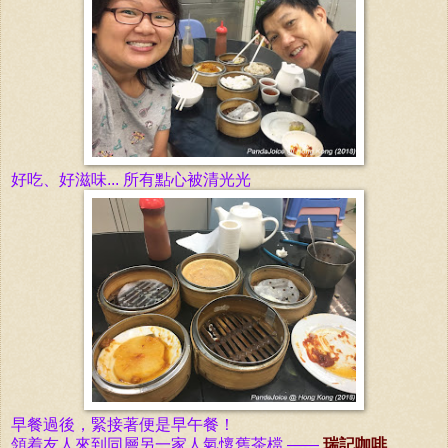
好吃、好滋味... 所有點心被清光光
早餐
過
後
，緊接著便是早午餐！
領着友人
來
到同層另一家人氣懷舊茶
檔
——
瑞記咖啡