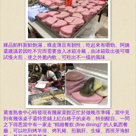
粿品餡料新鮮飽滿，粿
皮薄且有韌性，吃起來有
嚼勁。阿姨
還建議若因吃不完而需要放入冰箱冷藏，由冰箱取出後可嚐
試慢火煎，使之外脆内軟，可吃出不一樣的風味
莆進熟食中心時發現有幾家菜館正忙於做晚市準犕，當中見
到有幾張桌子還特意鋪上紅白格子的桌布，特别醒目。一問
之下得悉當中有一家
走 “精緻餐飲 (fine dining)” 的人氣西
餐
廳，可以吃到
烤羊排
、烤乳豬、
煎鵝肝
、生蠔、西班牙海鮮