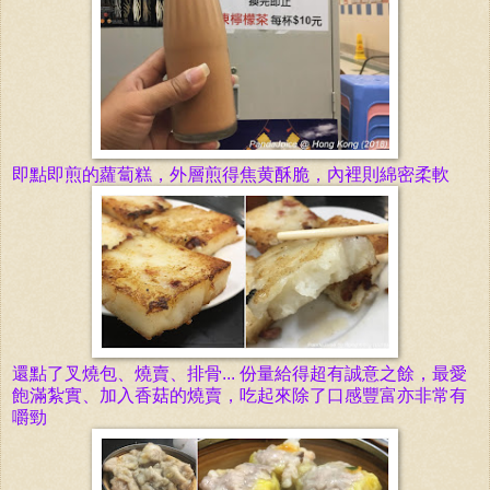
即點即煎的蘿蔔糕，外層煎得焦黄酥脆，內裡則綿密柔軟
還點了叉燒包、燒賣、排骨... 份量給得超有誠意之餘，最愛
飽滿紮實、
加入香菇
的燒賣，吃起來除了
口感豐富亦
非常有
嚼勁