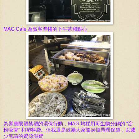
MAG Cafe 為
賓客準犕的下午茶和點心
為響應限塑禁塑的環保行動
，MAG 均
採用可生物
分解的 “淀
粉吸管” 和
塑料袋... 但我還是鼓勵大家隨身攜帶環保袋，以减
少無謂的資源浪費