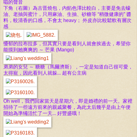
嗞的聲音
下角（右圖）為古晋燒包，
内餡色澤比較白，主要是免去
蠔
油
、老抽與蜜汁，只用麻油、生抽、砂糖等 “稍微健康的” 醬
料，較清香的口感，不會太
heavy；
外皮亦比較鬆軟有層次
感
懮郁的拉布拉多，但其實只要是看到人就會挨過去，希望你
能摸到她爽爽的 ～ 芒果
(Mango)
弟弟的女兒 ～ 糖糖（馬爾濟斯），一定是知道自己很可愛，
太得寵，因此看到人就躲... 超有公主病
Oh well，
我們回家當天是星期六，即是婚禮的前一天。家裡
招待了一些遠方前來的親戚聚餐，為此太后幾乎是由上午便
開始為準犕活忙了一天... 好豐盛哦！