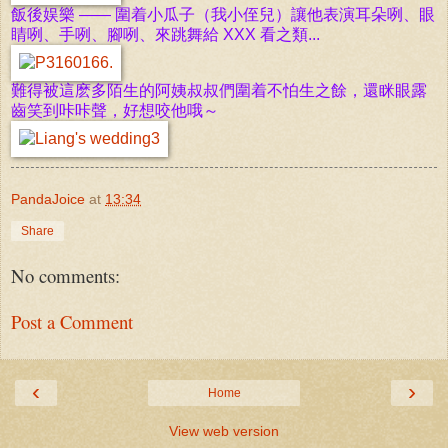
飯後娱樂 —— 圍着小瓜子（我小侄兒）讓他表演耳朵咧、眼
睛咧、手咧、腳咧、來跳舞給
XXX
看之類...
難得被這麽多陌生的阿姨叔叔們圍着不怕生之餘，還眯眼露
齒笑到咔咔聲，好想咬他哦～
PandaJoice
at
13:34
Share
No comments:
Post a Comment
‹
›
Home
View web version