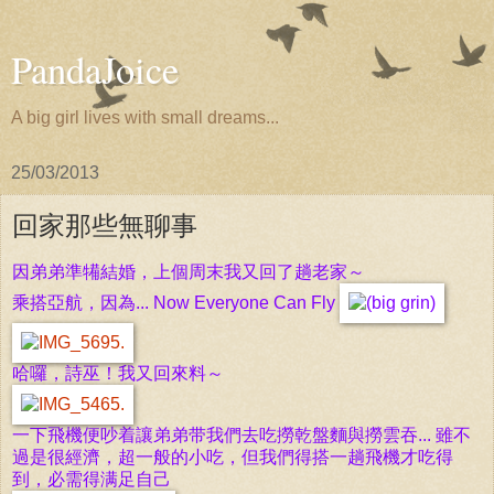
PandaJoice
A big girl lives with small dreams...
25/03/2013
回家那些無聊事
因弟弟準犕結婚，上個周末我又回了趟老家～
乘搭亞航，因為...
Now Everyone Can Fly
哈囉，詩巫！我又回來料～
一下飛機便吵着讓弟弟带我們去吃撈乾盤麵與撈雲吞... 雖不
過是很經濟，超一般的小吃，但我們得搭一趟飛機才吃得
到，必需得满足自己