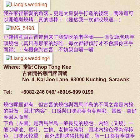
我在家裡最愛的角落... 更是太皇親手打造的後院，閒時還可
以開爐辦燒烤，真的超棒！（雖然我一次都没燒過... ）
小姨特意由古晋带過来了我愛吃的老字號—— 堂記燒包與芋
頭燒包（真只有那家的好吃，每次都得預訂才不會讓你空手
而歸）！有機會到古晋，不妨親自嚐一嚐
Where: 堂記 Chop Tong Kee
古晋開裕巷門牌四號
No. 4, Kai Joo Lane, 93000 Kuching, Sarawak
Tel: +6082-246 049/ +6016-899 0199
燒包哪里都有，但古晋的燒包與西馬半島的不同之處是内餡
的製做，因此“内容”，口感與口味都各有各精彩。當然，喜好
亦因人而異。
下角（左圖）是
西馬半島一般長見的
燒包，内
餡（
叉燒）一
般以蠔油、蜜汁、生抽、老抽等腌製，因此内
餡色澤為深棕
色，口味比較重； 而外皮則烤得比較硬，每一口都有咔嗞咔