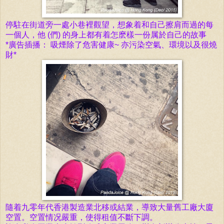
停駐在街道旁一處小巷裡
觀
望，想象着和自己擦肩而過的每
一個人，他 (們) 的身上都有着怎麽樣一份属於自己的故事
*廣告插播： 吸煙除了危害健康~ 亦污染空氣、環境以及很燒
財*
隨着九零年代香港製造業北移或結業，導致大量舊工廠大廈
空置。空置情况嚴重，使得租值不斷下調。