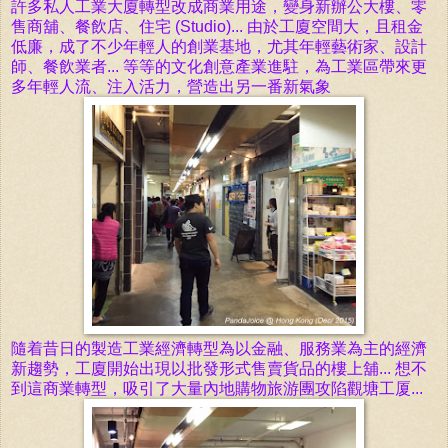
許多私人工業大廈轉型改成商業用途，
變身新辦公大樓、零
售商舖、餐飲店、住宅 (Studio)...
由於工廈空間大，且租金
低廉，成了不少年輕人的創業基地，尤其
年輕
藝術家、設計
師、餐飲業者... 等等的文化創意產業進駐，為
工業區
帶來更
多年輕人流、注入活力，營造出另一番新氣象
隨着昔日的製造工業經濟轉型為以金融、服務業為主的
經濟
新趨勢
，
工廈開始出現以批發形式售賣貨品的樓上舖...
想不
到這商業轉型，吸引了大量內地購物旅游團攻陷觀塘工厦...