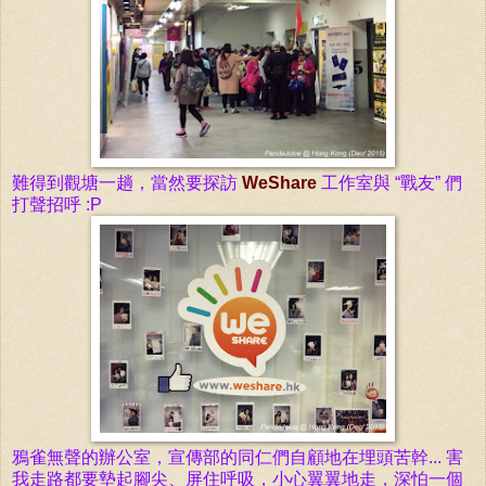
難得到觀塘一趟，當然要探訪
WeShare
工作室與 “戰友” 們
打聲招呼 :P
鴉雀無聲的
辦
公室，宣傳部的同仁
們
自
顧
地在埋頭苦幹... 害
我走路都要墊起腳尖、屏住呼吸，小心翼翼地走，深怕一個