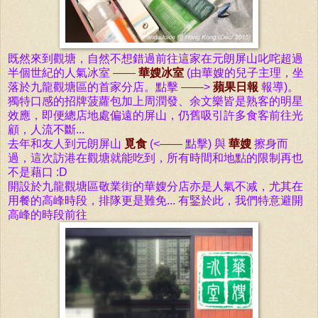
既然來到觀塘，自然不想錯過前往這
家在元朗屏山叱咤超過
半個世紀的人氣冰室 ——
華嫂冰室
(
由華嫂的兒子主理，坐
落於
九龍
觀塘區的首家分店。點擊 ——>
蘋果日報
報導
)
。
獨特口感的招牌菠蘿包加上周潤發、余文樂皆是熟客的明星
效應，即便總店地處偏遠的屏山，仍舊吸引許多食客前往光
顧，人流不斷...
去年和友人到元朗屏山
覓食
(<—— 點擊) 與
華嫂
擦身而
過，這次訪港在觀塘就能吃到，所有時間和地點的限制再也
不是藉口
:D
開設於
九龍
觀塘區敬業街的華嫂分店亦是人氣不减，尤其在
用餐的高峰
時段，排隊更是難免... 有鋻於此，
我們特意避開
高峰的時段前往