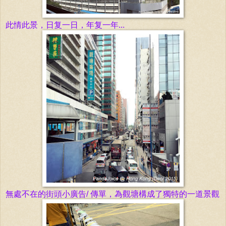
此情此景，日复一日，年复一年...
無處不在的
街頭
小廣告/ 傳單，為
觀塘構
成了獨
特的
一道
景
觀