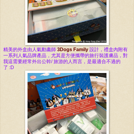
精美的外盒由人氣動畵師
3Dogs Family
設計，禮盒內附有
一系列人氣品牌產品，尤其是方便攜帶的旅行裝
護膚品，對
我這需要
經常
外出公幹/ 旅游的人而言，是
最適合不過的
了
:D