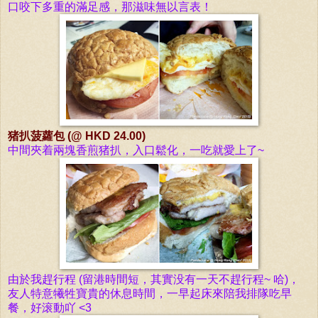
口咬下多重的滿足感，那滋味無以言表！
猪扒菠
蘿包 (@ HKD 24.00)
中間夾着兩塊香煎猪扒，入口鬆化，一吃就愛上了~
由於我趕行程 (留港時間短，其實没有一天不趕行程~ 哈)，
友人特意犧牲寶貴的休息時間，一早起床來陪我排隊吃早
餐，好滚動吖
<3