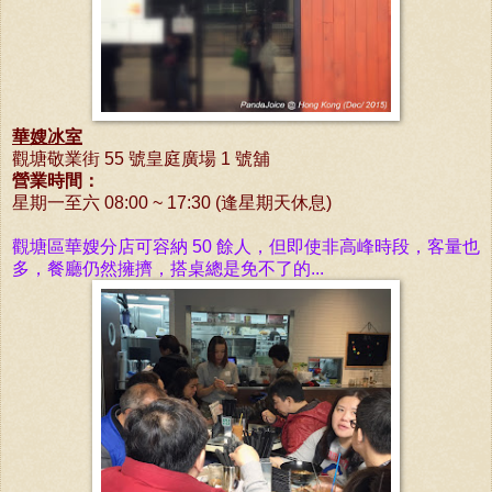
華嫂冰室
觀塘敬業街 55 號皇庭廣場 1 號舖
營業時間：
星期一至六 08:00 ~ 17:30 (逢星期天休息)
觀塘區華嫂分店可容納 50
餘人，但
即使非高峰時段，客量也
多，餐廳仍然擁擠，
搭桌總是
免不了的...