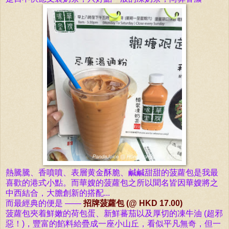
熱騰騰、香噴噴、表層黄金酥脆
、鹹鹹甜甜
的菠蘿包是
我最
喜歡的港式小點。而華嫂的
菠蘿包之所以聞名皆因華嫂將之
中西結合，
大膽創新的搭配...
而最經典的便是 ——
招牌
菠
蘿包 (@ HKD 17.00)
菠蘿包夾着鮮嫩的荷包蛋、新鮮
蕃茄
以及厚切的凍牛油 (超邪
惡！)，
豐富的
餡料給
疊成一座小山丘，看似平凡無奇，但一