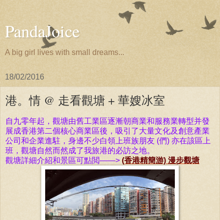
PandaJoice
A big girl lives with small dreams...
18/02/2016
港。情 @ 走看觀塘 + 華嫂冰室
自九零年起，觀塘由
舊
工
業區逐漸
朝商
業
和服
務
業
轉
型并發
展成香港第二
個
核心商
業區後
，吸引了大量文化及
創
意
產
業
公司和企
業
進
駐
，身
邊
不少白領上班族朋友 (們) 亦在該
區
上
班，
觀塘
自然而然成了我旅港的必訪之地。
觀塘
詳細介紹和景
區
可點閲——>
(香港精簡游) 漫步觀塘