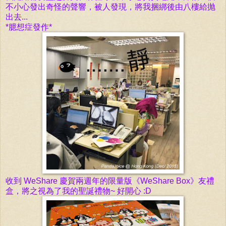
不小心發出奇怪的聲響，被人發現，將我捆綁後由八樓給抛
出去...
*臆想症發作*
收到 WeShare 慶
賀
兩週年的限量版《WeShare Box》友禮
盒，將之視為了我的聖誕禮物~ 好開心 :D