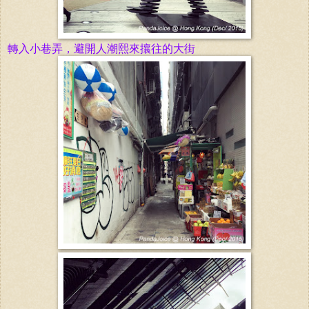
轉
入小巷弄，避
開
人潮熙
來
攘往的大街