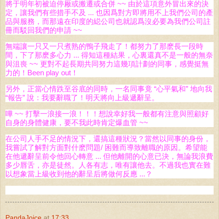
將于明年初被迫停厰或搬遷或合併 ~~ 由於這項意外冒出來的決
定，讓我們有些措手不及 ... 也因爲對方即將用不上我們公司的產
品與服務，而那遠在印度的縂公司也就認爲沒必要為我們公司註
冊而駁回我們的申請 ~~
無端讓一只又一只煮熟的鴨子飛走了！都努力了那麽長一段時
間，下了那麽多心力 ... 得知這種結果，心裏還真不是一般的無奈
與沮喪 ~~ 更對不起長期共同努力這幾項計劃的同事，感覺挺無
力的！Been play out！
另外，正當心情跌至谷底的同時，一名同事竟 “心平氣和” 地向我
“報告” 說：我要辭職了！明天將向上級遞辭呈。
嘩 ~~ 打擊一浪接一浪！！！想說幸好我一般都有注意與照顧好
自身的身體健康，要不我此時肯定爆血管 ~~
在公司人手不足的情況下，還搞這種狀況？當然以同事的身份，
我嘗試了解對方面對什麽問題/ 困難而導致離職的原因。希望能
在他遞辭呈前令他回心轉意 ... 但他離開的心意已決，無論我浪費
多少唇舌，亦是徒然。人各有志，唯有讓他去。不過我也實在難
以想象當上級收到他的辭呈后將做何反應 ...？
PandaJoice
at
17:33