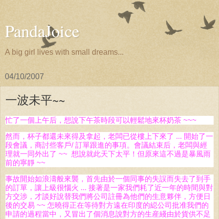
PandaJoice
A big girl lives with small dreams...
04/10/2007
一波未平~~
忙了一個上午后，想說下午茶時段可以輕鬆地來杯奶茶 ~~~
然而，杯子都還未來得及拿起，老闆已從樓上下來了 ... 開始了一
段會議，商討些客戶/ 訂單跟進的事項。會議結束后，老闆與經
理就一同外出了 ~~ 想說就此天下太平！但原來這不過是暴風雨
前的寧靜 ~~
事故開始如浪濤般來襲，首先由於一個同事的失誤而失去了到手
的訂單，讓上級很惱火 ... 接著是一家我們耗了近一年的時間與對
方交涉，才談好說替我們將公司註冊為他們的生意夥伴，方便日
後的交易 ~~ 怎曉得正在等待對方遠在印度的縂公司批准我們的
申請的過程當中，又冒出了個消息說對方的生産綫由於貨供不足