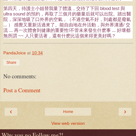
第四天，待護士小姐替我量了體溫，交待了下回 blood test 與
ultra sound 的預約，再取了三個月的藥量后就可以出院。踏出醫
院，深深地吸了口外界的空氣，（不過空氣不好，到處都是廢氣
... ） 感覺又重新活過來了。能自由地在外活動，與外界溝通/ 交
流 ... 再一次體會到健康的重要性!不管未來發生什麽事 ... 好壞都
無所謂 ~~ 人只要活著，還有什麽比這個來得更美好嗎？
PandaJoice
at
10:34
Share
No comments:
Post a Comment
‹
›
Home
View web version
Why you no Follow me?!