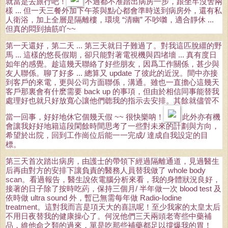
就當是去旅行吧！
不過都不准踏出病房一步，跟坐牢沒舍兩
樣 ... 但一天三餐外加下午茶與點心都會準時送到病房外，還有私
人衛浴，加上全層是隔離樓，環境 “清幽” 不吵囃，適合靜休 ...
但真的悶到抽筋吖~~
第一天還好，第二天 ... 第三天就日子難過了。對我這匹脫繮的野
馬 ... 這樣的悠長假期，卻只能對著電視機與四堵墻 ... 真有度日
如年的感覺。趁這幾天聯絡了好些朋友，因爲工作關係，甚少與
友人聯係。聊了好多 ... 總算又 update 了彼此的近況。間中亦接
到客戶的來電，更與公司方面聯係，溝通。雖也一直擔心這幾天
客戶那裏會有什麽需要 back up 的事項，但由於相信同事能替我
處理好也就只好放寬心讓他們聼我的指示去安排。其餘就儘管不
當一回事，好好地休它個幾天假 ~~ 很快樂呐！
此外亦有機
會讓我好好地籍這段閑餘時間思考了一些對未來的計劃與方向，
希望於出院，回到工作崗位后能一一完成/ 達成自我設定的目
標。
第三天首次踏出病房，由護士的帶領下經過隔離通道，見過醫生
后再由對方的安排下讓負責的醫務人員替我做了 whole body
scan。看過報告，醫生說依電腦分析來看，我的身體狀況良好，
接著的日子除了按時吃葯，保持三個月/ 半年做一次 blood test 及
依時做 ultra sound 外，暫已無需每年做 Radio-Iodine
treatment。這對我而言是項天大的喜訊呢！至少我家的太皇太后
不用日夜替我的健康操心了。何況他們三天兩頭老寄些中藥補
品，維他命之類的過來，單是吃那些補藥都足以撐爆我的胃！