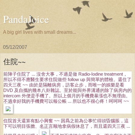
PandaJoice
A big girl lives with small dreams...
05/12/2007
住院~~
前陣子住院了 ... 沒舍大事，不過是做 Radio-Iodine treatment，
所以不得不應醫生要求住院做些 follow up 與簡單的體檢。還住了
四天三夜 ~~ 由於是隔離病房，訪客止步，而唯一的娛樂是看
DVD 及自攜的幾本八卦雜誌。至於能與外界溝通的除了病房内的
intercom 外便是手機了。所以上個月的手機費暴漲也不無理由。
不過幸好我的手機費可以報公帳 ... 所以也不很心疼！呵呵呵 ~~
住院首天還算有點小興奮 ~~ 因爲之前為公事忙得頭昏腦脹，這
下可以明目張膽、名正言顺地拿病假休息了，而且還四天三夜 ...