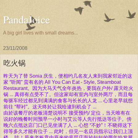
PandaJoice
A big girl lives with small dreams...
23/11/2008
吃火锅
昨天为了替
Sonia 庆生，便相约几名友人来到我家邻近的这
家 “听闻” 蛮有名的 All You Can Eat - Style, Steamboat
Restaurant。因为大马天气全年炎热，要我在户外/ 露天吃火
锅 ... 真得有点受不了。但这家却有室内与室外两厅，而且每
每驱车经过都见到满满的食客与长长的人龙 ... 心里老早就想
前往 “帮衬”。这天终於让我给逮到机会了 ...
由於该餐厅的老板清楚说明不 接受预约/ 定位，当天唯有在
说好的晚餐时间预早一小时与艾云等人先行抵达等位子。傍
晚六点抵达店门口已见坐满了人 ... 心想 “不妙”！不晓得这下
得等多久才能有位子 ... 此时，但见一名店员指示让我们上顶
楼 ... 哇！原来老板竟由原来的底层店面於短短的两年给发展