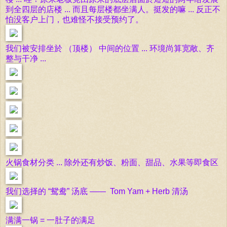
到全四层的店楼 ... 而且每层楼都坐满人。挺发的嘛 ... 反正不
怕没客户上门，也难怪不接受预约了。
我们被安排坐於 （顶楼） 中间的位置 ... 环境尚算宽敞、齐
整与干净 ...
火锅食材分类 ... 除外还有炒饭、粉面、甜品、水果
等即食区
我们选择的 “鸳鸯” 汤底 —— Tom Yam + Herb 清汤
满满一锅 = 一肚子的满足