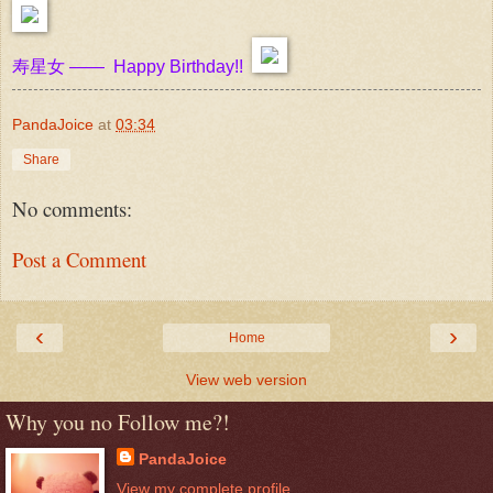
寿星女 —— Happy Birthday!!
PandaJoice
at
03:34
Share
No comments:
Post a Comment
‹
›
Home
View web version
Why you no Follow me?!
PandaJoice
View my complete profile