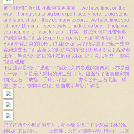
被 “强迫性” 听司机不断重复再重复： we have time, on the
way ... I bring you to big big export factory here, ... big stone
and fabric shop ... they do many export ... we have time, you
sit there 10 mins ... see slowly ... no like no buy ... I help you,
you help me ... I wait for you ... 其实，这些司机每凡带领客
户到这类出口商店 (Export company)，他们就能得到 200
Baht 车资之类的礼卷，也因此他们为了能尽量多兜载一些游
客到这些出口商店而以如此优惠的车资 (10 Baht) 吸引观光客
上车，毕竟他们的目的不在於赚取我们那丁点儿车资 ... 着实
“揾食艰难”...
下面这家是他们 “强迫” 带领我们入内参观的第四家 （亦是最
后一家） 算是最大规模的珠宝出口商。里面除了售卖自家制
作的宝石 （戒指、手环、项链 ... ） 亦有公开宝石采集、琢
磨、鉴定、镶制等过程、橱窗展示与影片解说 ...
兜了约两个小时的游车河，亦不晓得吃了多少灰尘才终於回
到我们的目的地 —— 玉佛寺，又称卧佛寺 (Wat Pho) ... 后来