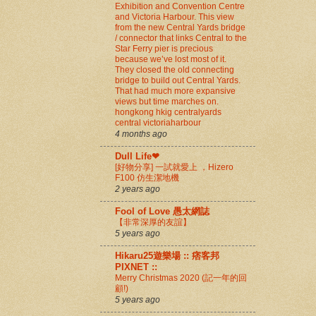
Exhibition and Convention Centre
and Victoria Harbour. This view
from the new Central Yards bridge
/ connector that links Central to the
Star Ferry pier is precious
because we’ve lost most of it.
They closed the old connecting
bridge to build out Central Yards.
That had much more expansive
views but time marches on.
hongkong hkig centralyards
central victoriaharbour
4 months ago
Dull Life❤
[好物分享] 一試就愛上 ，Hizero
F100 仿生潔地機
2 years ago
Fool of Love 愚太網誌
【非常深厚的友誼】
5 years ago
Hikaru25遊樂場 :: 痞客邦
PIXNET ::
Merry Christmas 2020 (記一年的回
顧!)
5 years ago