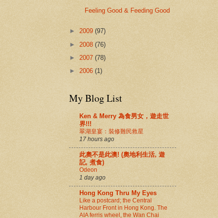
Feeling Good & Feeding Good
►
2009
(97)
►
2008
(76)
►
2007
(78)
►
2006
(1)
My Blog List
Ken & Merry 為食男女，遊走世
界!!!
翠湖皇宴：裝修難民救星
17 hours ago
此奧不是此澳! (奧地利生活, 遊
記, 煮食)
Odeon
1 day ago
Hong Kong Thru My Eyes
Like a postcard; the Central
Harbour Front in Hong Kong. The
AIA ferris wheel, the Wan Chai