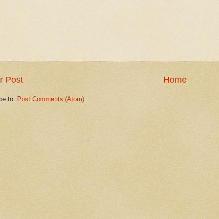
r Post
Home
be to:
Post Comments (Atom)