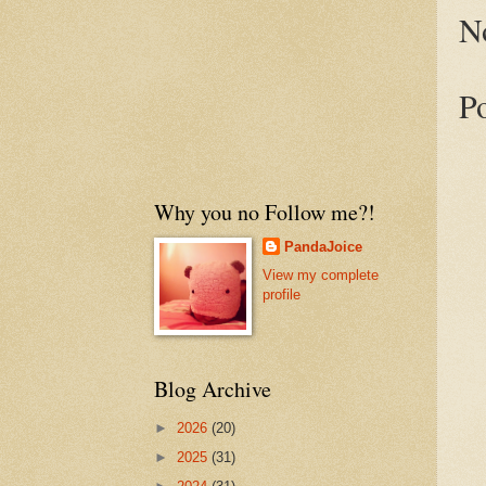
N
P
Why you no Follow me?!
PandaJoice
View my complete
profile
Blog Archive
►
2026
(20)
►
2025
(31)