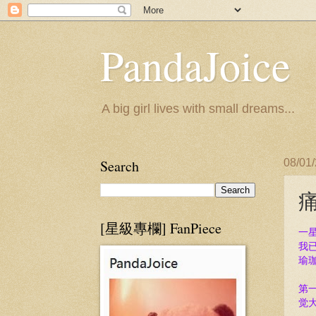
PandaJoice
A big girl lives with small dreams...
Search
08/01
[星級專欄] FanPiece
一
我已
瑜
第
觉