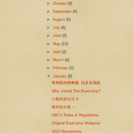
►
October
(9)
►
September
(6)
►
August
(6)
►
July
(6)
►
June
(5)
►
May
(13)
►
April
(2)
►
March
(4)
►
February
(2)
▼
January
(8)
東興隆粉麵餐廳, 請多多惠顧
Why Joined The Bootcamp?
小曼的新生活 II
痛并快乐着 ～
Original Bootcamp Malaysia
2010 Resolutions