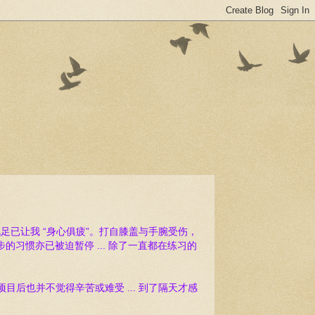
也足已让我 “身心俱疲”。打自膝盖与手腕受伤，
步的习惯亦已被迫暂停 ... 除了一直都在练习的
后也并不觉得辛苦或难受 ... 到了隔天才感