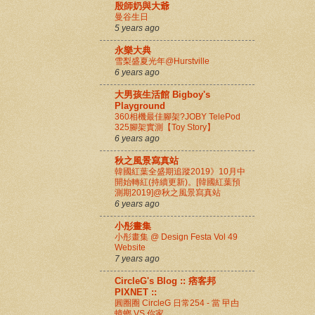
殷師奶與大爺
曼谷生日
5 years ago
永樂大典
雪梨盛夏光年@Hurstville
6 years ago
大男孩生活館 Bigboy's
Playground
360相機最佳腳架?JOBY TelePod
325腳架實測【Toy Story】
6 years ago
秋之風景寫真站
韓國紅葉全盛期追蹤2019》10月中
開始轉紅(持續更新)。[韓國紅葉預
測期2019]@秋之風景寫真站
6 years ago
小彤畫集
小彤畫集 @ Design Festa Vol 49
Website
7 years ago
CircleG's Blog :: 痞客邦
PIXNET ::
圓圈圈 CircleG 日常254 - 當 曱甴
蟑螂 VS 你家