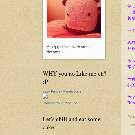
第 
..
长
一
现在
后
今 
常了
WHY you no Like me eh?
一
:P
我
Lazy Panda - Panda Joice
Any
"Ke
Promote Your Page Too
Pos
Let's chill and eat some
Lab
cake!