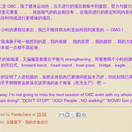
二堂 OBC，除了暖身运动外，当天进行的项目都集中到腹部、臂力与腿力 ... sit-ups, pus
. 重复又重复 ... ... ，就连喘气的机会都没有 ... 在项目进行的限定
项目时间或进行更艰难的项目。
个小时的课程结束后，我已不晓得我当时是如何回到家里的 ～ OMG！
我满脑子唯一能想到的是，我的肩膀 ... 我的双臂 ... 我的腹部 ... 我的大腿内外侧
根本就一点都不愿起身。
天的瑜珈课，又偏偏是着重在平衡与 strengthening，而整整两个小时的
的拜日式、forward-bend、head-stand、boat-pose、bridge、ea
再的证明了人是犯贱的，虽然全身肌肉已紧绷得犹如木乃伊，但此刻我已满
的手手脚脚将会散落在该草场的各个角落（死无全尸） 吧 ～
way, I'm not going to miss the next session of OBC even with my whol
eps doing!" "DON'T STOP!" "JOG! People，NO walking!" "MOVE! Get yo
ted by
PandaJoice
at
15:03
els:
太陽底下 - 我的衣食住行