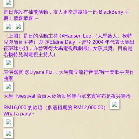
是日亦設有抽獎活動，友人更幸運贏得一部 BlackBerry 手
機！恭喜恭喜 ～
（上圖）是日的活動主持 @Hansen Lee （大馬藝人、模特
兒與節目主持）與 @Elaine Daly （曾於 2004 年代表大馬出
征環球小姐，亦曾獲得大馬電視戲劇最佳女演員獎。目前是
名模特兒與電視主持人）
表演嘉賓 @Liyana Fizi，大馬獨立流行音樂/爵士樂歌手與作
曲家
大馬 Twestival 負責人於活動尾聲向眾來賓宣布是夜共籌得
RM16,000 的款項（多過預期的 RM12,000.00）
What a party ~