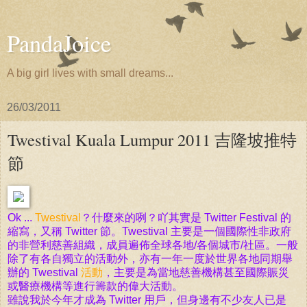
PandaJoice
A big girl lives with small dreams...
26/03/2011
Twestival Kuala Lumpur 2011 吉隆坡推特
節
Ok ...
Twestival
？什麼來的咧？吖其實是 Twitter Festival 的
縮寫，又稱
Twitter 節。Twestival 主要是一個國際性非政府
的非營利慈善組織，成員遍佈全球各地/各個城市/社區。一般
除了有各自獨立的活動外，亦有一年一度於世界各地同期舉
辦的 Twestival
活動
，主要是為當地慈善機構甚至國際賑災
或醫療機構等進行籌款的偉大活動。
雖說我於今年才成為 Twitter 用戶，但身邊有不少友人已是