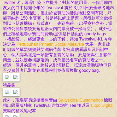
Twitter 迷，耳濡目染下亦提升了對其的使用量。一個月前由
友人的口中得知今年的 Twestival 將於 3月24日於全球各地舉
辦，雖是公開活動，但由於被贊助的活動地點空間有限，只
能容納約 150 名賓客，於是將以網上購票（所得款項全數捐
到以下慈善機構）形式進行，先到先得 （出乎意料之外，當
發佈
公開售票後於短短兩天內門票竟被一掃而空）。此外他
們正積極地尋求贊助商贊助/提供是日活動的 goody bags
（禮品袋）。經過更進一步的了解，得知 Twestival-KL 今年
決定為
Pertubuhan Prihatin Social Malaysia
大馬一家非政
府組織的單親媽媽與艾滋病帶菌者/兒童的看護所及培訓中
心。個人認為這是一項蠻有意義的活動，於是便與生意夥伴
商量，並決定參與該活動，成為贈品名單的贊助者之一。
經過一個月的籌備，終於來到活動日。抵達該活動場地但見
不少參與者已聚集在現場報到並依票換取 goody bag。
禮品袋
此外，現場更另設櫃檯售賣由
Saltyskins/ Customshop
慷慨
捐出限量版独家 Twestival 吉隆坡的 Tee 恤以及
Expo Digital
贊助的精装笔记本