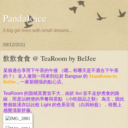
PandaJoice
A big girl lives with small dreams...
09/12/2011
飲飲食食 @ TeaRoom by BelJee
某個適合享用下午茶的午後 （嗯... 有哪天是不適合下午茶
的？） 友人邀我一同來到位於 Bangsar 的
TeamRoom by
BelJee
，一家新開張的點心店。
TeaRoom 的面積其實並不大，由於
Bel
並不走炒煮食的路
線，而是以輕便的早餐與茶點 （小吃甜品之類） 為主，因此
整個裝潢亦以比較 Light 的色系呈現 （白與粉藍），視覺上
感覺清新舒服。