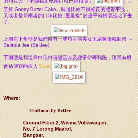
的巧克力 （不過我多吃兩口就已經很膩了
）...
至於 Gooey Butter Cake... 味道比較不膩相反的感覺平淡，
又或者是前兩者的口味比較 “重量級” 於是乎就輕易給比下去
了。
上圖右下角便是我們擁有一雙巧手的美女主廚兼蛋糕師傅 ～
Belinda Jee (BelJee)
下圖便是我這靠白吃白喝過活以及經常帶著我跑，讓我有機
會佔便宜的友人
Suan
Where:
TeaRoom by BelJee
Ground Floor 2, Wisma Volkswagen,
No. 7 Lorong Maarof,
Bangsar,