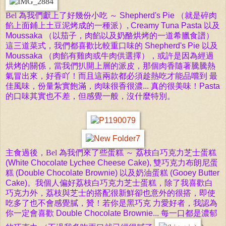
Bel
為我們獻上了好幾份小吃 ～ Shepherd's Pie （就是碎肉
餡上面鋪上土豆泥烤成的一種派）, Creamy Tuna Pasta 以及
Moussaka （以茄子，肉餡以及奶酪烘烤的一道希臘食譜）
這三道菜式，我們都喜歡比較重口味的 Shepherd's Pie 以及
Moussaka （肉餡有雞肉或牛肉供選擇），或許是因為經過
烘烤的關係，當我們扒開上層的派皮，那個肉香隨著騰騰熱
氣冒出來，好香吖！而且這兩款都必須趁熱吃才能品嚐到 最
佳風味，份量紮實飽滿，肉味很香很濃... 真的很美味！Pasta
的口味其實也不差，但感覺一般，沒什麼特別。
主食過後，
Bel
為我們來了些蛋糕 ～ 荔枝白巧克力芝士蛋糕
(White Chocolate Lychee Cheese Cake), 雙巧克力布朗尼蛋
糕 (Double Chocolate Brownie) 以及奶油蛋糕 (Gooey Butter
Cake)。我個人偏好荔枝白巧克力芝士蛋糕，除了我喜歡白
巧克力外，荔枝與芝士的搭配很新鮮卻也意外的很搭，即使
吃多了也不會感覺膩，贊！若你是黑巧克 力愛好者，我認為
你一定會喜歡 Double Chocolate Brownie... 每一口都是濃郁