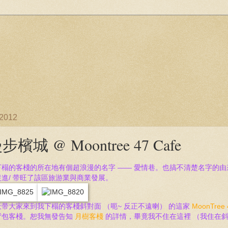
/2012
步檳城 @ Moontree 47 Cafe
下榻的客棧的所在地有個超浪漫的名字 —— 愛情巷。也搞不清楚名字的
促進/ 带旺了該區旅游業與商業發展。
天带
大家來到我下榻的客棧斜對面 （呃~ 反正不遠喇） 的這家
MoonTree 
背包客棧。恕我無發告知
月樹客棧
的詳情，畢竟我不住在這裡 （我住在斜
！