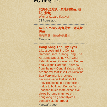
My Blog List
此奧不是此澳! (奧地利生活, 遊
記, 煮食)
Wiener Kabarettfestival
23 hours ago
Ken & Merry 為食男女，遊走世
界!!!
翠湖皇宴：裝修難民救星
2 days ago
Hong Kong Thru My Eyes
Like a postcard; the Central
Harbour Front in Hong Kong. The
AIA ferris wheel, the Wan Chai
Exhibition and Convention Centre
and Victoria Harbour. This view
from the new Central Yards bridge
/ connector that links Central to the
Star Ferry pier is precious
because we’ve lost most of it.
They closed the old connecting
bridge to build out Central Yards.
That had much more expansive
views but time marches on.
hongkong hkig centralyards
central victoriaharbour
4 months ago