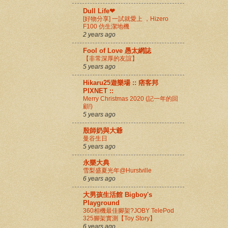
Dull Life❤
[好物分享] 一試就愛上 ，Hizero
F100 仿生潔地機
2 years ago
Fool of Love 愚太網誌
【非常深厚的友誼】
5 years ago
Hikaru25遊樂場 :: 痞客邦
PIXNET ::
Merry Christmas 2020 (記一年的回
顧!)
5 years ago
殷師奶與大爺
曼谷生日
5 years ago
永樂大典
雪梨盛夏光年@Hurstville
6 years ago
大男孩生活館 Bigboy's
Playground
360相機最佳腳架?JOBY TelePod
325腳架實測【Toy Story】
6 years ago