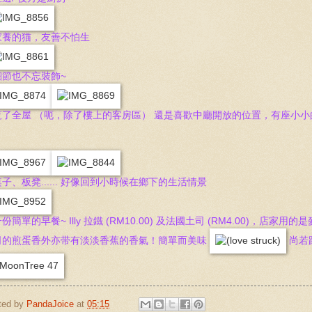
家養的猫，友善不怕生
細節也不忘裝飾~
覧了全屋 （呃，除了樓上的客房區） 還是喜歡中廳開放的位置，有座小
子、板凳...... 好像回到小時候在鄉下的生活情景
份簡單的早餐~ Illy 拉鐵 (RM10.00) 及法國土司 (RM4.00)，
司的煎蛋香外亦带有淡淡香蕉的香氣！簡單而美味
尚若
ted by
PandaJoice
at
05:15