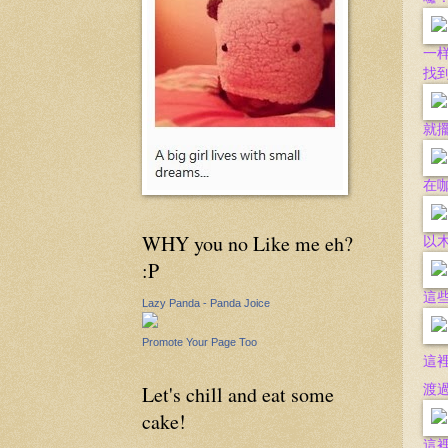
一
找
就
在
WHY you no Like me eh?
以木
:P
這
Lazy Panda - Panda Joice
Promote Your Page Too
這
Let's chill and eat some
渡
cake!
這裡