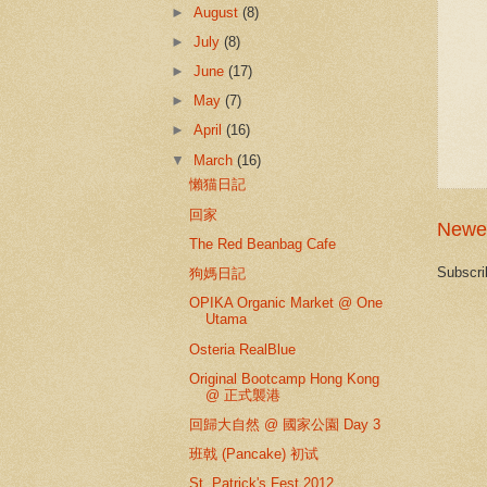
►
August
(8)
►
July
(8)
►
June
(17)
►
May
(7)
►
April
(16)
▼
March
(16)
懶猫日記
回家
Newe
The Red Beanbag Cafe
Subscri
狗媽日記
OPIKA Organic Market @ One
Utama
Osteria RealBlue
Original Bootcamp Hong Kong
@ 正式襲港
回歸大自然 @ 國家公園 Day 3
班戟 (Pancake) 初试
St. Patrick's Fest 2012