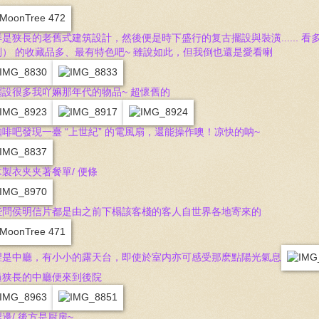
样是狭長的老舊式建筑設計，然後便是時下盛行的复古擺設與裝潢...... 
到） 的收藏品多、最有特色吧~ 雖說如此，但我倒也還是愛看喇
擺設很多我吖嫲那年代的物品~ 超懷舊的
咖啡吧發現一臺 “上世紀” 的電風扇，還能操作噢！凉快的呐~
製衣夹夹著餐單/ 便條
些問侯明信片都是由之前下榻該客棧的客人自世界各地寄來的
裡是中廳，有小小的露天台，即使於室内亦可感受那麽點陽光氣息
過狭長的中廳便來到後院
邊/ 後方是厨房~