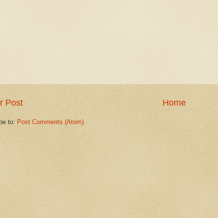
r Post
Home
be to:
Post Comments (Atom)