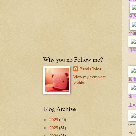
店
小
游
Why you no Follow me?!
PandaJoice
View my complete
板桌
profile
來一
土
Blog Archive
►
2026
(20)
►
2025
(31)
Pos