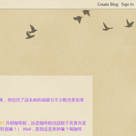
由來，倒也托了該名称的福吸引不少觀光客前來
47
月樹咖啡館，說是咖啡館但該館子其實亦是
對面嘛！） Well，那我這是來幹嘛？喝咖啡