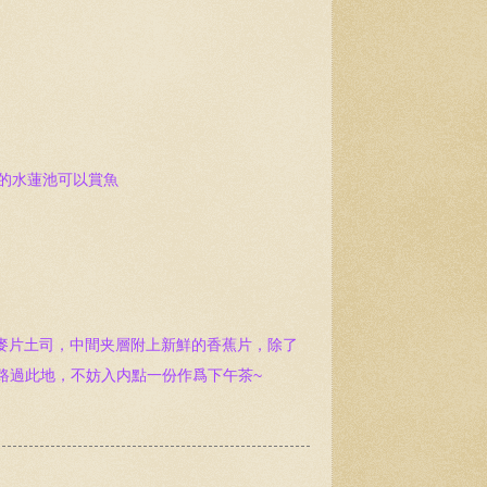
小的水蓮池可以賞魚
店家用的是麥片土司，中間夹層附上新鮮的香蕉片，除了
路過此地，不妨入内點一份作爲下午茶~