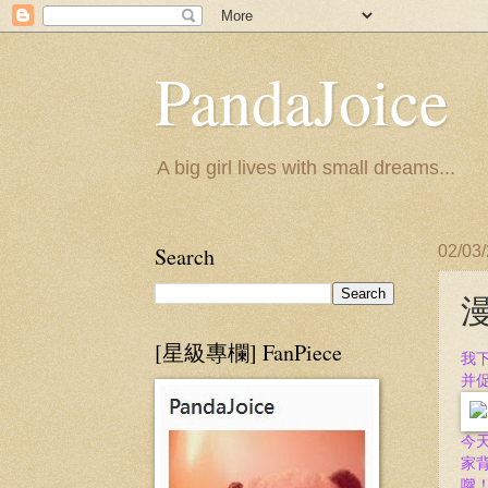
PandaJoice
A big girl lives with small dreams...
Search
02/03
漫
[星級專欄] FanPiece
我
并
今
家
囖