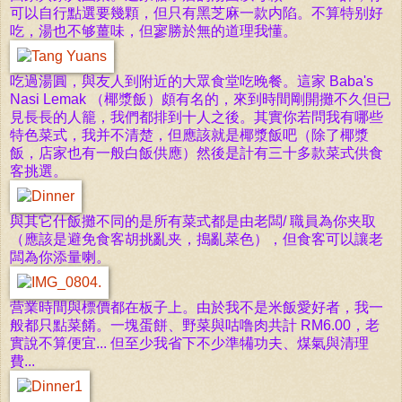
可以自行點選要幾顆，但只有黑芝麻一款内陷。不算特别好
吃，湯也不够薑味，但寥勝於無的道理我懂。
吃過湯圓，與友人到附近的
大眾食堂吃晚餐。這家 Baba's
Nasi Lemak （椰漿飯）頗有名的，來到時間剛開攤不久但已
見長長的人籠，我們都排到十人之後。其實你若問我有哪些
特色菜式，我并不清楚，但應該就是椰漿飯吧（除了椰漿
飯，店家也有一般白飯供應）然後是計有三十多款菜式供食
客挑選。
與其它什飯攤不同的是所有菜式都是由老闆/ 職員為你夹取
（應該是避免食客胡挑亂夹，搗亂菜色），但食客可以讓老
闆為你添量喇。
营業時間與標價都在板子上。由於我不是米飯
愛好者，我一
般都只點菜餚。一塊蛋餅、野菜與咕噜肉共計 RM6.00，老
實說不算便宜... 但至少我省下不少準犕功夫、煤氣與清理
費...