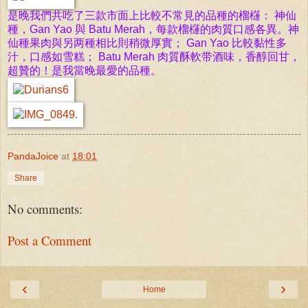
是晚我們共吃了三款市面上比較
不常見的品種的榴櫣： 神仙
種，Gan Yao 與 Batu Merah，每款
榴櫣的肉質口感各異。神
仙種果肉
與另两種相比則稍微厚實
； Gan Yao 比較黏性多
汁，口感如雪糕； Batu Merah 肉質酥軟带酒味，香醇回甘，
超贊的！是我當晚最愛的品種。
PandaJoice
at
18:01
Share
No comments:
Post a Comment
‹
›
Home