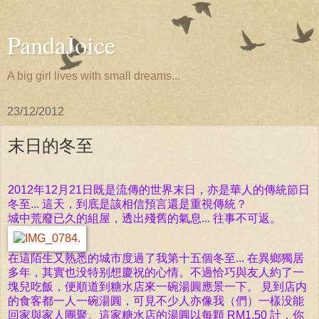
PandaJoice
A big girl lives with small dreams...
23/12/2012
末日的冬至
2012年12月21日既是流傳的世界末日，亦是華人的傳統節日
冬至... 這天，到底是該相信預言還是重視傳統？
城中荒廢已久的組屋，透出殘舊的氣息... 往事不可返。
在這陌生又熟悉的城市度過了我第十五個冬至...
在異鄉
獨居
多年，其實也没特别想慶祝的心情。不過恰巧與友人約了一
塊兒吃飯，便順道到糖水店來一碗湯圓應景一下。 見到店内
的食客都一人一碗湯圓，可見不少人亦像
我（們）一樣没能
回家與家人團聚。這家糖水店的湯圓以每顆 RM1.50 計，你