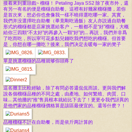
接着來到重
頭戲~ 榴櫣！ Petaling Jaya SS2 除了夜市外，還
有另一有名的便是
榴櫣自助餐。這裡有好幾家
榴櫣攤，若你
是首次來，想必你也會像我一樣不曉得選吃哪一家。其實，
我們并没選擇吃自助餐（畢竟剛吃過飯）友人亦説過自助餐
形式的
榴櫣都是店家挑選給客户，一般都不是“好”
榴櫣，大概
給你三四顆“不太好”的再參入一顆“好”的... 再説，我們并非爲
了吃而吃，所以寜可花多點兒錢吃我們想吃的
榴櫣。但首要
是，你想在哪一攤吃？後來，我們决定去暖每一家的凳子
單是挑選榴櫣的品種就够你頭疼了
這名攤主比較經驗，除了有問必答
還侃侃而談。更與我們解
說各個榴櫣品種的不同之處，由產地、如何繁殖、肉質、口
味... 其他攤的“推”售員根本就給比下去了！更更令我們訝異的
是他們家的品種榴櫣價格算是該區最便宜的。還等什麽？！
品種
榴櫣不計在自助餐，而是依斤两計算的