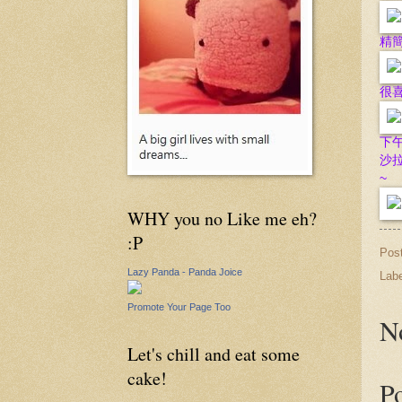
精
很
下午
沙
~
WHY you no Like me eh?
:P
Pos
Lazy Panda - Panda Joice
Lab
Promote Your Page Too
N
Let's chill and eat some
cake!
P