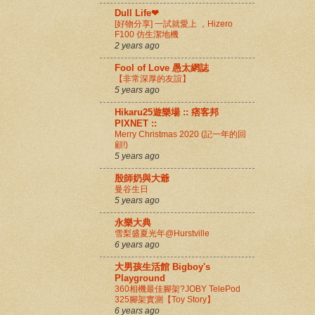
Dull Life❤
[好物分享] 一試就愛上 ，Hizero
F100 仿生潔地機
2 years ago
Fool of Love 愚太網誌
【非常深厚的友誼】
5 years ago
Hikaru25遊樂場 :: 痞客邦
PIXNET ::
Merry Christmas 2020 (記一年的回
顧!)
5 years ago
殷師奶與大爺
曼谷生日
5 years ago
永樂大典
雪梨盛夏光年@Hurstville
6 years ago
大男孩生活館 Bigboy's
Playground
360相機最佳腳架?JOBY TelePod
325腳架實測【Toy Story】
6 years ago