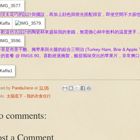
簡没太花巧的設計與擺設，再加上顔色與燈光搭配得宜，即使空間不大卻
喜歡這仿古設計的陶瓷杯來盛裝我的拿鐵，無需擔心杯中飲料的温度燙手
茶是布里干酪、腌苹果與火腿的綜合三明治 (Turkey Ham, Brie & Apple Tr
拉的套餐 @ RM16.90。喜歡經過腌製，酸甜風味突出的苹果片，非常
ted by
PandaJoice
at
11:06
els:
太陽底下 - 我的衣食住行
o comments:
ost a Comment