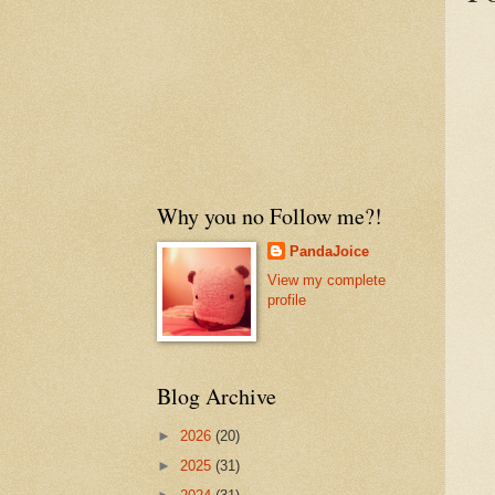
Why you no Follow me?!
PandaJoice
View my complete
profile
Blog Archive
►
2026
(20)
►
2025
(31)