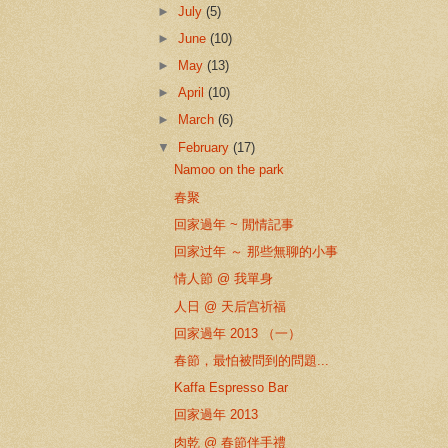
►
July
(5)
►
June
(10)
►
May
(13)
►
April
(10)
►
March
(6)
▼
February
(17)
Namoo on the park
春聚
回家過年 ~ 閒情記事
回家过年 ～ 那些無聊的小事
情人節 @ 我單身
人日 @ 天后宫祈福
回家過年 2013 （一）
春節，最怕被問到的問題...
Kaffa Espresso Bar
回家過年 2013
肉乾 @ 春節伴手禮