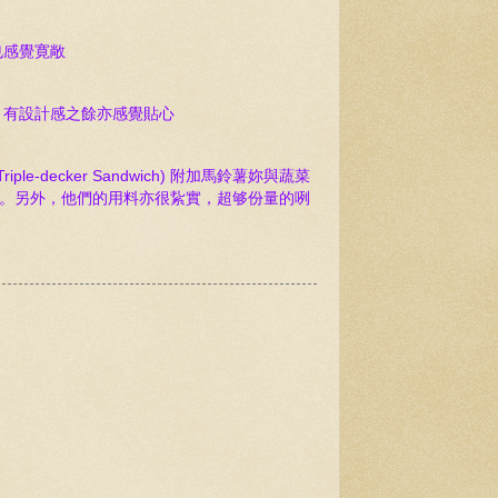
也感覺寛敞
，有
設計感之餘亦感覺
貼心
iple-decker Sandwich) 附加馬鈴薯妳與蔬菜
爽口。另外，他們的用料亦很紥實，超够份量的咧