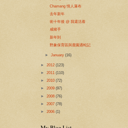
Chamang 情人瀑布
去年新年
術十年後 @ 我還活着
咸猪手
新年到
野象保育區與鹿園遇蛇記
►
January
(16)
►
2012
(123)
►
2011
(110)
►
2010
(72)
►
2009
(97)
►
2008
(76)
►
2007
(78)
►
2006
(1)
My Blog List