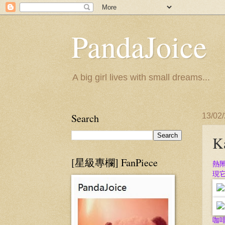
PandaJoice
A big girl lives with small dreams...
Search
13/02
K
[星級專欄] FanPiece
熱閙
現它
咖