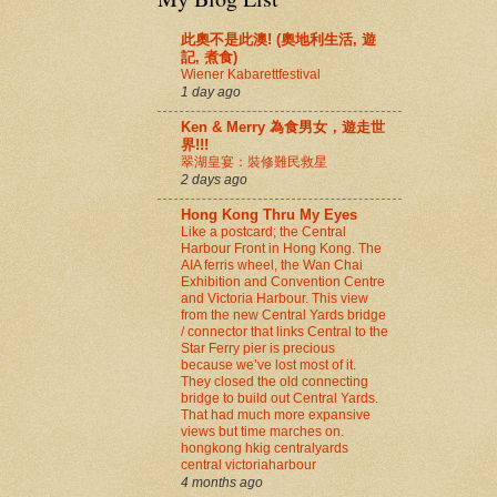
此奧不是此澳! (奧地利生活, 遊
記, 煮食)
Wiener Kabarettfestival
1 day ago
Ken & Merry 為食男女，遊走世
界!!!
翠湖皇宴：裝修難民救星
2 days ago
Hong Kong Thru My Eyes
Like a postcard; the Central
Harbour Front in Hong Kong. The
AIA ferris wheel, the Wan Chai
Exhibition and Convention Centre
and Victoria Harbour. This view
from the new Central Yards bridge
/ connector that links Central to the
Star Ferry pier is precious
because we’ve lost most of it.
They closed the old connecting
bridge to build out Central Yards.
That had much more expansive
views but time marches on.
hongkong hkig centralyards
central victoriaharbour
4 months ago