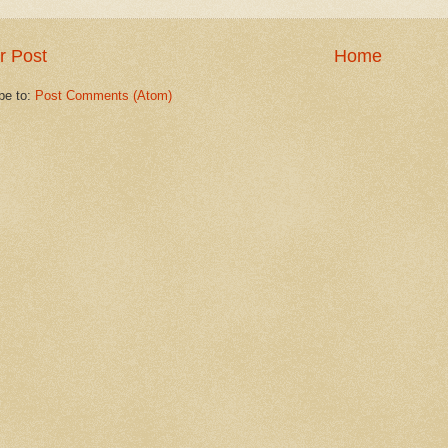
r Post
Home
be to:
Post Comments (Atom)