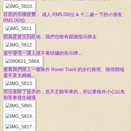
目前的吊橋收費： 成人 RM5.00/位 & 十二歲一下的小朋友
RM1.00/位
因為是首次到此地，我們也唯有跟随指示牌走
途中發現一讓人摸不着頭腦的告示牌...
接着我們踏上一條唤作 Rover Track 的步行路徑。路徑開端
還不算太崎嶇...
但沿途除了徒步的，也不乏騎單車的，所以要格外小心以免
和單車發生碰撞