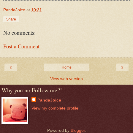
PandaJoice
at
10:31
Share
No comments:
Post a Comment
‹
›
Home
View web version
Why you no Follow me?!
PandaJoice
View my complete profile
Powered by
Blogger
.