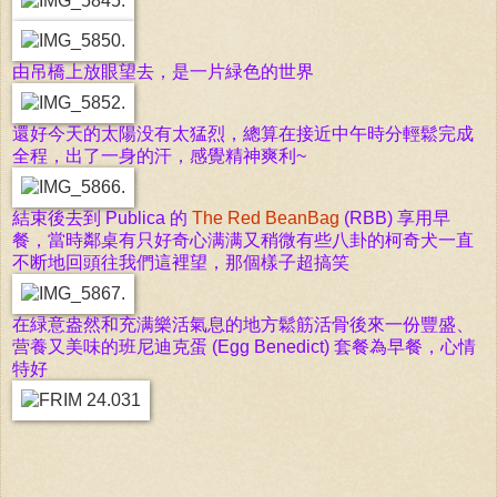
由吊橋上放眼望去，是一片緑色的世界
還好今天的太陽没有太猛烈，總算在接近中午時分輕鬆完成
全程，出了一身的汗，感覺精神爽利~
結束後去到
Publica 的
The
Red BeanBag
(RBB) 享
用早
餐，當時鄰桌有只好奇心满满又稍微有些八卦的柯奇犬一直
不断地回頭往我們這裡望，那個樣子超搞笑
在緑意盎然和充满樂活氣息的地方鬆筋活骨後來一份豐盛、
营養又美味的班尼迪克蛋 (Egg Benedict) 套餐為早餐，心情
特好