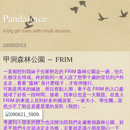
PandaJoice
A big girl lives with small dreams...
16/05/2013
甲洞森林公園 ～ FRIM
一直都想到我妹子住家附近的 FRIM 森林公園走一趟，但久
久都没去得成。終於盼到一友人說了想带十歲的侄兒到户外
走走，看看 “森林” 長什麽樣子，才有伴随行。
可能是周末的緣故，所以有點人潮，車子在 FRIM 的入口處
就堵了好長一段時間... 接着，找車位也是一大難題。在進入
FRIM 的車道上見到好多外國游客、一家大小、學生團... 當
然少不了附近喜愛晨運的居民（我想）...
考慮到小朋友的體力也没辦法陪我們走遍整個森林公園，於
是乎我們今次就决定走吊橋，主要就是讓小朋友開心一下