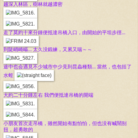
越深入林區，樹林就越濃密
走了莫約十來分鍾便抵達吊橋入口，由開始的平坦步徑...
到陡峭崎嶇... 太久没鍛練，又累又喘～～
途中也会遇見不少城市中少見到昆蟲種類... 當然，也包括了
水蛭
大約二十分鍾左右 我們便抵達吊橋的開端
小朋友首次走吊橋，雖然開始有點怕怕，但也没有喊鬧别
扭，超勇敢的