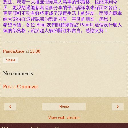
想法、冩着一大推無理頭鳥人鳥事的部落格... 也能撑到今
天，更没想過能藉着這個分享的平台認識素未謀面对各位，
更更預料不到有好些更成了現實生活上的好友，而我亦慶幸
絕大部份在這裡認識的都是可愛、善良的朋友。感恩！
希望今後，各位 Blog 友們能持續探訪 Panda 這個没什麽人
氣的部落格，給於超人氣的關注和留言。感謝支持！
PandaJoice
at
13:30
Share
No comments:
Post a Comment
‹
›
Home
View web version