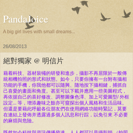
PandaJoice
A big girl lives with small dreams...
26/08/2013
絕對獨家 @ 明信片
藉着科技、器材裝犕的研發和進步，攝影不再居限於一般傳
統相機拍照的形式和狀態。如今，只要你擁有一台附有攝相
功能的手機，你我他都可以随興、随地按下攝相鍵，捕抓自
己喜愛的畫面和角度。甚至可以下載并應用一些美圖程式，
再依据自己的喜好修改、調整圖像色澤、加上可愛圖型/ 外框
設定... 等，增添趣味之餘亦可窺探出個人風格和生活品味。
但還是要藉此呼籲各位朋友們在使用網絡功能時緊記，莫要
在連結上發佈并透露過多個人訊息和行踪，以免引來 不必要
的麻煩與危險。
既然如今科技與資訊傳播發達，人人都可以是攝影師 （拍照