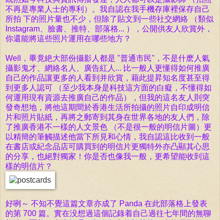
不再是專業人士的專利）。我自認在我手機存庫裡保存自己
所拍 下的照片量也不少，但除了貼文到一些社交網絡 （類似
Instagram、臉書、推特、部落格... ），公開供友人欣賞外，
你還能將這些照片運用在哪些地方？
Well，畢竟絶大部份攝影人都是 "普通市民"，不是什麽人氣
攝影鬼才、網絡名人、廣告紅人... 比一般人更懂得如何推廣
自己的作品讓更多的人看到并欣賞，藉此提昇知名度甚至得
到更多人認可 （至少我本身是科技這方面的白癡，不懂得如
何運用現有資源去推廣自己的作品），但我的這名友人則突
發奇想地，將他這期間於香港生活所拍攝的照片自印成明信
片和照片貼紙，再將之郵寄到其身在世界各地的友人們，除
了推廣香港不一樣的人文景色 （不是很一般的明信片圖）更
以精簡的筆觸描述他當下所見和心情，我自認這比收到一般
在書店或紀念品店可購買到的明信片更獨特外亦凸顯其心思
的分享，也絕對獨家！你是否也像我一般，更希望能收到這
樣的明信片？
好咧～ 不知不覺這篇文章亦成了 Panda 在此部落格上發表
的第 700 篇。
實在没想過這個記錄着自己過往七年間的無聊