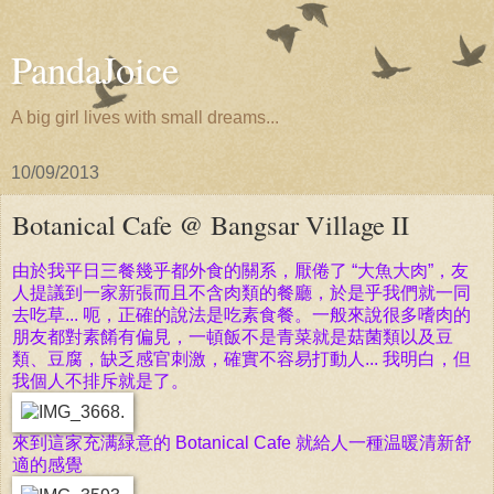
PandaJoice
A big girl lives with small dreams...
10/09/2013
Botanical Cafe @ Bangsar Village II
由於我平日三餐幾乎都外食的關系，厭倦了 “大魚大肉”，友
人提議到一家新張而且不含肉類的餐廳，於是乎我們就一同
去吃草... 呃，正確的說法是吃素食餐。一般來說很多嗜肉的
朋友都對素餚有偏見，一頓飯不是青菜就是菇菌類以及豆
類、豆腐，缺乏感官刺激，確實不容易打動人... 我明白，但
我個人不排斥就是了。
來到這家充满緑意的 Botanical Cafe 就給人一種温暖清新舒
適的感覺