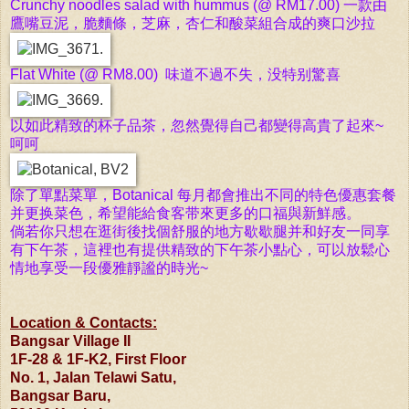
Crunchy noodles salad with hummus (@ RM17.00) 一款由
鷹嘴豆泥，脆麵條，芝麻，杏仁和酸菜組合成的爽口沙拉
Flat White (@ RM8.00)
味道不過不失，没特别驚喜
以如此精致的杯子品茶，忽然覺得自己都變得高貴了起來~
呵呵
除了單點菜單，Botanical 每月都會推出不同的特色優惠套餐
并更换菜色，希望能給食客带來更多的口福與新鮮感。
倘若你只想在逛街後找個舒服的地方歇歇腿并和好友一同享
有下午茶，這裡也有提供精致的下午茶小點心，可以放鬆心
情地享受一段優雅靜謐的時光~
Location & Contacts:
Bangsar Village II
1F-28 & 1F-K2, First Floor
No. 1, Jalan Telawi Satu,
Bangsar Baru,