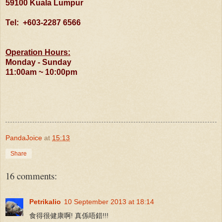
59100 Kuala Lumpur
Tel: +603-2287 6566
Operation Hours:
Monday - Sunday
11:00am ~ 10:00pm
PandaJoice
at
15:13
Share
16 comments:
Petrikalio
10 September 2013 at 18:14
食得很健康啊! 真係唔錯!!!