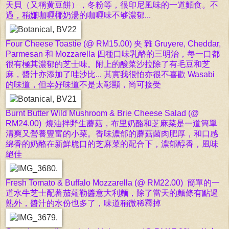
天貝（又稱黄豆餅），冬粉等，很印尼風味的一道麵食。不
過，
稍嫌咖喱椰奶湯的咖喱味不够濃郁...
Four Cheese Toastie (@ RM15.00)
夹 雜 Gruyere, Cheddar,
Parmesan 和 Mozzarella 四種口味乳酪的三明治，每一口都
很有極其濃郁的芝士味。附上的酸菜沙拉除了有毛豆和芝
麻，醬汁亦添加了哇沙比... 其實我很怕亦很不喜歡 Wasabi
的味道，但幸好味道不是太彰顯，尚可接受
Burnt Butter Wild Mushroom & Brie Cheese Salad (@
RM24.00) 燒油拌野生蘑菇，布里奶酪和芝麻菜是一道簡單
清爽又營養豐富的小菜。香味濃郁的蘑菇菌肉肥厚，和口感
綿香的奶酪在新鮮脆口的芝麻菜的配合下，濃郁醇香，風味
絕佳
Fresh Tomato & Buffalo Mozzarella (@ RM22.00)
簡單的一
道水牛芝士配蕃茄蘿勒醬意大利麵，除了當天的麵條有點過
熟外，醬汁的水份也多了，味道稍微稀釋掉