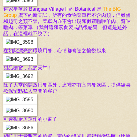
這家坐落於 Bangsar Village II 的 Botanical 是
The BIG
Group
旗下的新甞試，所有的食物菜單都不含肉類，但雞蛋
和起司之類不禁。菜單内亦不會出現類似齋咖喱羊肉、齋咕
噜肉... 等菜單 （我對這類素食製成品很感冒，但這是題外
話，在這裡就不說了）
在如此漂亮的環境用餐，心情都會随之愉悦起來
甜品橱窗，我的天堂！
除了大堂的開放用餐區外，這裡亦有室内餐飲區，提供給喜
歡保留點私人空間的客户
可透視厨房運作的小窗子
相較與大堂明亮的位置，室内的燈光則顯得稍微昏暗（比較