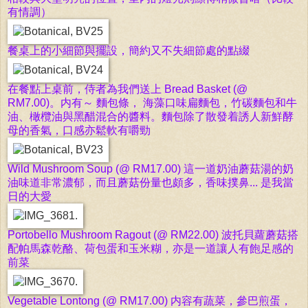
有情調）
餐桌上的小細節與擺設
，簡約又不失細節
處的點綴
在餐點上桌前，侍者為我們送上 Bread Basket (@
RM7.00)。内有～ 麵包條， 海藻口味扁麵包，竹碳麵包和牛
油、橄欖油與黑醋混合的醬料。麵包除了散發着誘人新鮮酵
母的香氣，口感亦鬆軟有嚼勁
Wild Mushroom Soup (@ RM17.00) 這一道奶油蘑菇湯的奶
油味道非常濃郁，而且蘑菇份量也頗多，香味撲鼻... 是我當
日的大愛
Portobello Mushroom Ragout (@ RM22.00) 波托貝蘿蘑菇搭
配帕馬森乾酪、荷包蛋和玉米糊，亦是一道讓人有飽足感的
前菜
Vegetable Lontong (@ RM17.00) 内容有蔬菜，參巴煎蛋，