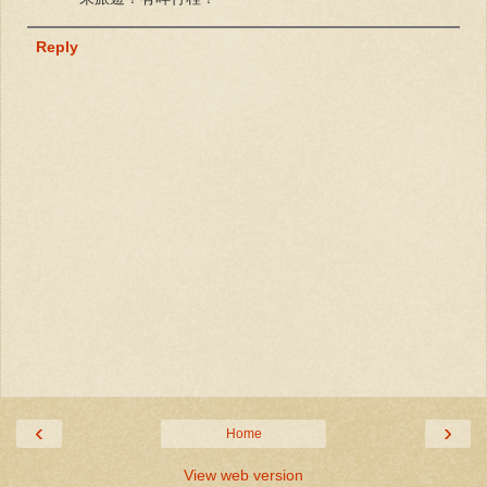
Reply
‹
›
Home
View web version