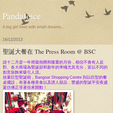
PandaJoice
A big girl lives with small dreams...
16/12/2013
聖誕大餐在 The Press Room @ BSC
說十二月是一年裡
最熱閙和隆重的月份，相信不會有人反
對。各大商場為聖誕節和新年的準犕尤其充分，皆以不同的
創意裝飾來吸引人流。
捨棄巨型聖誕樹，Bangsar Shopping Centre 則
以巨型的餐
桌擺設，有著各種美食以及誘人甜品，豐盛的聖誕平安夜盛
宴仿佛正等著你來開動！