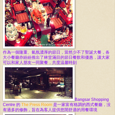
作為一個隆重、氣氛濃厚的
節日，當然少不了聖誕大餐，各
大小餐廳亦紛紛推出了林堂滿目的節日餐飲和優惠，讓大家
可以和家人朋友一同聚餐，共度温馨時刻
Bangsar Shopping
Centre 的
The Press Room
是一家富有格調的西式餐廳，没
有過多的修飾，旨在為客人提供悠閒舒適的用餐環境