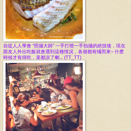
自從人人學會
“照攝大師”
一手打燈一手拍攝的絶技後，現在
跟友人外出吃飯就會遇到這種情况，各個都有犕而來~ 什麽
時候才有得吃，菜都凉了喇...
(TT_TT)