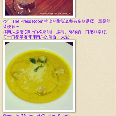
今年 The Press Room
推出的聖誕套餐有多款選擇，單是前
菜便有 ~
烤南瓜濃湯 (加上白松露油)，濃稠、綿綿的... 口感非常好。
每一口都帶著陣
陣
南瓜的清香，大愛~
雞肉沙拉
(Marinated Chicken Salad)