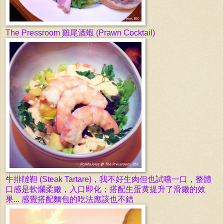
The Pressroom
雞尾酒蝦 (
Prawn Cocktail)
牛排韃靼
(Steak Tartare)，我不好生肉但也試嚐一口，整體
口感是軟爛柔嫩，入口即化；搭配生蛋黄提升了滑嫩的效
果... 感覺搭配麵包的吃法應該也不錯