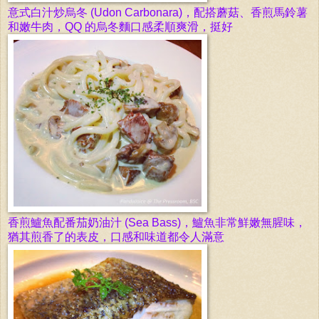
意式白汁炒烏冬
(Udon Carbonara)
，配搭蘑菇、香煎馬鈴薯
和嫩牛肉，
QQ
的
烏冬麵口感柔順爽滑，挺好
香煎鱸魚配番茄奶油汁
(Sea Bass)，
鱸魚
非常鮮嫩無腥味，
猶其煎香了的表皮，口感和味道都令人滿意