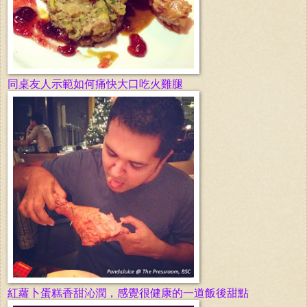
同桌友人示範如何痛快大口吃火雞腿
紅蘿卜蛋糕香甜沁潤，感覺很健康的一道飯後甜點