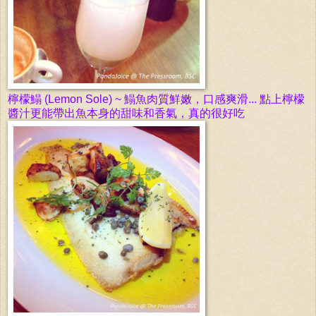
檸檬鰨
(Lemon Sole) ~
鰨魚肉質鮮嫩，口感爽滑... 點上檸檬
醬汁更能帶出
魚
本身的甜味和香氣，真的很好吃