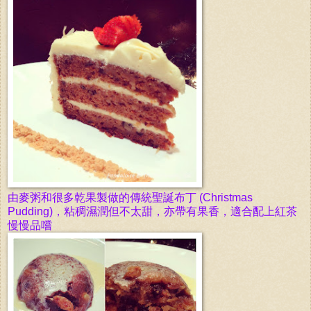
由麥粥和很多乾果製做的傳統聖誕布丁 (Christmas
Pudding)，粘稠濕潤但不太甜，亦帶有果香，適合配上紅茶
慢慢品嚐