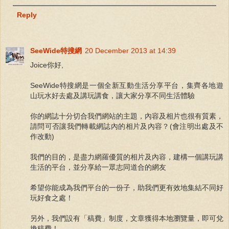
Reply
SeeWide特搜網
20 December 2013 at 14:39
Joice你好,
SeeWide特搜網是一個全新互動生活分享平台，集齊各地遊
山玩水好去處及講玩講食，讓大家分享不同生活體驗
你的網誌十分切合我們網站的主題，內容及相片也很有質素，
請問可否讓我們轉載網誌內的相片及內容？(會注明出處及不
作改動)
我們的目的，是盡力網羅優質的相片及內容，建構一個講玩講
生活的平台，並分享給一眾志同道合的網友
希望你能成為我們平台的一份子，助我們更有效地集結不同好
玩好食之處！
另外，我們設有「稿費」制度，文章獲得本地瀏覽量，即可兌
換稿費！