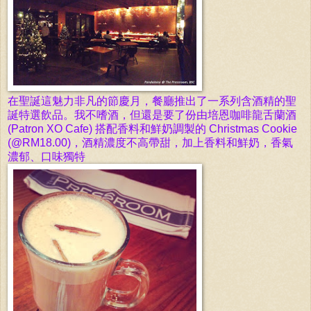
在聖誕這魅力非凡的節慶月，餐廳推出了一系列含酒精的
聖
誕特選飲品。我
不嗜酒，但還是
要了份由培恩咖啡龍舌
蘭酒
(Patron XO Cafe)
搭配香料和鮮奶調製的
Christmas Cookie
(@RM18.00)，酒精濃度不高帶甜，加上香料和
鮮奶，香
氣
濃郁、
口味獨特