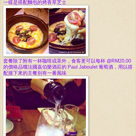
一樣是搭配麵包的烤香草芝士
套餐除了附有一杯咖啡或茶外，食客更可以
每
杯
@RM20.00
的價格品嚐
法國嘉伯樂酒莊的
Paul Jaboulet
葡萄酒，用以搭
配接下來的主餐别有一番風味