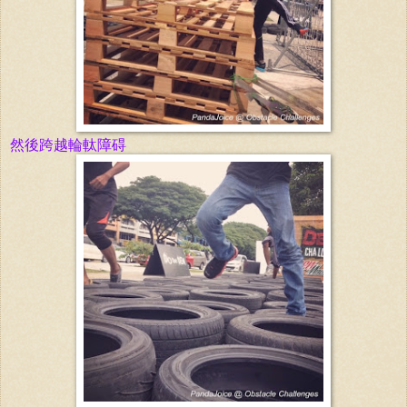
然後跨越輪軚障碍