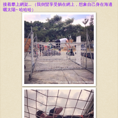
接着攀上網架... （我倒蠻享受躺在網上，想象自己身在海邊
曬太陽~ 哈哈哈）