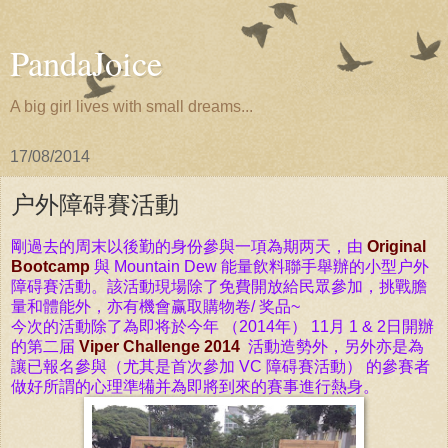
PandaJoice
A big girl lives with small dreams...
17/08/2014
户外障碍賽活動
剛過去的周末以後勤的身份參與一項為期两天，
由
Original
Bootcamp
與 Mountain Dew 能量飲料聯手舉辦的小型户外
障碍賽活動。該
活動
現場
除了免費開放給民眾
參加，挑戰膽
量和體能外，亦有機會赢取購物卷/ 奖品~
今次的活動除了為即将於
今年 （2014年） 11月 1 & 2日開
辦
的第二届
Viper Challenge 2014
活動
造勢
外，另外
亦是為
讓已報名參
與
（尤其是首次參加
VC
障碍賽
活動）
的參賽者
做好
所謂的心理準犕并為即將到來的賽事進行熱身。