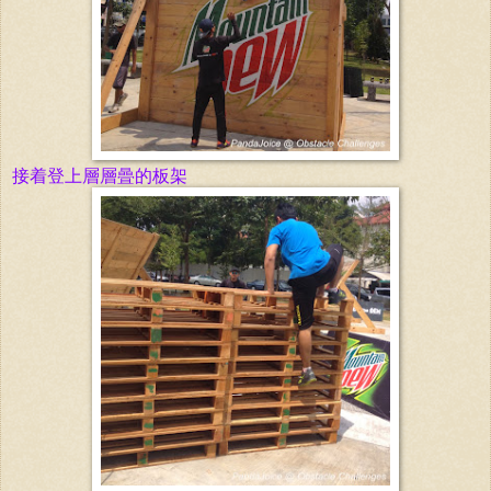
接着登上層
層
曡的板架