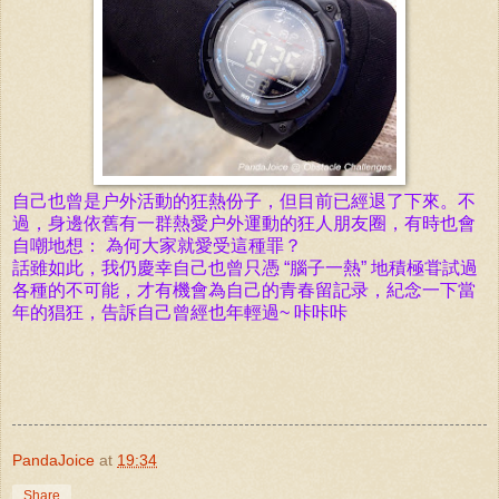
自己也曾是户外
活動的狂熱份子，但目前已經退了下來。不
過，身邊
依舊有一
群熱愛户外運動的狂人朋友圈，有時也會
自嘲地想： 為何大家就愛受這種罪
？
話雖如此，我仍慶幸自己也曾只憑 “腦子一熱” 地積極甞試過
各種的不可能，才有機會為自己的青春留記录，紀念一下當
年的猖狂，告訴自己曾經也年輕過~ 咔咔咔
PandaJoice
at
19:34
Share