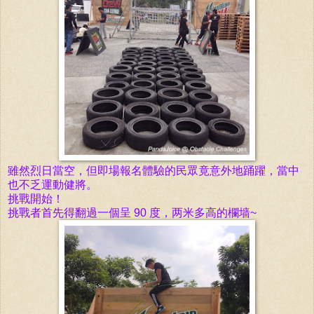
雖然烈日當空，但即
場報名體驗的
民眾竟意外地踊躍，當中
也不乏運動健將。
挑戰開始！
挑戰
者首先得翻過一個呈
90 度，两米多高
的欄墙~