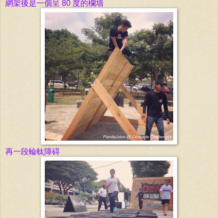
網架後是
一個
呈 80
度的
欄墙
再一段輪軚障碍