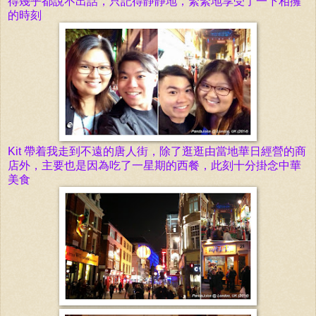
得
幾
乎都
說
不出話，只記得靜
靜
地，緊
緊
地享受了一下
相擁
的
時
刻
Kit 帶
着我走到
不遠的
唐人街，除了逛逛由
當地華日經營的商
店外，主要也是因為吃了一星期的西餐，此刻十分掛念中華
美食