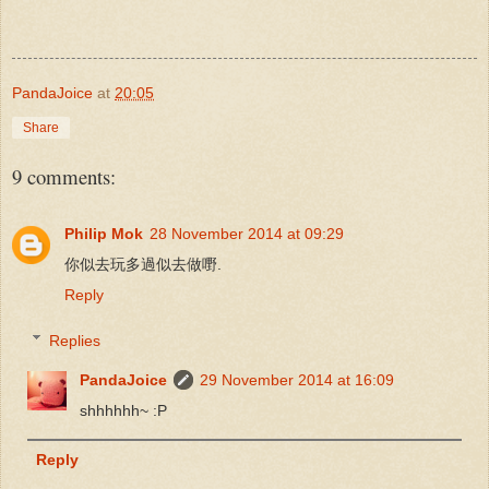
PandaJoice
at
20:05
Share
9 comments:
Philip Mok
28 November 2014 at 09:29
你似去玩多過似去做嘢.
Reply
Replies
PandaJoice
29 November 2014 at 16:09
shhhhhh~ :P
Reply