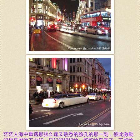
茫茫人海中重遇那張久違又熟悉的臉孔的那一刻，彼此激
動