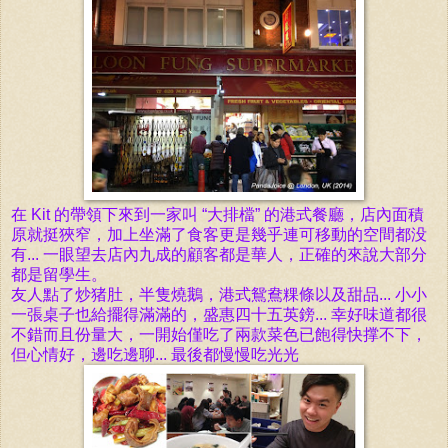
在
Kit
的帶領下來到一家叫 “大排檔” 的港式餐廳，店內面積
原就挺狹窄，加上坐滿了食客更是幾乎連可移動的空間都没
有... 一眼望去店內九成的顧客都是華人，正確的來說大部分
都是留學生。
友人點了炒猪肚，半隻燒鵝，港式鴛鴦粿條以及甜品... 小小
一張桌子也給擺得滿滿的，盛惠四十五英鎊... 幸好味道都很
不錯而且份量大，一開始僅
吃了兩款菜色已飽得快撑不下，
但
心情好，
邊吃邊聊...
最後都慢慢吃光光