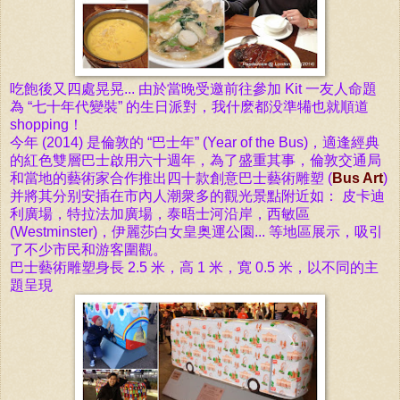
吃飽後又四處晃晃... 由於當晚受邀前往參加
Kit 一
友人命題
為
“七十年代變裝”
的
生日
派對，我什麽都没準犕也就順道
shopping！
今年 (2014) 是
倫敦的 “巴士年
” (Year of the Bus)，適逢經典
的
紅色雙層巴士啟用六十週年，為了盛重其事，
倫敦交通局
和當地的藝術家合作推出四十款創意巴士
藝術
雕塑 (
Bus Art
)
并將其分别安插在市內人潮衆多的觀光景點附近如：
皮卡迪
利
廣場，特拉法加
廣場，
泰晤士河沿岸，西敏區
(Westminster)，伊麗莎白女皇奥運公園... 等地
區
展示，吸引
了不少市民和游客圍觀。
巴士
藝術
雕塑身長 2.5 米，高 1 米，寛 0.5 米，以不同的主
題呈現