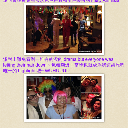
派對會場聚集着形形色色穿着和角色裝扮的 Party Animals
派對上難免看到一堆有的没的 drama but e
veryone was
letting their hair down
~
氣氛嗨爆！當晚也就成為我這趟旅程
唯一的
highlight
吧~
WUHUUUU