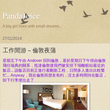
PandaJoice
A big girl lives with small dreams...
27/11/2014
工作閒游 ~ 倫敦夜蒲
星期五下午由
Andover 回到
倫敦，基於
星期日下午得由
倫敦
飛
往瑞典的
關
系，抵達
倫敦
後
我
們
被安排下塌
離
航站最近的
飯
店...
該
飯
店目前正
進
行着翻新工程，日
間
多人
進出比較繁
忙..
. Anyway，
我在
倫敦
與
朋友有
約
，
没太多時間待在飯店，
卸下行李
便出走了