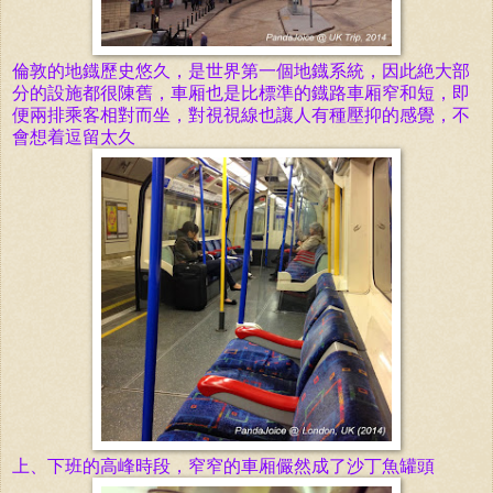
倫敦的地鐡歷史悠久，是世界第一
個
地
鐡
系統，因此
絶
大部
分的設施都很陳舊，
車
厢也是比標準的
鐡
路
車
厢窄和短，即
便兩排乘客相
對
而坐，
對視
視線
也
讓
人有
種壓
抑的感
覺
，不
會
想着逗留太久
上、下班的高峰時段，
窄窄的
車厢儼然成了
沙丁魚罐頭