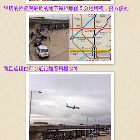
飯店的位置與
最近的地下
鐡
距
離
僅
5 分
鐘腳
程，挺方便的
而且
這
裡
也可以近距
離
看
飛
機
起降