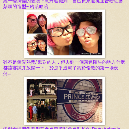
經一輪搞怪的變裝下意外發掘到... 自己原來還挺適合粉紅蘑
菇頭的造型~ 哈哈哈哈
雖不是個愛熱閙/ 派對的人，但去到一個遥遠陌生的地方什麽
都該甞試并放縱一下。於是乎造就了我於倫敦的第一場夜
蒲...