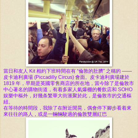
當
日和友人 Kit 相
約
下班
時間
在有
“倫敦
的肚臍” 之稱的 ——
皮卡迪利
廣場
(Piccadilly Circus)
會
面。
皮卡迪利
廣場
建於
1819 年，
早期是英
國
零售商店的所在地，
當
今除了是
倫敦
市
中心著名的
購
物街道，有着多家人
氣
爆棚的餐
飲
店和 SOHO
娱
樂
中樞外，好
幾
条繁華大街滙聚於此，是
倫敦
市的
交通
樞
紐。
在等待的
時間
段，我除了在附近
閒
晃，偶
會停下
腳
步看着
來
來
往往的路人，或是一輛
輛
駛
過
的
倫敦雙層紅
巴