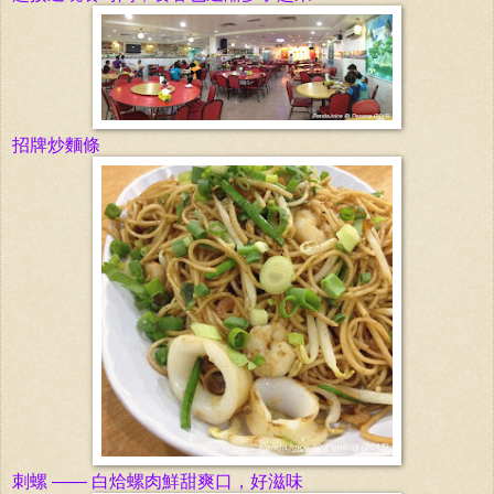
招牌炒麵條
刺螺 —— 白烚螺肉
鮮
甜爽口，好滋味