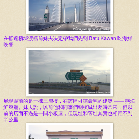
在抵達檳
城
渡橋前妹夫决定帶我們先
到
Batu Kawan 吃
海鮮
晚餐
展現眼前的是一棟三層樓，在該區可謂豪宅
的建築 —— 燕海
鮮
餐廳。妹夫説，以前他和同事們到檳城出差時常來，但以
前的店面不過是一間小板屋，但
現址和
舊址其實也相距不到
半公里