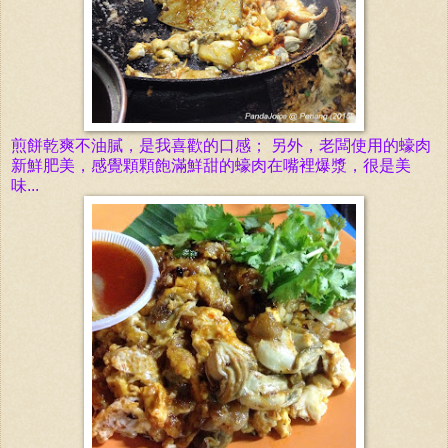
煎餅乾爽不油膩，是我喜歡的口感； 另外，老闆使用的蠔肉
新鮮肥美，感覺顆顆飽滿
鮮甜
的蠔肉在嘴裡爆漿，很是美
味...