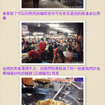
食客除了可以到明亮的咖啡室亦可在有瓦遮頭的路邊桌位用
餐
這裡的美食選擇不少，但我們則專程為了吃一份被我們評為
檳城最好吃的蠔餅 (又稱蠔煎) 而來