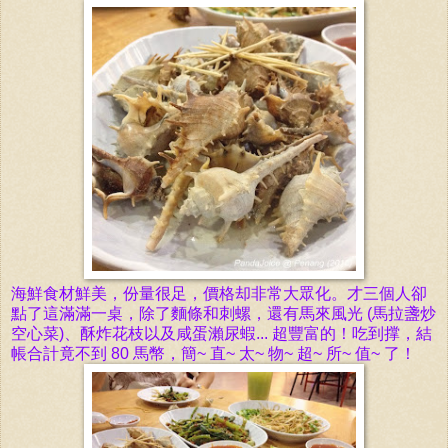
海
鮮
食材
鮮
美，份量很足，價
格却非常大眾化。才三個人卻
點了這滿滿一桌，除了
麵條
和
刺螺，
還
有
馬
來
風
光 (
馬拉盞
炒
空心菜)、酥炸花枝以及咸蛋瀨尿
蝦
...
超豐富的！吃到撑，結
帳合計竟不到 80 馬幣，簡~ 直~ 太~ 物~ 超~ 所~ 值~ 了！