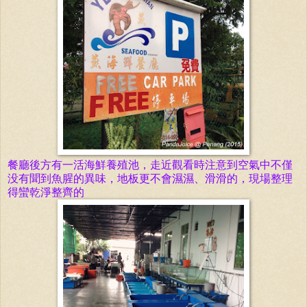
餐廳後方有一活海
鮮養
殖池，走近觀看時注意到空氣中不僅
没有聞到魚腥的異味，
地板更不會濕
濕
、滑滑的，現場整理
得蠻乾淨整齊的