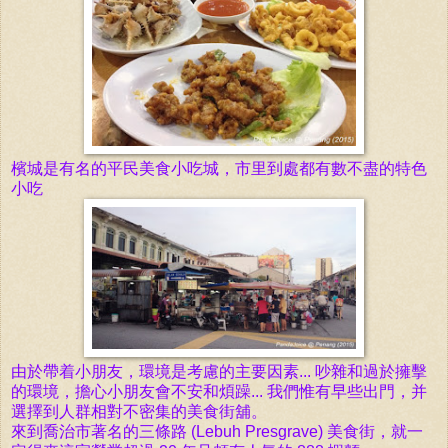
檳城是有名的平民美食小吃城，市里到
處
都有
數
不
盡
的特色
小吃
由於帶着小朋友，
環
境是考
慮
的主要因素... 吵雜和
過
於擁擊
的
環
境，
擔
心小朋友
會
不安和煩躁... 我
們
惟有早些出
門
，并
選擇
到人群相
對
不密集的美食街舖。
來
到
喬
治市著名的三
條
路 (Lebuh Presgrave) 美食街，就一