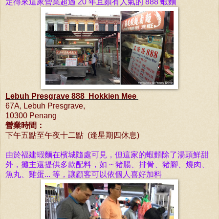
定得來
這
家
營
業
超
過
20 年且
頗
有人
氣
的 888
蝦麵
Lebuh Presgrave 888 Hokkien Mee
67A, Lebuh Presgrave,
10300 Penang
營業時間：
下午五
點至午夜十二
點 (逢星期四休息)
由於福建
蝦麵
在
檳城隨
處
可
見
，但
這
家的
蝦麵
除了
湯頭
鮮
甜
外，
攤
主
還
提供多款配料，如 ~ 猪腸、排骨、猪腳、
燒
肉
、
魚丸、
雞
蛋... 等，
讓
顧
客可以依
個
人喜好加料