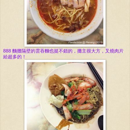
888 麵攤隔壁的
雲
吞
麵
也挺不
錯
的，
攤
主很大方，叉
燒
肉片
給
超多的
！