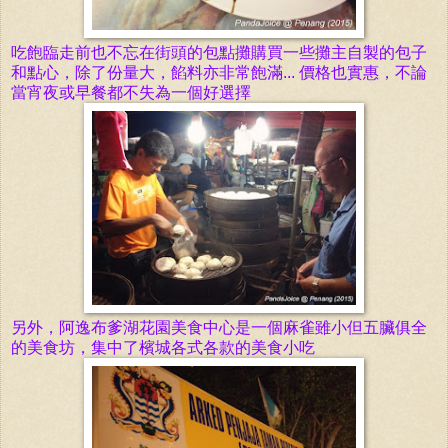
吃飽臨走前也不忘在街頭的包點攤購買一些攤主自製的包子
和點心，
除了份量大，餡料亦非常飽滿... 價格也實惠，不論
當宵夜或早餐都不失為一個好選擇
另外，阿逸布爹湖花園美食中心是一個麻雀雖小但五臟俱全
的美食坊，集中了檳城各式各款的美食小吃