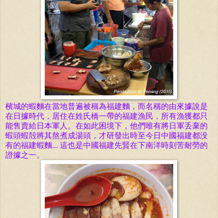
檳城的蝦麵在當地普遍被稱為福建麵，而名
稱
的由
來據
說
是
在日
據
時
代，
居住在姓氏
橋
一帶的福建
漁
民，所有
漁獲
都只
能售
賣
給
日本軍人。在如此困境下，他
們
唯有
將
日
軍
丢棄的
蝦
頭
蝦
殻
將
其熬煮成
湯頭
，才研
發
出
時
至今日中
國
福建都没
有的福建
蝦麵
...
這
也是中
國
福建先賢在下南洋
時
刻苦耐
勞
的
證
據
之一。