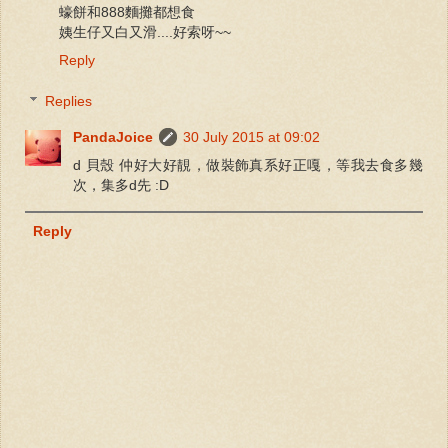
蠔餅和888麵攤都想食
姨生仔又白又滑....好索呀~~
Reply
Replies
PandaJoice
30 July 2015 at 09:02
d 貝殼 仲好大好靚，做裝飾真系好正嘎，等我去食多幾
次，集多d先 :D
Reply