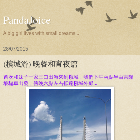
PandaJoice
A big girl lives with small dreams...
28/07/2015
(檳城游) 晚餐和宵夜篇
首次和妹子一家三口出游來到
檳城，我們下午兩點半由吉隆
坡驅車出發，
傍晚六點左右抵達檳城外郊...