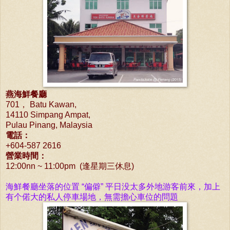
燕海鮮餐廳
701， Batu Kawan,
14110 Simpang Ampat,
Pulau Pinang, Malaysia
電話：
+604-587 2616
營業時間：
12:00nn ~ 11:00pm (逢星期三休息)
海
鮮餐廳
坐落的位
置 “偏僻” 平
日没太多外地游客前來，加上
有个偌大的私人停車場地，無需擔心車位的問題