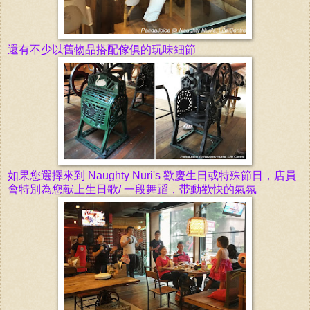
還有不少以舊物品搭配傢俱的
玩味
細節
如果您選擇
來到 Naughty Nuri's 歡慶
生日或特殊節日，店員
會特別為您献上生日歌/ 一段舞蹈，带動歡快的氣氛