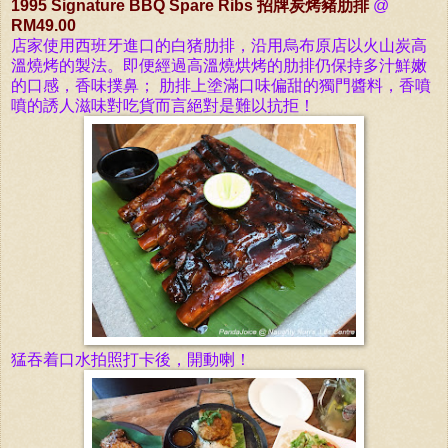
1995 Signature BBQ Spare Ribs 招牌
炭烤豬肋排
@
RM49.00
店家使用西班牙進口的白猪
肋排
，沿用烏布原店以火山炭高
溫燒烤的
製法。即便經過
高溫燒烘烤的
肋排仍保持多汁鮮嫩
的口感，香味撲鼻；
肋排上塗滿口味偏甜的獨門醬料，香噴
噴的誘人滋味對吃貨而言絕對是難以抗拒！
猛吞着口水拍照打卡後，開動喇！