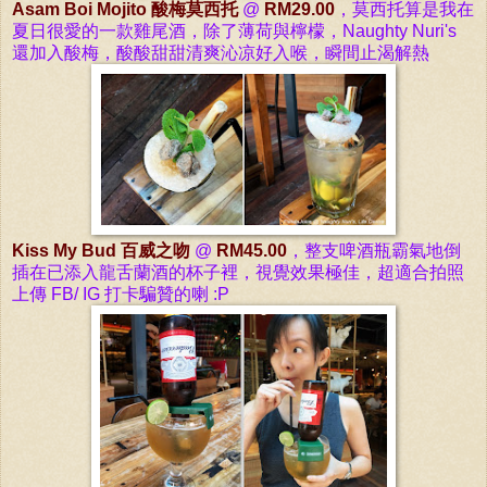
Asam Boi Mojito 酸梅莫西托
@
RM29.00
，
莫西托算是我在
夏日很愛的一款雞尾酒，除了薄荷與檸檬，Naughty Nuri's
還加入酸梅，酸酸甜甜清爽
沁凉
好入喉，瞬間止渴解熱
Kiss My Bud 百威之吻
@
RM45.00
，整支啤酒瓶霸氣地倒
插在已添入龍舌蘭酒的杯子裡，視覺效果極佳，超適合拍照
上傳 FB/ IG 打卡騙贊的喇 :P