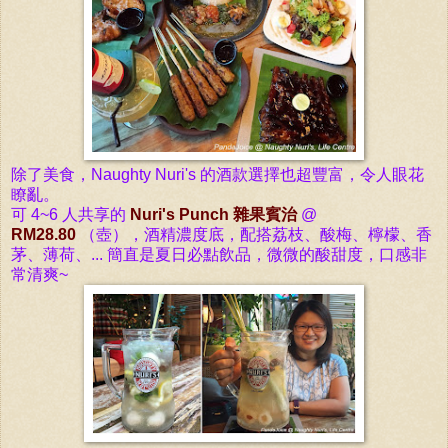
除了
美食，Naughty Nuri's 的
酒款選擇也超豐富
，令人眼花
瞭亂。
可 4~6 人共享的
Nuri's Punch 雜果賓治
@
RM28.80
（壺），
酒精濃度底，配搭荔枝、酸梅、檸檬、香
茅、薄荷、... 簡直是夏日必點飲品，微微的酸甜度，口感非
常清爽~