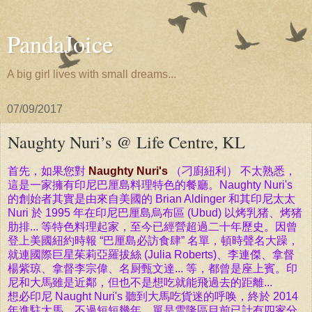
PandaJoice
A big girl lives with small dreams...
07/09/2017
Naughty Nuri’s @ Life Centre, KL
首先，如果您對
Naughty Nuri's
（刁廚紐利） 不太熟悉，
這是一家擁有印尼巴厘島
料理
特色的餐廳。Naughty Nuri's
的創始者其實是由來自美國的 Brian Aldinger 和其印尼太太
Nuri 於 1995 年在
印尼巴厘島烏布區 (Ubud) 以烤乳猪、烤猪
肋排... 等特色料理起家，至今已經營
超過二十年歷史。因曾
登上美國紐約時報 “巴厘島必訪食肆” 名單，頓時聲名大躁，
就連國際巨星茱莉亞羅拔絲 (Julia Roberts)、李連傑、拿督
楊紫琼、拿督李宗偉、名厨甄文達... 等，都曾是座上賓。印
尼和大馬雖是近鄰，但也不是想吃就能飛過去的
距離...
想必印尼 Naught Nuri's 聽到大馬吃貨迷的呼唤，終於 2014
年進駐大馬，不過短短幾年，單是雪隆區目前已計有四家分