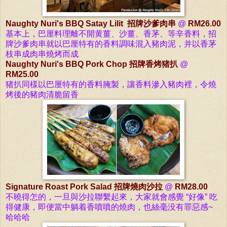
Naughty Nuri's BBQ Satay Lilit
招牌沙爹肉
串
@
RM26.00
基本上，巴厘料理離不開黄薑、沙薑、香茅、等辛香料，招
牌沙爹肉串就以
巴厘特有的香料調味混入豬肉泥，并以香茅
枝串成肉串燒烤而成
Naughty Nuri's BBQ Pork Chop 招牌香烤猪扒
@
RM25.00
猪扒同樣以
巴厘特有的香料腌製，讓香料滲入豬肉裡，令燒
烤後的豬肉清脆留香
Signature Roast Pork Salad 招牌燒
肉
沙拉
@
RM28.00
不曉得怎的，一旦與沙拉聯繫起來，
大家
就會感覺 “好像” 吃
得健康，
即便當中躺着
香噴噴的
燒肉，也絲毫
没有罪惡感~
哈哈哈