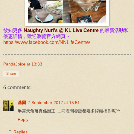
欲知更多
Naughty Nuri'
s @ KL Live Centre
的最新活動和
優惠詳情，歡迎瀏覽
官方網頁 ~
https://www.facebook.com/NNLifeCentre/
PandaJoice
at
13:33
Share
6 comments:
基爾
7 September 2017 at 15:51
半露天角落真係幾正.....同埋間餐廳都幾多綽頭搞作呢^^
Reply
Replies