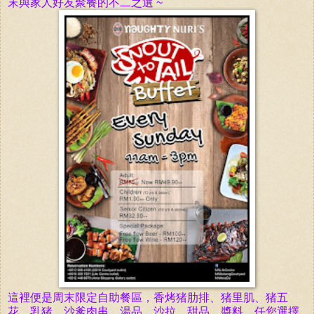
末與家人好友聚餐的不二之選 ~
這裡便是周末限定自助餐區，香烤猪肋排、猪里肌、猪五
花、乳猪、沙爹肉串、湯品、沙拉、甜品、醬料... 任您選擇