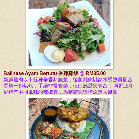
Balinese Ayam Bertutu
香辣雞飯
@
RM35.00
新鮮雞肉以十餘種辛香料腌製，後將雞肉以熱水燙熟再配合
香料一起烘烤，手續非常繁鎖，但口感層次豐富；
再配上印
尼特有不同風味的辣椒醬，為整體味覺增添迷人風韻