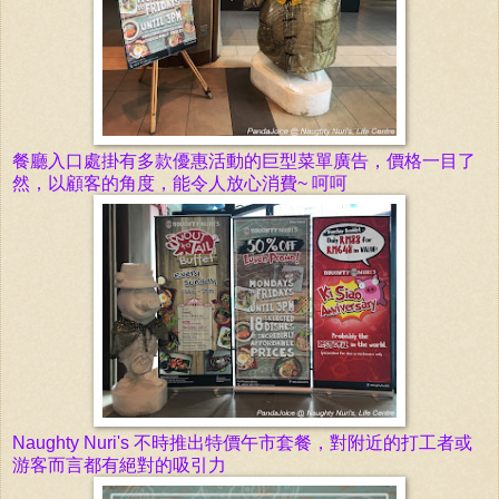
餐廳入口處掛
有多款優惠活動的巨型
菜單廣告
，價格
一目了
然，以顧客的角度，能令人放心消費~ 呵呵
Naughty Nuri's 不
時推出特價午市套餐，對附近的打工者或
游客而言都有絕對的吸引力