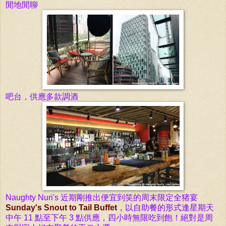
閒地閒聊
吧台，供應多款調酒
Naughty Nuri's 近期剛推出便宜到笑的周末限定全猪宴
Sunday's Snout to Tail Buffet
，
以自助餐的形式
逢星期天
中午 11 點至下午 3 點供應，四小時無限吃到飽！絕對是周