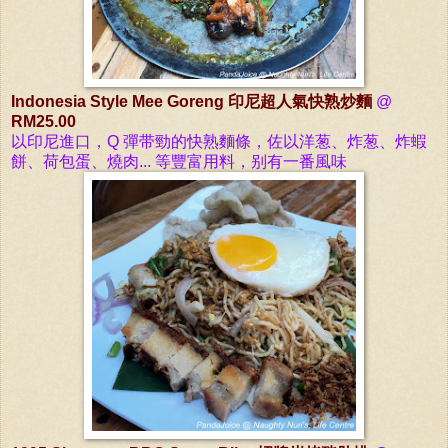
Indonesia Style Mee Goreng
印尼超人氣快熟炒麵
@
RM25.00
以印尼進口，Q 彈带勁的快熟麵條，佐以洋葱、炸
葱、
炸蝦
餅、荷包蛋、燒肉... 等豐富
用料
，别有一番風味