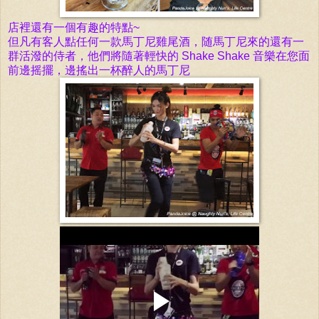
店裡還有一個有趣的特點~
但凡有客人點任何一款馬丁尼雞尾酒，随馬丁尼
來的還有一
群活潑的侍者，他們將隨著輕快的 Shake Shake 音
樂在您面
前邊摇擺，邊搖出一杯醉人的馬丁尼