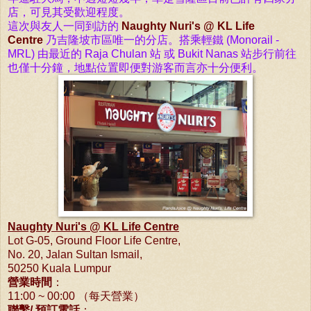
店，可見其受歡迎程度。
這次與友人一同到訪的
Naughty Nuri's @ KL Life
Centre
乃吉隆坡市區唯一的分店。搭乘輕鐵 (Monorail -
MRL) 由最近的 Raja Chulan 站 或 Bukit Nanas 站步行前往
也僅十分鐘，地點位置即便對游客而言亦十分便利。
Naughty Nuri's @ KL Life Centre
Lot G-05, Ground Floor Life Centre,
No. 20, Jalan Sultan Ismail,
50250 Kuala Lumpur
營業時間
：
11:00 ~ 00:00 （每天營業）
聯繫/ 預訂電話
：