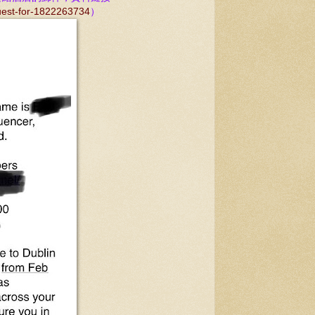
quest-for-1822263734
）