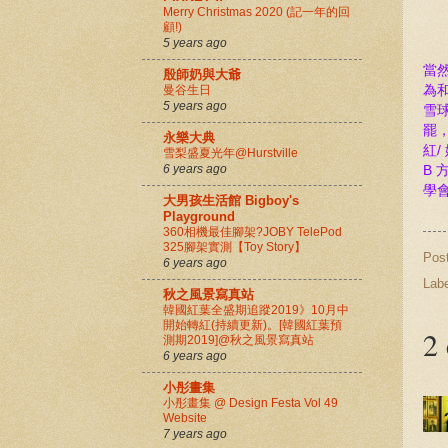
Merry Christmas 2020 (記一年的回
顧!)
5 years ago
當
殷師奶與大爺
曼谷生日
為
5 years ago
雪
罷
永樂大典
紅/
雪梨盛夏光年@Hurstville
6 years ago
B 
學
大男孩生活館 Bigboy's
Playground
360相機最佳腳架?JOBY TelePod
325腳架實測【Toy Story】
Pos
6 years ago
Lab
秋之風景寫真站
韓國紅葉全盛期追蹤2019》10月中
開始轉紅(持續更新)。[韓國紅葉預
2
測期2019]@秋之風景寫真站
6 years ago
小彤畫集
小彤畫集 @ Design Festa Vol 49
Website
7 years ago