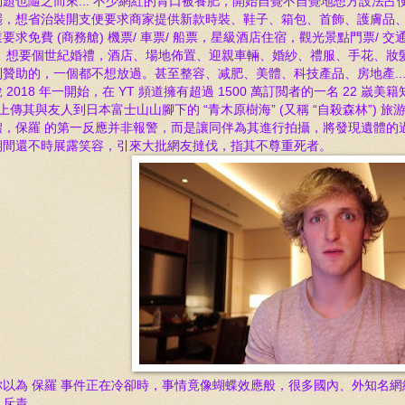
題也隨之而來...
不少
網紅
的胃口被養
肥，開始自覺不自覺地想方設法占
罷，想省治裝開支便要求
商家提供新款時裝、鞋子、箱包、首飾、護膚品、化妝
業
要求免費 (商務艙) 機票/ 車票/ 船票，星級酒店住宿，觀光景點門票/ 交通/
； 想要
個
世紀婚禮，酒店、場地佈置、迎親車輛、婚紗、禮服、手花、妝髮
到贊助的，一
個
都不想放過。
甚至整容、减肥、美體、科技產品、房地產..
 2018 年
一開始，在
YT 頻
道擁
有超過 1500 萬訂閲者的一名 22 嵗
上傳
其與友人到日本富士山山腳下的 “青木原樹海” (
又稱
“自殺森林”) 
體，保羅 的第一反應并非報警，而是讓同伴為其進行拍攝，將發現遺體的
期間還不時展露笑容，引來大批網友撻伐，指其不尊重死者。
你以為 保羅 事件正在冷卻時，事情竟像蝴蝶效應般，很多國內、外知名網
、斥責。