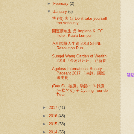
►
February
(2)
▼
January
(6)
博 (懵) 客 @ Don't take yourself
too seriously
開運撈魚生 @ Impiana KLCC
Hotel, Kuala Lumpur
永明閃耀人生跑 2018 SHiNE
Resolution Run
Sungei Wang Garden of Wealth
2018 「金河旺旺旺」 迎新春
Ageless International Beauty
Pageant 2017 「凍齡」國際
酒
選美賽
(Day 6)「破瘋」騎跡 ~ 叫我瘋
(一樣的女) 子 Cycling Tour de
Taiw...
►
2017
(41)
►
2016
(48)
►
2015
(58)
►
2014
(55)