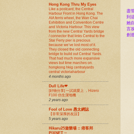
Hong Kong Thru My Eyes
Like a postcard; the Central
盡
Harbour Front in Hong Kong. The
到
AIA ferris wheel, the Wan Chai
Exhibition and Convention Centre
她
and Victoria Harbour. This view
言
from the new Central Yards bridge
創造
/ connector that links Central to the
Star Ferry pier is precious
because we’ve lost most of it.
They closed the old connecting
bridge to build out Central Yards.
That had much more expansive
views but time marches on.
hongkong hkig centralyards
central victoriaharbour
4 months ago
Dull Life❤
[好物分享] 一試就愛上 ，Hizero
F100 仿生潔地機
2 years ago
Fool of Love 愚太網誌
【非常深厚的友誼】
5 years ago
Hikaru25遊樂場 :: 痞客邦
PIXNET ::