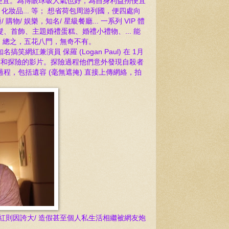
便宜。為博眼球吸人氣也好，為自身利益撈便宜
品... 等； 想省荷包
周游列國，便四處向
 購物/ 娱樂，知名/ 星級餐廳...
一系列 VIP
體
、首飾、主題婚禮蛋糕、婚禮小禮物、...
能
.
總
之
，五花八
門
，無奇不有。
美籍知名搞笑網紅兼演員
保羅 (Logan Pa
ul) 在 1月
旅游和探險的影片。
探險過程他們意外發現自殺者
過程，包括
遺
容 (毫無遮掩) 直接上傳網絡，拍
紅則因誇大/ 造假甚至個人私生活相繼被網友炮