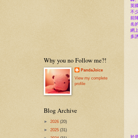
英國
不
前陣
名的
網上
多
Why you no Follow me?!
PandaJoice
View my complete
profile
Blog Archive
►
2026
(20)
►
2025
(31)
於