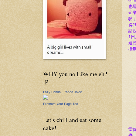
但問
也
企
驗
得
話說
1日
遺
攝
WHY you no Like me eh?
:P
Lazy Panda - Panda Joice
Promote Your Page Too
Let's chill and eat some
cake!
當
轟