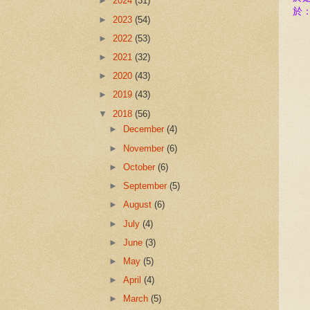
►
2024
(31)
於
►
2023
(54)
►
2022
(53)
►
2021
(32)
►
2020
(43)
►
2019
(43)
▼
2018
(56)
►
December
(4)
►
November
(6)
►
October
(6)
►
September
(5)
►
August
(6)
►
July
(4)
►
June
(3)
►
May
(5)
►
April
(4)
►
March
(5)