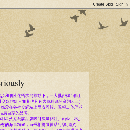
riously
進步和個性化需求的推
動下，一大批俗稱 “網紅”
、社交媒體紅人和其他具有大量粉絲的高調人士)
都愛在各社交網站上發表照片、視頻... 他們的
來推廣自家的品牌。
助明星效應為該品牌吸引流量關注。如今
，不少
擁有的海量粉
絲
，而
爭相提供贊助/ 活動邀約。