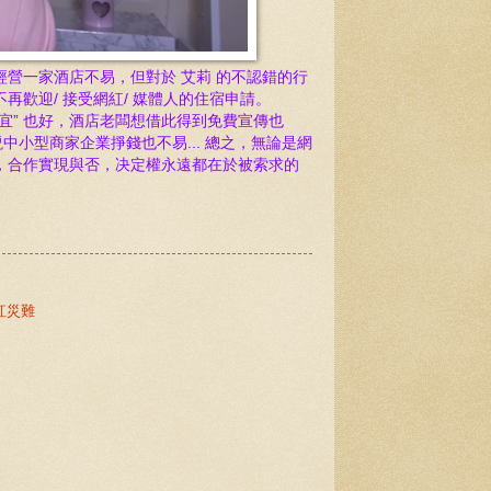
經營一家酒店不易，但
對於 艾莉 的不認錯的行
再歡迎/ 接受網紅/
媒體人
的住宿申請。
宜”
也好，酒店老闆想借此得到免費宣傳也
小型商家企業掙錢也不易... 總之，無論是網
，合作實現與否，决定權
永遠都在於被索求
的
網紅災難