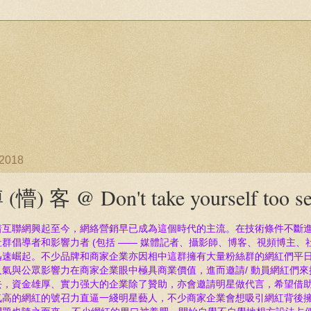
/2018
 (懵) 客 @ Don't take yourself too se
着互聯網興起至今
，網絡營銷
早已成為這個時代的主流。在技術條件不斷
社群倡導者和影響力者 (包括 —— 媒體記者、攝影師、博客、視頻博主
迅速崛起。不少品牌和商家企業亦因相中這群擁有大量粉絲群的網紅們
平日
人氣與公眾
影響力在商家企業眼中極具商業價值，進
而邀請/ 動員網紅們
去，資金雄厚、實力强大的企業除了贊助，亦會邀請明星做代言，希望借
氣高的網紅
的號召力直逼一綫明星藝人，不少商家企業會
想吸引
網紅
背後