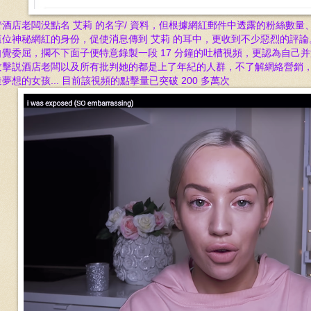
管酒店老闆没點名 艾莉 的名字/ 資料，但根據網紅郵件中透露的粉絲數量、
這位神秘網紅的身份，促使消息傳到 艾莉 的耳中，更
收到不少惡烈的評論
自覺委屈，擱不下面子便
特意錄製一段 17 分鐘的吐槽
視頻，
更認為自己并
攻擊説
酒店老闆以及所有批判她的都是上了年紀的人群，不了解網絡
營銷
夢想的女孩...
目前該視頻的點擊量已突破 200 多萬次