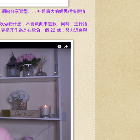
網站分享類型、... 神通廣大的網民很快便猜
。
没做錯什麽，不會就此事道歉。同時，進行語
，更指其
作為是在欺負一個 22 歲，努力追逐與