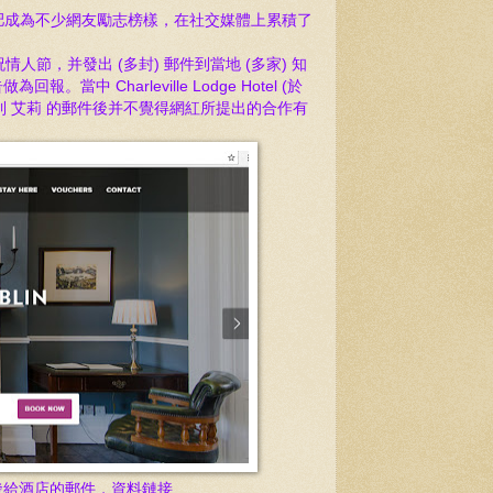
成功减肥成為不少網友
勵志榜樣，在社交媒體上累積了
.
慶祝情人節，并發出 (多封) 郵件到當地 (多家) 知
harleville Lodge Hotel (於
) 收到 艾莉 的郵件後并不覺得網紅所提出的合作有
發給酒店的郵件，資料鏈接