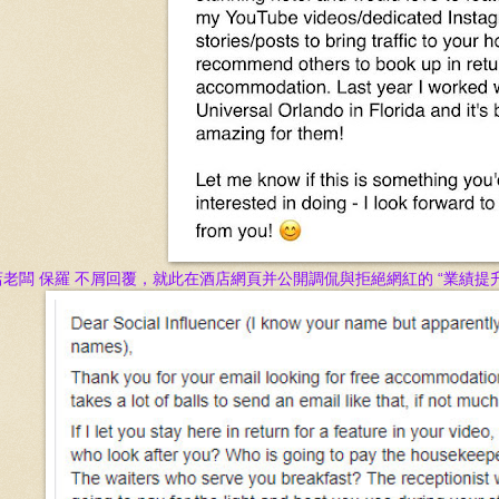
店老闆 保羅 不屑回覆，就此在
酒店網頁
并公開調侃與拒
絕
網紅的 “業績提