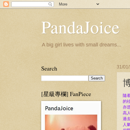
PandaJoice
A big girl lives with small dreams...
Search
31/01
博
[星級專欄] FanPiece
隨
的
亦
高
過
人