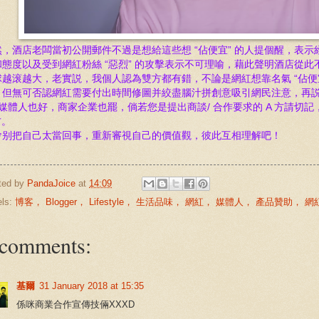
然，酒店老闆當初公開郵件不過是想給這些
想 “佔便宜”
的人提個醒，表示
和態度以及受到網紅
粉絲 “惡烈” 的
攻擊
表示不可理喻，藉此聲明酒店從此不
球越滚越大，
老實説，
我個人認為雙方都有錯，不論是網紅
想靠名氣
“佔便
，但無可否認
網紅
需要付出時間修圖并
絞盡腦汁拼創意吸引網民注意，再説中
媒體人也好，
商家企業也罷，倘若您是
提出商談/ 合作要求
的
A 方請切記
方
。
會别把自己太當回事，
重新審視自己的價值觀，彼此互相理解吧！
ted by
PandaJoice
at
14:09
els:
博客， Blogger， Lifestyle， 生活品味， 網紅， 媒體人， 產品贊助， 
 comments:
基爾
31 January 2018 at 15:35
係咪商業合作宣傳技倆XXXD