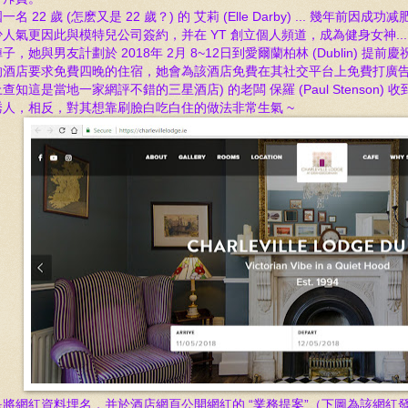
一名 22 歲
(怎麽又是 22 歲？)
的 艾莉 (Elle Darby) ... 幾年前因
少人氣更因此與模特兒公司簽約，并在 YT 創立個人
頻
道，成為健身女神..
子，她與男友計劃於 2018年 2月 8~12日到愛爾蘭柏林 (Dublin) 提前
酒店要求免費四晚的住宿，她會為該酒店免費在其社交平台上免費打廣告做為回報。當中 C
查知這是當地一家網評不錯的三星酒店) 的老闆 保羅 (Paul Stenson
誘人，相反，對其想靠刷臉白吃白住的做法非常生氣 ~
是將網紅資料埋名，并於酒店網頁公開網紅的 “業務提案”（
下圖為該網紅