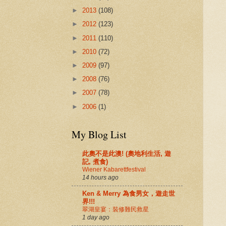
►
2013
(108)
►
2012
(123)
►
2011
(110)
►
2010
(72)
►
2009
(97)
►
2008
(76)
►
2007
(78)
►
2006
(1)
My Blog List
此奧不是此澳! (奧地利生活, 遊
記, 煮食)
Wiener Kabarettfestival
14 hours ago
Ken & Merry 為食男女，遊走世
界!!!
翠湖皇宴：裝修難民救星
1 day ago