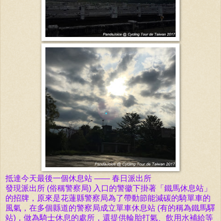
抵達今天最後一個休息站 —— 春日派出所
發現派出所 (俗稱
警察局)
入口的警徽下掛著「鐵馬休息站」
的招牌，
原來是花蓮縣警察局為了帶動節能減碳的騎單車的
風氣，在多個縣道的
警察局
成立單車休息站 (有的稱為鐵馬驛
站)，做為騎士休息的處所，還提供輪胎打氣、飲用水補給等