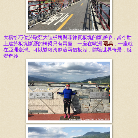
大橋恰巧位於
歐亞大陸板塊與菲律賓板塊的斷層帶，當今世
上建於
板塊斷層的橋梁
只有兩座，一座在歐洲
瑞典
，一座就
在亞洲臺灣。可以雙腳跨越這兩個板
塊，體驗世界奇景，感
覺奇妙