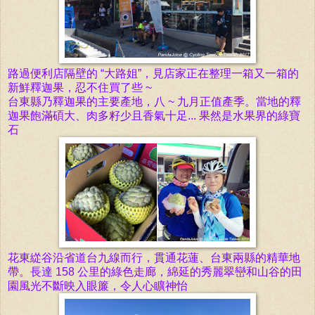
路過便利店隔
壁的 “大路姐”，見店家正在整理一箱又一箱的
新鮮
釋迦果，忍不住買了些 ~
台東
縣乃釋迦果的主要產地，八 ~ 九月正值產
季。當地的
釋
迦果飽滿碩大、肉多籽少且香氣十足... 果然是
水果界的綠寶
石
花東緃谷沿省道台九線而行，貫通花蓮、台東兩縣的
精華
地
帶。長達 158 公里的綠色
走廊，綿延的秀麗翠巒和山谷的田
園風光不斷映入眼簾，令人心矌神怡