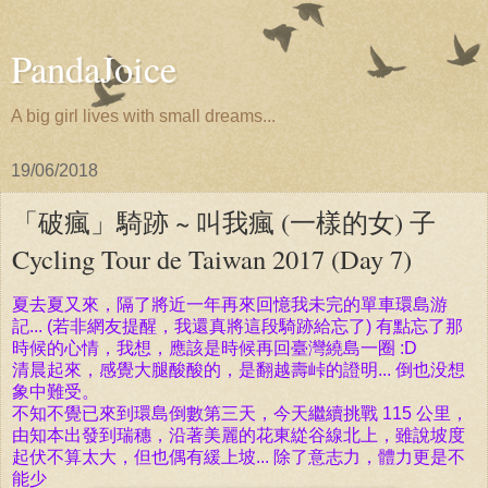
PandaJoice
A big girl lives with small dreams...
19/06/2018
「破瘋」騎跡 ~ 叫我瘋 (一樣的女) 子
Cycling Tour de Taiwan 2017 (Day 7)
夏去夏又來，隔了將近一年再來回憶我未完的單車環島游
記... (若非網友提醒，我還真將這段騎跡給忘了)
有點忘了那
時候的心情，我想，應該是時候再回臺灣繞島一
圈 :D
清晨起來，感覺大腿酸酸的，是翻越
壽
峠
的證明... 倒也没想
象中難受。
不知不覺已來到環島倒數第三天，
今天繼續
挑戰 115 公
里，
由知本出發到瑞穗，沿著美麗的花東緃谷線北上，雖說坡度
起伏不算太大，但也偶有緩上坡... 除了
意志力，
體
力更是不
能少