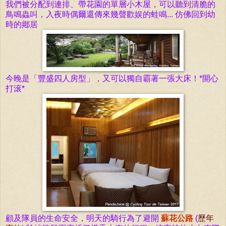
我們被分配到連排、帶花園的單層小木屋，可以聽到清脆的
鳥鳴蟲叫，入夜時偶爾還傳來幾聲歡娱的蛙鳴... 仿佛回到幼
時的鄕居
今晚是
「
豐盛四人房型
」，又可以獨自霸著一張大床！*開心
打滚*
顧及隊員的生命安全，明天的騎行為了避開
蘇花公路
(
歷年