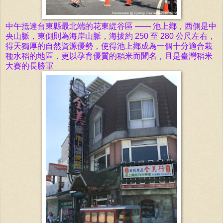
中
午抵達台東縣最北端的
花東緃谷區
—— 池上鄕，西側是中
央山脈，東
側則
為海岸山脈，海拔約 250 至 280 公尺左右，
得天獨厚的
自然資源優勢，
使得
池上
鄕
成為一個十分適合栽
種水稻的地區，更以孕育優質的稻米而聞名，且是臺灣稻米
大賽的長勝軍