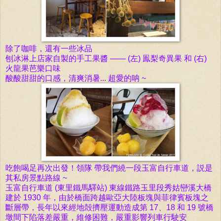
除了咖啡，還有一些冰品
刨冰淋上店家自製的手工果醬 —— (左) 鳯梨奇異果 和 (右)
火龍果芭樂口味
酸酸甜甜的口感，清爽消暑... 超愛的呐 ~
吃飽喝足再次出發！領隊
帶我們繞一段
玉富自行車道，説是
其私房景點路線 ~
玉富自行車道 (東里鐵馬驛站) 東線鐵路玉里段秀姑巒溪大橋
建於 1930 年，由於橋面跨越歐亞大陸板塊與菲律賓板塊之
斷層帶，長年以來經地殻擠壓運動造成第 17、18 和 19 號橋
墩間下陷落差嚴重，維修困難，
嚴重影響列車行駛安