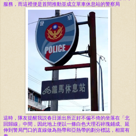
服務，而這裡便是首間推動並成立單車休息站的
警察局
這時，隊友提醒我説
春日派出所正好不偏不倚的坐落在
「
北
回歸線
」中間，因此
地上便以一條白色大理石碎塊鋪成、延
伸到警局門口的直線做為
熱帶和亞熱帶
的劃分
標誌，相當有