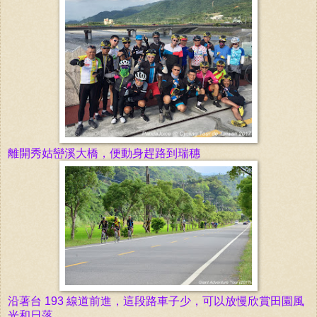
離開
秀姑巒溪大橋
，便動身趕路到瑞穗
沿著台 193 線道前進
，這段路車子少，可以放慢欣賞田園風
光和日落