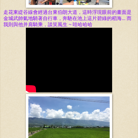
走花東緃谷線會經過台東伯朗大道，這時浮現眼前的畫面是
金城武帥氣地騎著自行車，奔馳在池上這片碧綠的稻海... 而
我則與他并肩
騎乘，談笑風生 ~ 哇哈哈哈