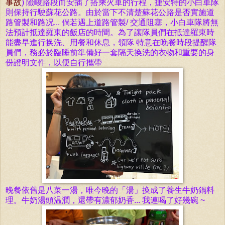
事故
) 險峻路段而安插了搭乘火車的行程，捷安特的小白
車
隊
則
保持行駛
蘇花公路。由於
當
下不清楚
蘇花公路是否實
施道
路管製和
路况...
倘若遇上
道路管製
/ 交通阻塞，小白
車
隊將無
法預計抵
達羅東
的
飯
店的
時
間
。
為
了讓
隊員們在
抵
達羅東
時
能盡早
進
行换洗、用餐和休息，
領隊 特意在晚餐時段提醒隊
員們，務必於臨睡前準備好
一套隔天换洗的衣物和
重要的身
份
證
明文件，以便自行攜帶
晚餐依舊是八菜一湯，唯今晚的
「
湯」换成了養生牛奶鍋料
理。牛奶湯頭温潤，還帶有濃郁奶香... 我連喝了好幾碗 ~