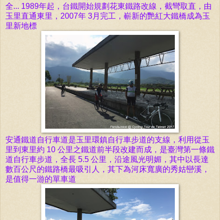
全...
1989年起，台鐵開始規劃花東鐵路改線，截彎取直，由
玉里直通東里，2007年 3月完工，嶄新的艷紅大鐵橋成為玉
里新地標
安通鐵道自行車道是玉里環鎮自行車步道的支線，利用從玉
里到東里約 10 公里之鐵道前半段改建而成，是臺灣第一條鐵
道自行車步道，全長 5.5 公里，沿途風光明媚，其中以長達
數百公尺的鐵路橋最吸引人，其下為河床寬廣的秀姑巒溪，
是值得一游的單車道