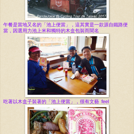
午餐是當地又名的
「
池上便當
」，這其實是一款源自鐵路便
當，因選用力池上米和獨特的木盒包裝而
聞名
吃著以木盒子裝著的
「
池上便當
」
，很有文藝 feel