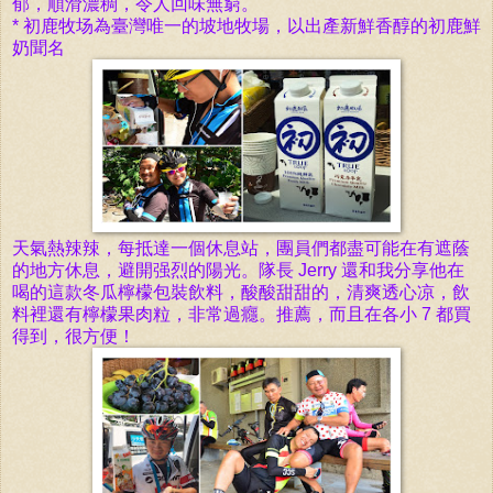
郁，順滑濃稠，令人回味無窮。
*
初鹿牧场為臺灣唯一的坡地牧場，以出產新鮮香醇的
初鹿鮮
奶聞名
天氣熱辣辣，每抵達一個休息站，團員們都盡可能在有遮蔭
的地方休息，避開强烈的陽光。隊長
Jerry 還
和我分享他在
喝的這款冬瓜檸檬包裝飲料，
酸
酸甜甜的，清爽透心凉，飲
料裡還有檸檬果肉粒，非常過癮。
推薦，而且在各小 7 都買
得到，很方便！