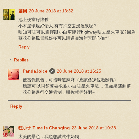
基爾
20 June 2018 at 13:32
池上便當好懷舊....
小木屋環境好怡人,有冇抽空去浸溫泉呢?
唔知可唔可以選擇跟小白車隊行highway唔去坐火車呢?因為
蘇花公路風景靚好多可以順道賞海岸景開心啲^^
Reply
Replies
PandaJoice
20 June 2018 at 16:25
便當係懷舊，可惜味道麻麻（應該係凍佐嘅關係）
應該可以同領隊要求跟小白唔坐火車嘅... 但如果遇到蘇
花公路進行交通管制，咁你就等好耐~
Reply
狂小子 Time Is Changing
23 June 2018 at 10:38
太美的景色，我也想試試牛奶鍋。