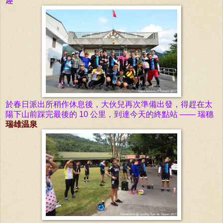
趣
於
春日派出所稍作休息後，大伙兒再次準備出發，得
趕在太
陽
下山前踩完最後的
10 公
里，到達今天的終點站 —— 瑞穗
瑞雄
温泉