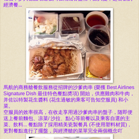
經濟餐...
馬航
的商務艙餐飲服務從招牌的沙爹肉串 (榮獲 Best Airlines
Signature Dish 最佳特色餐點奬項) 開始
，供應雞肉和牛肉，
并佐以特製花生
醬料 (花生過敏的乘客可告知空服員) 和小
菜。
空服員的效率很高，在收走享用過沙爹肉串的盤子，随即便
送上餐前麵包、凉菜/ 沙拉、點心等前餐以及乘客自選的主
菜、飲料... 餐點除了採用精美瓷製餐具 (不使用塑料材質)，
更對餐點進行了擺盤，與經濟艙的菜單完全兩個概念吖