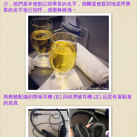
少，他們基本會默記得乘客的名字，偶爾還會親切地直呼乘
客的名字進行招呼，感覺棒棒滴 ~
商務艙配備的降
噪耳機 (右) 與經濟艙耳機 (左) 品
質有著顯著
的差異