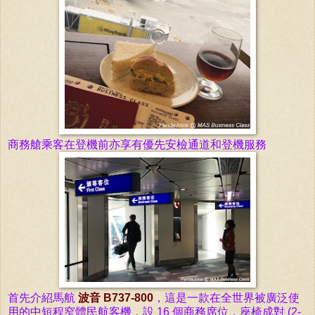
商務艙乘客在登機前亦享有優先安檢通道和登機服務
首先介紹馬航
波音 B737-800
，這是一款在全世界被廣泛使
用的中短程窄體民航客機，設 16 個商務席位，座椅成對 (2-