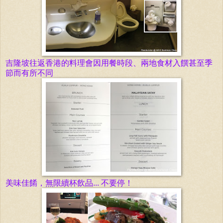
吉隆坡往返香港的料理會因用餐時段、兩地食材入饌
甚至季
節
而有所不同
美味佳餚，
無限續杯飲品... 不要停！