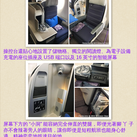
操控台還貼心地設置了儲物格、獨立的閱讀燈、
為電子設備
充電的座位插座及 USB 端口
以
及 16 英寸的
智能
屏幕
屏幕下方的 “小洞” 能容納完全
伸直
的雙腿，即便光著腳 丫 子
亦不會辣
著旁人的
眼睛，讓你即使是短程航班也能身心舒
適、精神奕奕地抵達目的地