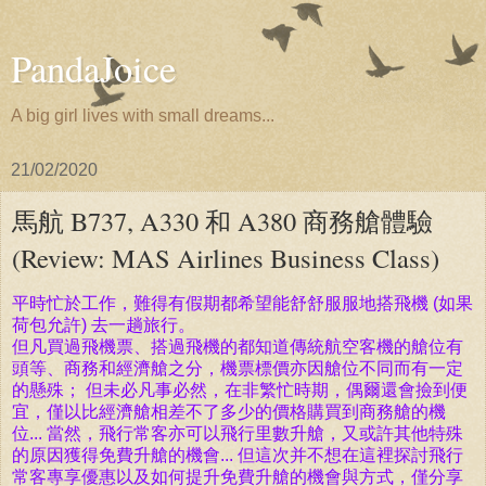
PandaJoice
A big girl lives with small dreams...
21/02/2020
馬航 B737, A330 和 A380 商務艙體驗
(Review: MAS Airlines Business Class)
平時忙於工作，難得有假期
都希望能舒舒服服
地搭飛機 (如果
荷包允許) 去一趟旅行
。
但凡買過飛機票、搭過飛機的都知道傳統航空客機的艙位有
頭等、商務和經濟艙之分，機票標價亦因艙位不同而有一定
的懸殊； 但未必凡事必然，在非繁忙時期，偶爾還會撿到便
宜，僅以比經濟艙相差不了多少的價格購買到商務艙的機
位... 當然，飛行常客亦可以飛行里數升艙，又或許其他
特殊
的原因獲得免費升艙的機會... 但這次并不想在這裡探討
飛行
常客專享優惠以及
如何提升免費升艙的機會與方式，僅分享