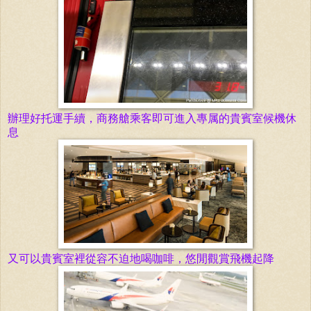
辦理好托運手續，商務艙乘客即可進入專属的貴賓室候機休
息
又可以
貴賓室裡從容不迫地喝咖啡，
悠閒
觀賞飛機起降