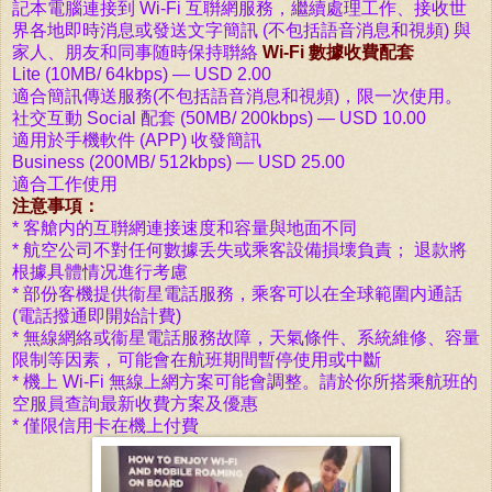
記本電腦連接到 Wi-Fi 互聨網服務，繼續處理工作、接收世
界各地即時消息或發送文字簡訊 (不包括語音消息和視頻) 與
家人、朋友和同事随時保持聨絡
Wi-Fi 數據收費配套
Lite (10MB/ 64kbps) — USD 2.00
適合簡訊傳送服務
(不包括語音消息和視頻)
，限一次使用。
社交互動 Social 配套 (50MB/ 200kbps) — USD 10.00
適用於
手機軟件 (APP) 收發
簡訊
Business (200MB/ 512kbps) — USD 25.00
適合工作使用
注意事項：
* 客艙内的互聨網連接速度和容量與地面不同
*
航空公司不對任何數據丢失或乘客設備損壊負責； 退款將
根據具體情况進行考慮
* 部份客機提供衞星電話服務，乘客可以在全球範圍内通話
(電話撥通即開始計費)
* 無線網絡或衞星電話服務故障，天氣條件、系統維修、容量
限制等因素，可能會在航班期間暫停使用或中斷
* 機上 Wi-Fi 無線上網方案可能會調整。請於你所搭乘航班的
空服員查詢最新收費方案及優惠
* 僅限信用卡在機上付費