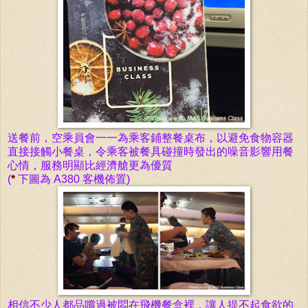
送餐前，空乘員會一一為乘客鋪整餐桌布，以避免食物容器
直接接觸小餐桌，令乘客被餐具碰撞時發出的噪音影響用餐
心情，服務明顯比經濟艙更為優質
(
*
下圖為 A380 客機佈置)
相信不少人都品嚐過被悶在飛機餐盒裡，讓人提不起食欲的