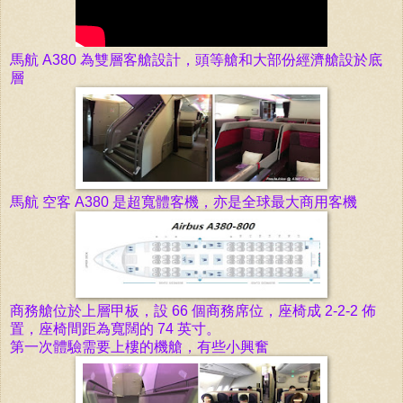
馬航 A380 為
雙層客艙設計，頭等艙和大部份經濟艙設於底
層
馬航 空客
A380 是超寬體客機，亦是全球最大商用客機
商務艙位於上層甲板，
設 66 個商務席位，座椅成 2-2-2
佈
置，
座椅間距為寬闊的 74 英寸。
第一次體驗需要上樓的機艙
，有些小興奮