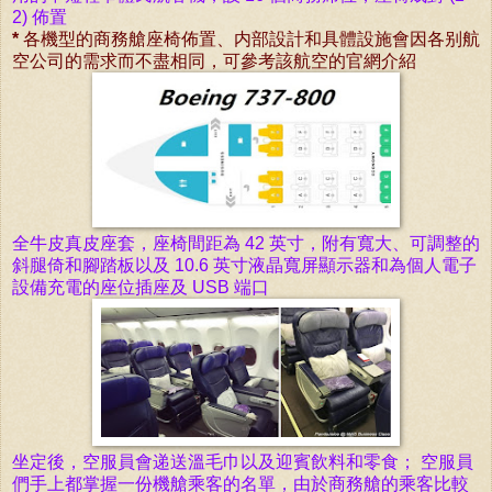
2) 佈置
*
各機型的商務艙座椅佈置、内部設計和具體設施會因各别航
空公司的需求而不盡相同，可參考該航空的官網介紹
全牛皮真皮座套，座椅間
距為 42 英寸，
附有寬大、可調整的
斜
腿
倚和腳踏板以
及 10.6 英寸
液晶寬屏
顯示器和為個人電子
設備充電的座位插座及 USB 端口
坐定後，空服員會递送溫毛巾以及迎賓飲料和零食； 空服員
們手上都掌握一份機艙乘客的名單，由於商務艙的乘客比較