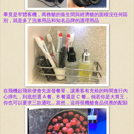
畢竟是窄體客機，商務艙的衞生間與經濟艙的面積没任何區
别，就是多了洗漱用品和知名品牌的護理用品
在飛機起飛前便會先派發餐單，讓乘客有充裕的時間進行內
心掙扎，到底想
選 A 餐、B 餐還是 C 餐... 倘若你是大胃王
，
你也可以要求三款通吃... 當然，這得視機艙食品供應的配額