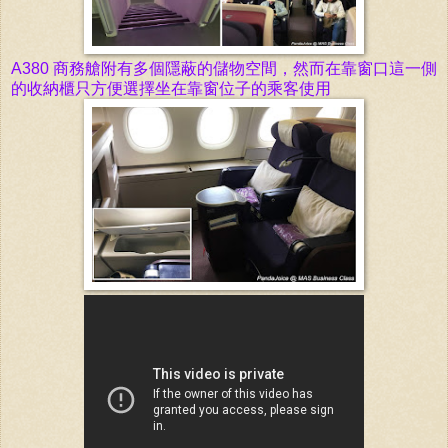
A380 商
務艙附有多個隱蔽的儲物空間，然而在靠窗口
這
一側
的
收納櫃
只方便選擇坐在靠窗位子的乘客使用