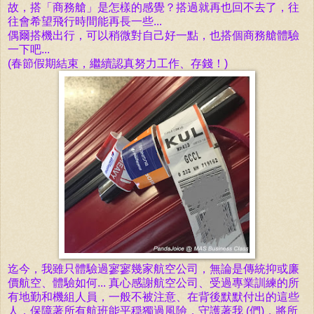
故，搭「
商務艙
」是怎樣的感覺？搭過就再也回不去了，
往
往會希望飛行時間能再長一些...
偶爾搭機出行，可以稍微對自己好一點，也搭個商務艙
體驗
一下吧...
(春節假期結束，繼續認真努力工作、存錢！)
迄今，我雖只體驗過寥寥幾家航空公司，無論是傳統抑或廉
價航空、體驗如何... 真心感謝航空公司、
受過專業訓練的
所
有
地勤和機組人員，一般不被注意、在背後默默付出的這些
人，保障著所有航班能平穏獨過風險，守護著我 (們)，將所