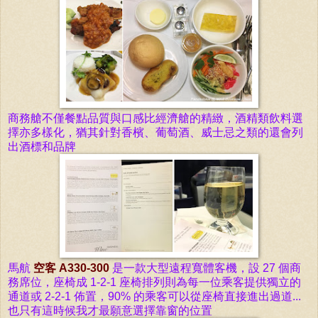
商務艙不僅餐點品質與口感比經濟艙的精緻，酒精類飲料選
擇亦多樣化，猶其針對香檳、葡萄酒、威士忌之類的還會列
出酒標和品牌
馬
航
空客 A330-300
是一款大型
遠程
寬體客機，
設 27 個商
務席位，座椅成 1-2-1
座椅排列則為每一位乘客提供獨立的
通道
或 2-2-1 佈置，90% 的乘客可以從座椅
直接
進出過道...
也只有這時候我才最願意選擇靠窗的位置