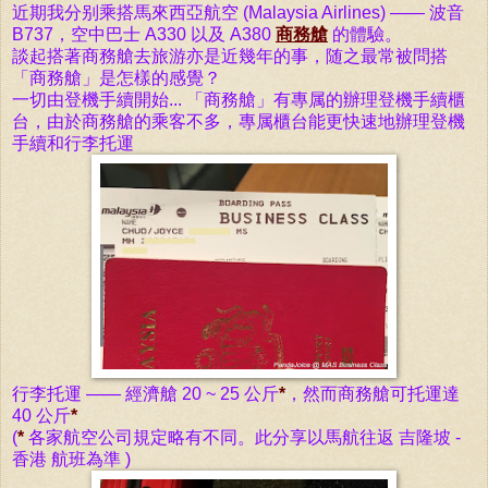
近期我分别乘搭馬來西亞航空 (Malaysia Airlines) —— 波音
B737，空中巴士 A330 以及 A380
商務艙
的體驗。
談起搭著商務艙去旅游亦是近幾年的事，随之最常被問搭
「
商務艙
」是怎樣的感覺？
一切由登機手續開始...
「
商務艙
」有專属的辦理
登機手續
櫃
台，由於商務艙的乘客不多，專属櫃台能更快速地辦理登機
手續和行李托運
行李托運 —— 經濟艙 20 ~ 25 公斤
*
，然而商務艙可托運達
40 公斤
*
(
*
各家航空公司規定略有不同。此分享以馬航往返 吉隆坡 -
香港 航班為準 )