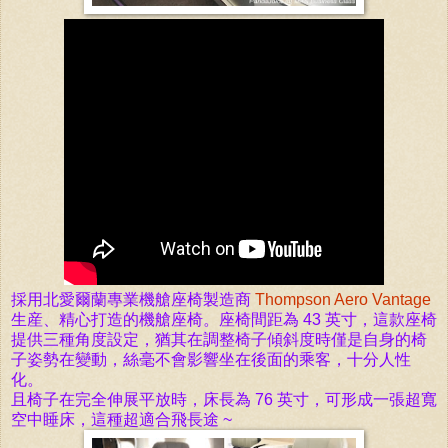
採用北愛爾蘭專業機艙座椅製造商
Thompson Aero Vantage
生産、精心打造的機艙座椅。座椅間距為 43 英寸，這款座椅
提供三種角度設定，猶其在調整椅子傾斜度時僅是自身的椅
子姿勢在變動，絲毫不會影響坐在後面的乘客，十分人性
化。
且椅子在完全伸展平放時，
床長為 76 英寸
，可形成一張超寬
空中睡床，這種超適合飛長途 ~