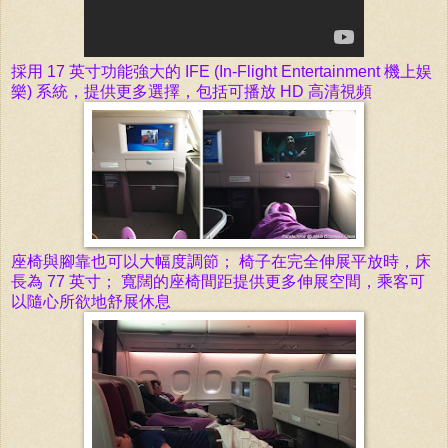
採用 17 英寸功能強大的 IFE (In-Flight Entertainment 機上娱
樂) 系統，提供更多選擇，包括可播放 HD 高清視頻
座椅與腳靠
也可以大幅度
調節；
椅子在完全伸展平放時，
床
長為 77 英寸
；
寬闊的
座椅間距
提供更多伸展空間，
乘客可
以隨心所欲地舒展休息