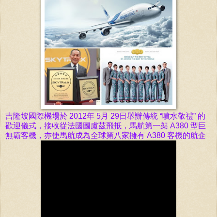
吉隆坡國際機場於 2012年 5月 29日舉辦傳統 “噴水敬禮” 的
歡迎儀式，接收從法國圖盧茲飛抵，馬航第一架 A380 型巨
無霸客機，亦使馬航成為全球第八家擁有 A380 客機的航企