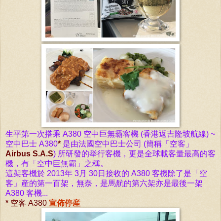
生平第一次
搭乘 A380 空中巨無霸客機 (香港返吉隆坡航線) ~
空中巴士 A380
*
是
由法國空中巴士公司
(簡稱
「
空客
」
Airbus S.A.S
)
所研發的举行客機，更是全球載客量最高的客
機，有
「
空中巨無霸
」
之稱。
這架客機於 2013年 3月 30日接收的 A380 客機除了
是
「
空
客
」
産的第一百架，無奈，
是馬航的第六架亦是最後一架
A380
客機
...
*
空客 A380
宣佈停産