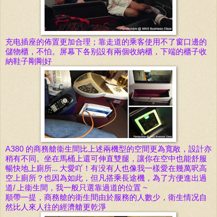
充电插座的佈置更加合理；靠走道的乘客使用不了窗口邊的
儲物櫃，不怕。屏
幕下各别設有兩個收納櫃，下端的櫃子收
納鞋子剛剛好
A380 的商
務艙衞生間比上述兩機型的空間更為寬
敞，設計亦
稍有不同。坐在馬桶上還可伸直雙腿，讓你在空中
也能舒服
暢快地
上廁所... 大愛吖！有没有人也像我一樣愛在幾萬呎高
空上
廁所？也因為如此，但凡搭乘長途機，為了方便進出過
道/ 上衞生間，我一般只選靠過道的位置 ~
順帶一提，商務艙的衛生間由於服務的人數少，
衛生情况
自
然
比人來人往的經濟艙更
乾淨