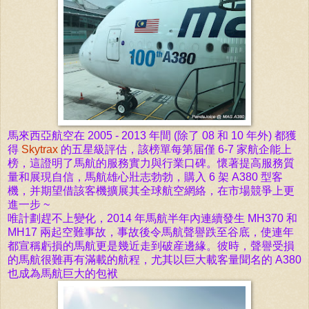
馬
來西亞航空在 2005 - 2013 年間 (除了 08 和 10 年外) 都獲
得
Skytrax
的五星級評估，該榜單每第届僅 6-7 家航企能上
榜，這證明了馬航的服務
實力
與行業
口碑。懷著提高服務質
量和展現自信，馬航雄心壯志勃勃，購入 6 架
A380 型客
機，并期望借該客機擴展其全球航空網絡，在市場競爭上更
進一步 ~
唯計劃趕不上變化，2014 年馬航半年內連續發生 MH370 和
MH17 兩起空難事故，事故後令馬航聲譽跌至谷底
，使連年
都宣稱虧損的馬航更是幾近走到破産邊緣
。彼時，聲譽受損
的馬航很難再有滿載的航程，尤其以巨大載客量聞名的 A380
也成為馬航巨大的包袱