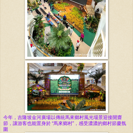
今年，吉隆坡金河廣場以傳統馬來鄉村風光場景迎接開齋
節，讓游客也能置身於 “馬來鄉村”，感受濃濃的鄉村節慶氛
圍