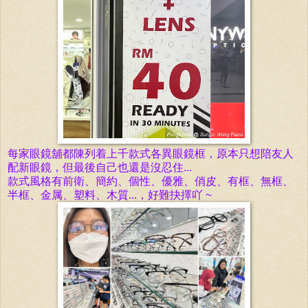
每家眼鏡舖都陳列着上千款式各異眼鏡框，原本只想陪友人
配新眼鏡，但最後自己也還是沒忍住...
款式風格有前衛、簡約、個性、優雅、俏皮、有框、無框、
半框、金属、塑料、木質...，好難抉擇吖 ~