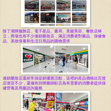
除了潮牌服飾店、電子産品、書局、美髮美容、餐飲店林
立，商場也有不少連鎖
藥妝
店，滿足消費者對藥品、保健食
品、美妝保養和生活日用品的購物需求
連鎖
藥妝
店還經常搞促銷優惠活動，這裡的産品價格比百貨
店便宜不少，還備有持牌藥師
駐店
為有需要的消費者提供保
健營養及用藥諮詢服務