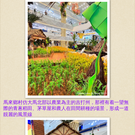
馬來鄉村仿大馬北部以農業為主的吉打州，那裡有着一望無
際的青蔥稻田、茅草屋和農人在田間耕種的場景，形成一道
靚麗的風景線