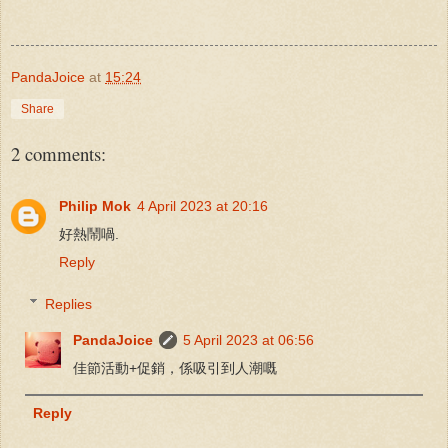
PandaJoice
at
15:24
Share
2 comments:
Philip Mok
4 April 2023 at 20:16
好熱鬧喎.
Reply
Replies
PandaJoice
5 April 2023 at 06:56
佳節活動+促銷，係吸引到人潮嘅
Reply