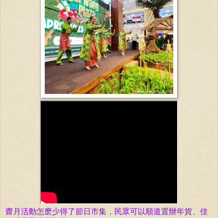
齋月活動怎麽少得了節日市集，民眾可以順道置辦年貨、佳