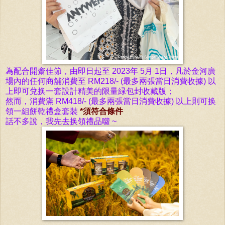
為配合開齋佳節，由即日起至 2023年 5月 1日，凡於金河廣
場內的任何商舖消費至 RM218/- (最多兩張當日消費收據) 以
上即可兌换一套設計精美的限量緑包封收藏版；
然而，消費滿 RM418/-
(最多兩張當日消費收據) 以上則可换
領一組餅乾禮盒套裝
*須符合條件
話不多說，我先去换領禮品囖 ~