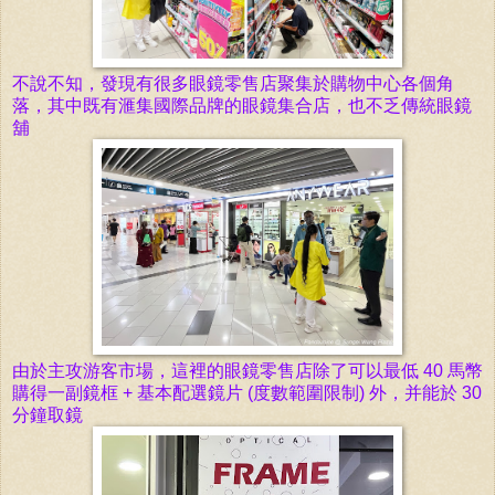
不說不知，發現有很多眼鏡零售店聚集於購物中心各個角
落，其中既有滙集國際品牌的眼鏡集合店，也不乏傳統眼鏡
舖
由於主攻游客市場，這裡的眼鏡零售店除了可以最低 40 馬幣
購得一副鏡框 + 基本配選鏡片 (度數範圍限制) 外，并能於 30
分鐘取鏡