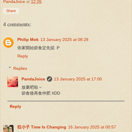
PandaJoice
at
12:26
Share
4 comments:
Philip Mok
13 January 2025 at 08:28
依家開始節食定先掂 :P
Reply
Replies
PandaJoice
13 January 2025 at 17:00
放棄吧啦 ~
節食後再食仲肥 XDD
Reply
狂小子 Time Is Changing
16 January 2025 at 00:57