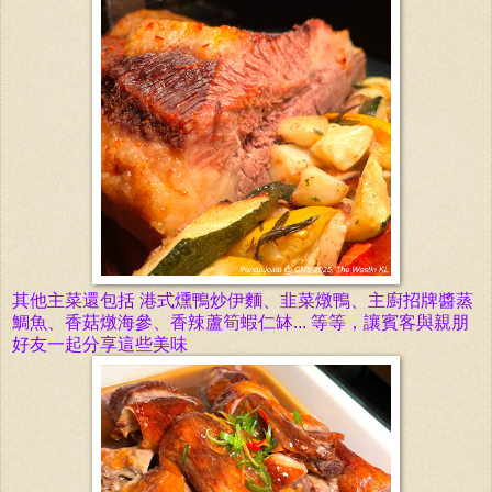
其他主菜還包括 港式燻鴨炒伊麵、韭菜燉鴨、主廚招牌醬蒸
鯛魚、香菇燉海參、香辣蘆筍蝦仁缽... 等等，讓賓客與親朋
好友一起分享這些美味