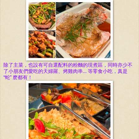
除了主菜，也設有可自選配料的粉麵的現煮區，同時亦少不
了小朋友們愛吃的天婦羅、烤雞肉串... 等零食小吃，真是
“蛇” 麽都有！