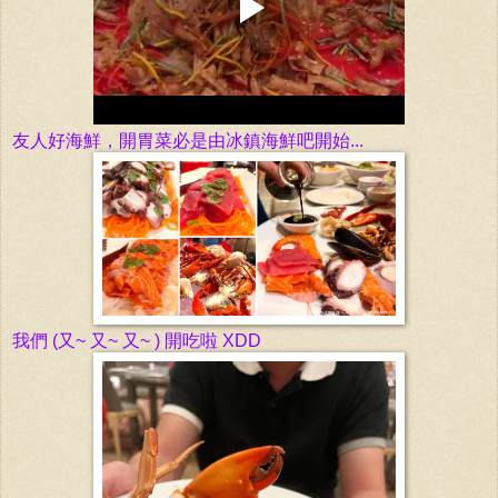
友人好海鮮，開胃菜必是由冰鎮海鮮吧開始...
我們 (又~ 又~ 又~ ) 開吃啦 XDD