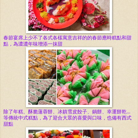
春節宴席上少不了各式各樣
寓意吉祥的的春節應時
糕點和甜
點，為濃濃年味增添一抹甜
除了年糕、酥脆蓮蓉餅、冰鎮雪皮餃子、鍋餅、幸運餅乾...
等傳統中式糕點，為了迎合大眾的喜愛與口味，也備有西式
甜點