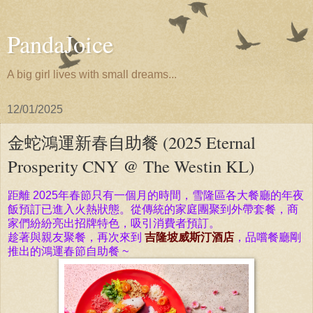
PandaJoice
A big girl lives with small dreams...
12/01/2025
金蛇鴻運新春自助餐 (2025 Eternal
Prosperity CNY @ The Westin KL)
距離 2025年春節只有一個月的時間，雪隆區各大餐廳的年夜
飯預訂已進入火熱狀態。從傳統的家庭團聚到外帶套餐，商
家們紛紛亮出招牌特色，吸引消費者預訂。
趁著與親友聚餐，再次來到
吉隆坡威斯汀酒店
，品嚐餐廳剛
推出的鴻運春節自助餐 ~