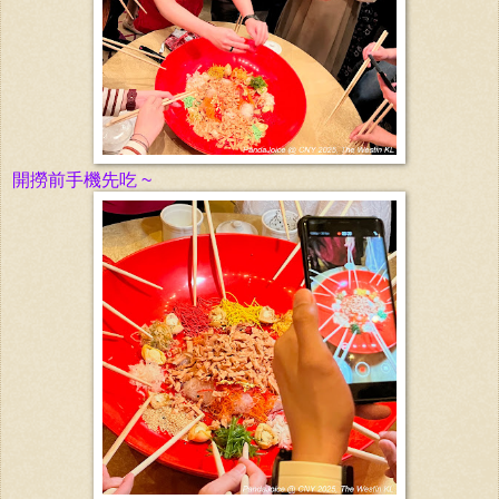
開撈前手機先吃 ~