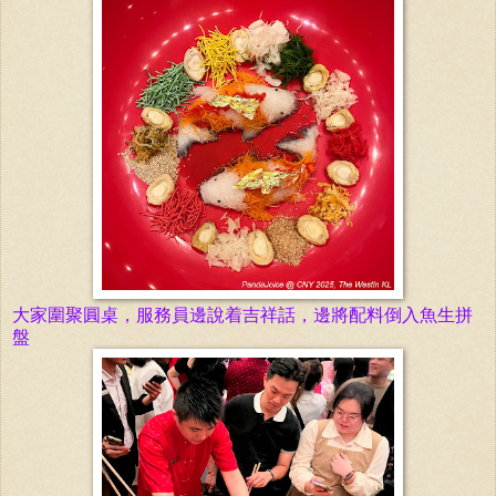
大家圍聚圓桌，服務員邊說着吉祥話，邊將配料倒入魚生拼
盤