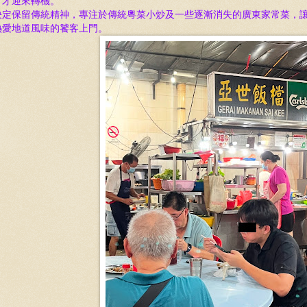
，才迎來轉機。
決定保留傳統精神，專注於傳統粵菜小炒及一些逐漸消失的廣東家常菜，
熱愛地道風味的饕客上門。