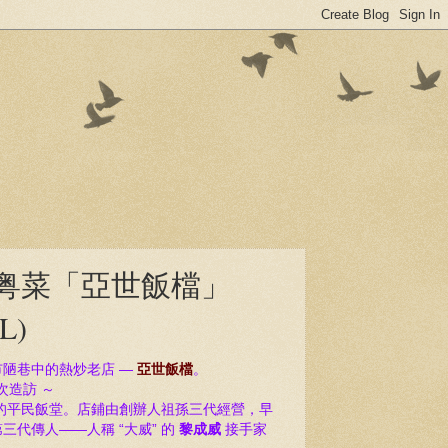
味粤菜「亞世飯檔」
L)
陋巷中的熱炒老店 —
亞世飯檔
。
次造訪 ～
的平民飯堂。
店鋪由創辦人祖孫三代經營，早
代傳人——人稱 “大威” 的
黎成威
接手家