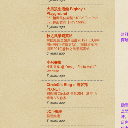
大男孩生活館 Bigboy's
Playground
360相機最佳腳架?JOBY TelePod
325腳架實測【Toy Story】
6 years ago
這
秋之風景寫真站
憚地
韓國紅葉全盛期追蹤2019》10月中
開始轉紅(持續更新)。[韓國紅葉預
測期2019]@秋之風景寫真站
6 years ago
小彤畫集
小彤畫集 @ Design Festa Vol 49
Website
7 years ago
CircleG's Blog :: 痞客邦
PIXNET ::
圓圈圈 CircleG 日常254 - 當 曱甴
蟑螂 VS 你家
7 years ago
聽
是
JC小鴨窩
藝遊維港
味
8 years ago
店