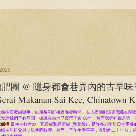
/2025
增肥團 @ 隱身都會巷弄內的古早
Gerai Makanan Sai Kee, Chinatown K
天前往茨廠街辦事，結束後剛好接近晚餐時間，友人提議到這家隱藏在鬧市
家食肆我們早有耳聞，
據說在
當地已經營了逾 60年，然而我們卻都是第一
世飯檔
最初主打煮炒、瓦煲飯和經濟飯 (雜菜飯)，是許多老街坊日常用餐
由檔主的祖父與父親共同打理。然而，早年生意平平，直到約二十年前，第三