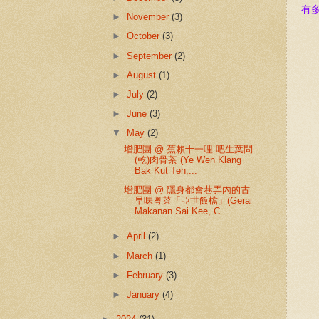
有
►
November
(3)
►
October
(3)
►
September
(2)
►
August
(1)
►
July
(2)
►
June
(3)
▼
May
(2)
增肥團 @ 蕉賴十一哩 吧生葉問
(乾)肉骨茶 (Ye Wen Klang
Bak Kut Teh,...
增肥團 @ 隱身都會巷弄內的古
早味粤菜「亞世飯檔」(Gerai
Makanan Sai Kee, C...
►
April
(2)
►
March
(1)
►
February
(3)
►
January
(4)