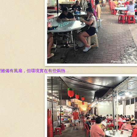
裡雖備有風扇，但環境實在有些焗熱…