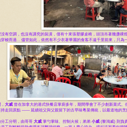
裡没有空調，
也沒有講究的裝潢，僅有十來張塑膠桌椅，頭頂吊著幾盞裸
穿梭而過...
儘管如此，依然有不少衣著華麗的食客不遠千里前來，只為一
聞，
大威
曾在加拿大的港式快餐店掌廚多年，期間學會了不少創新菜式。
堅持走回原點 —— 延續祖父與父親留下的古早味粵菜傳統，以最道地的
。
內分工分明，由哥哥
大威
掌勺掌味、控制火候；弟弟
小威
(黎鴻威) 則