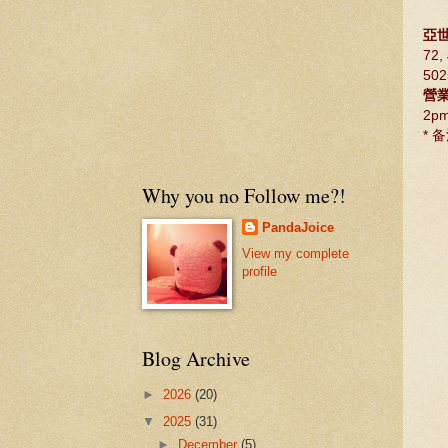
亞世
72,
502
營
2p
*
Why you no Follow me?!
PandaJoice
View my complete
profile
Blog Archive
►
2026
(20)
▼
2025
(31)
►
December
(5)