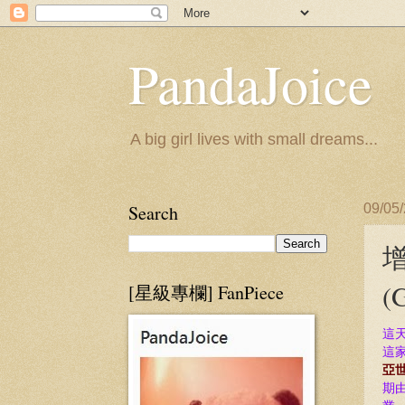
PandaJoice
A big girl lives with small dreams...
Search
09/05
(
[星級專欄] FanPiece
這
這
亞
期