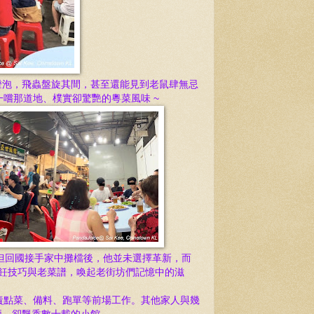
燈泡，飛蟲盤旋其間，甚至還能見到老鼠肆無忌
嚐那道地、樸實卻驚艷的粵菜風味 ~
但回國接手家中攤檔後，他並未選擇革新，而
烹飪技巧與老菜譜，喚起老街坊們記憶中的滋
負責點菜、備料、跑單等前場工作。其他家人與幾