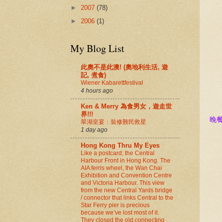
►
2007
(78)
►
2006
(1)
My Blog List
此奧不是此澳! (奧地利生活, 遊
記, 煮食)
Wiener Kabarettfestival
4 hours ago
Ken & Merry 為食男女，遊走世
界!!!
晚
翠湖皇宴：裝修難民救星
1 day ago
Hong Kong Thru My Eyes
Like a postcard; the Central
Harbour Front in Hong Kong. The
AIA ferris wheel, the Wan Chai
Exhibition and Convention Centre
and Victoria Harbour. This view
from the new Central Yards bridge
/ connector that links Central to the
Star Ferry pier is precious
because we’ve lost most of it.
They closed the old connecting