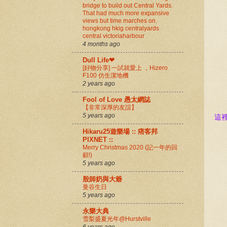
bridge to build out Central Yards.
That had much more expansive
views but time marches on.
hongkong hkig centralyards
central victoriaharbour
4 months ago
Dull Life❤
[好物分享] 一試就愛上 ，Hizero
F100 仿生潔地機
2 years ago
Fool of Love 愚太網誌
【非常深厚的友誼】
5 years ago
這
Hikaru25遊樂場 :: 痞客邦
PIXNET ::
Merry Christmas 2020 (記一年的回
顧!)
5 years ago
殷師奶與大爺
曼谷生日
5 years ago
永樂大典
雪梨盛夏光年@Hurstville
6 years ago