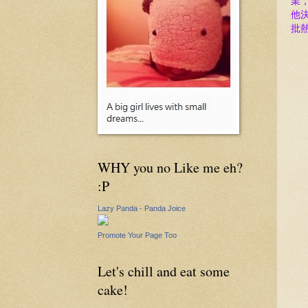
業
他
批
WHY you no Like me eh?
:P
Lazy Panda - Panda Joice
Promote Your Page Too
Let's chill and eat some
cake!