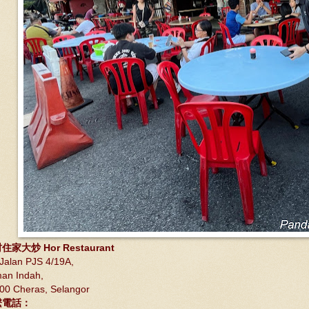
住家大炒 Hor Restaurant
 Jalan PJS 4/19A,
an Indah,
00 Cheras, Selangor
繫電話：