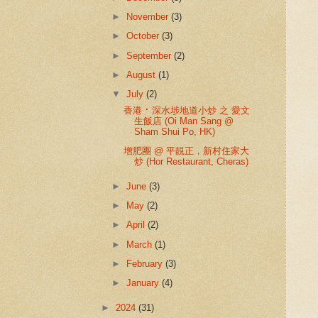
►
November
(3)
►
October
(3)
►
September
(2)
►
August
(1)
▼
July
(2)
香港 ⠂深水埗地道小炒 之 愛文
生飯店 (Oi Man Sang @
Sham Shui Po, HK)
增肥團 @ 平靚正，新村住家大
炒 (Hor Restaurant, Cheras)
►
June
(3)
►
May
(2)
►
April
(2)
►
March
(1)
►
February
(3)
►
January
(4)
►
2024
(31)