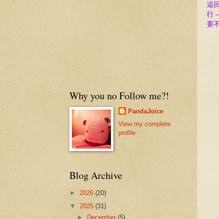
這
行
要
Why you no Follow me?!
PandaJoice
View my complete
profile
Blog Archive
►
2026
(20)
▼
2025
(31)
►
December
(5)