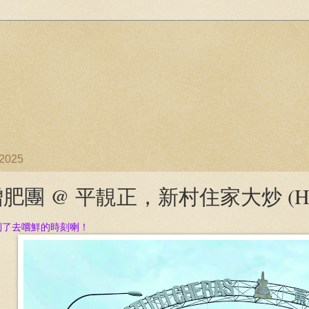
/2025
肥團 @ 平靚正，新村住家大炒 (Hor Rest
到了去嚐鮮的時刻喇！