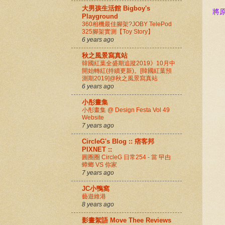
大男孩生活館 Bigboy's
將
Playground
360相機最佳腳架?JOBY TelePod
325腳架實測【Toy Story】
6 years ago
秋之風景寫真站
韓國紅葉全盛期追蹤2019》10月中
開始轉紅(持續更新)。[韓國紅葉預
測期2019]@秋之風景寫真站
6 years ago
小彤畫集
小彤畫集 @ Design Festa Vol 49
Website
7 years ago
CircleG's Blog :: 痞客邦
PIXNET ::
圓圈圈 CircleG 日常254 - 當 曱甴
蟑螂 VS 你家
7 years ago
JC小鴨窩
藝遊維港
8 years ago
影畫絮語 Move Thee Reviews