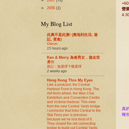
►
2007
(78)
+60
►
2006
(1)
營
4:
My Blog List
此奧不是此澳! (奧地利生活, 遊
記, 煮食)
Odeon
15 hours ago
Ken & Merry 為食男女，遊走世
界!!!
新記：無選擇下嘅選擇
2 weeks ago
Hong Kong Thru My Eyes
Like a postcard; the Central
Harbour Front in Hong Kong. The
AIA ferris wheel, the Wan Chai
Exhibition and Convention Centre
and Victoria Harbour. This view
from the new Central Yards bridge
真
/ connector that links Central to the
種
Star Ferry pier is precious
because we’ve lost most of it.
They closed the old connecting
bridge to build out Central Yards.