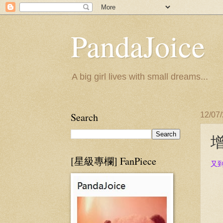
PandaJoice
A big girl lives with small dreams...
Search
12/07
增
[星級專欄] FanPiece
又