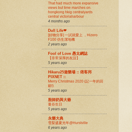
That had much more expansive
views but time marches on.
hongkong hkig centralyards
central victoriaharbour
4 months ago
Dull Life❤
[好物分享] 一試就愛上 ，Hizero
F100 仿生潔地機
2 years ago
Fool of Love 愚太網誌
【非常深厚的友誼】
5 years ago
Hikaru25遊樂場 :: 痞客邦
PIXNET ::
Merry Christmas 2020 (記一年的回
顧!)
5 years ago
殷師奶與大爺
曼谷生日
5 years ago
永樂大典
雪梨盛夏光年@Hurstville
6 years ago