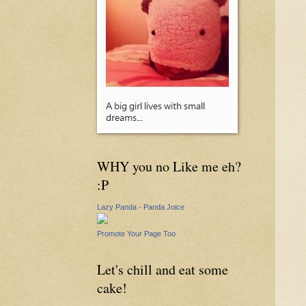
WHY you no Like me eh?
:P
Lazy Panda - Panda Joice
Promote Your Page Too
Let's chill and eat some
cake!