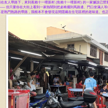
回
在友人帶路下，來到蕉賴十一哩新村 (焦賴十一哩新村)
的一家據說已營
 —— 但只要你在大街上看到一家熱鬧到把桌椅擺到馬路邊、門口坐滿人等
不是
熟門熟路的帶路
，我根本不會發現這間隱藏在住宅區裡的老味道。
也