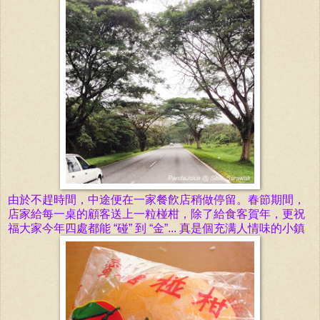
由於不趕時間，中途便在一家
餐飮
店稍做停留。春節
期間，
店家給每一桌的顧客送上一粒椪柑，除了給食客賀年，更祝
福大家今年四處都能 “碰” 到 “金”... 真是
個充满人情味
的
小鎮