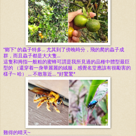
“
鄉下” 的蟲子特多... 尤其到了傍晚時分，飛的爬的蟲子成
群，而且
蟲子
都是大大隻...
這隻和拇指一般粗的蜜蜂可謂是我所見過的品種中體型最巨
型的 （還穿着一身華
麗
麗的絨服，感覺名堂應該有很勵害的
樣子~ 哈） ... 不敢靠近... *好驚
驚*
難得的晴天~