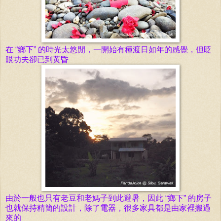
在
“
鄉下” 的時光
太悠閒，一開始有種渡日如年的感覺，但眨
眼功夫卻已到黄昏
由於一般也只有老豆和老媽子到此避暑，因
此 “
鄉下” 的房子
也就保持精簡的
設計，除了電器，很多家具都是由家裡搬過
來的