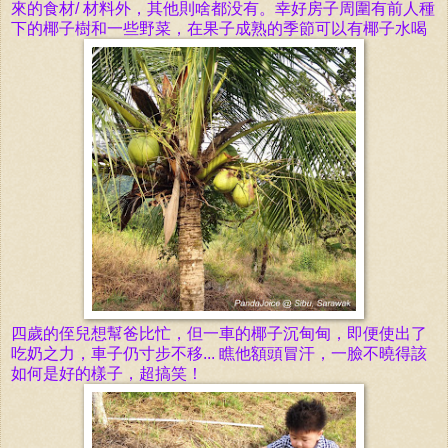
來的食材/ 材料外，其他則啥都没有。幸好房子周圍有前人種
下的椰子樹和一些野菜，在果子成熟的季節可以有椰子水喝
四歲的侄兒想幫爸比忙，但一車的椰子沉甸甸，即便使出了
吃奶之力，車子仍寸步不移... 瞧他額頭冒汗，一臉不曉得該
如何是好的樣子，超搞笑！