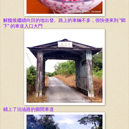
解饞後繼續向目的地出發。路上的車輛不多，很快便
來到
“
鄉
下” 的車道
入口大門
鋪上了泊油路的鄉間車道