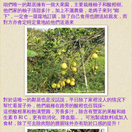
咱們唯一的鄰居擁有一個大果園，主要栽種柚子和酸柑樹。
他們家的柚子清甜多汁，加上
不灑農藥，
老媽子來到
“
鄉
下”，一定會
一籮
籮地訂
購，除了自己食用也贈送給親友，而
對方亦會定時定量地給他們送過來
對於
這唯一的
鄰
居也是没話說，平日
除了
家裡没人的情况下
幫忙看屋子外，他們栽種在路旁的酸柑也任我採~
這些
酸柑
果粒飽满豐圓，芳香多汁，除含有豐富的果酸和維
生素 B 和 C，更有助消化、降血脂... 。可
泡製成飲料
或加入
食材，除了可去除肉類的膻腥味外亦有助於口感的提升！