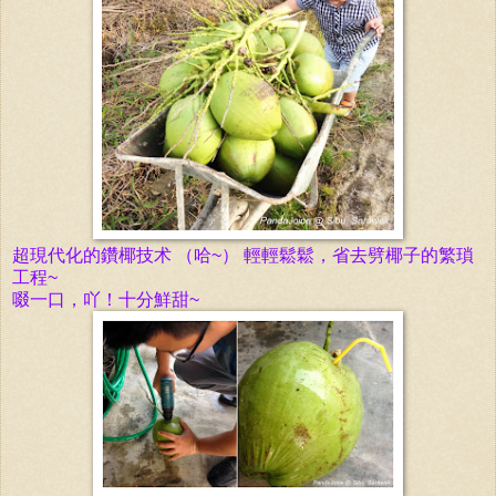
超現代化的鑽椰技术 （哈~） 輕
輕鬆
鬆，省去劈椰子的繁瑣
工程~
啜一口，吖！十分鮮甜~