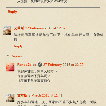
入服務，反而出現供多於求嘅情况...
Reply
艾華斯
27 February 2015 at 12:37
這樣簡簡單單過新年也不錯呀~~祝你羊年行大運，身體健
康！
Reply
Replies
PandaJoice
27 February 2015 at 22:20
我都係甘唸，簡單又輕鬆 :)
你有無返鄉下拜年呢？
祝艾華斯羊年事事順心！
艾華斯
2 March 2015 at 11:41
好多年前返過一次，而家鄉下差不多無人係度，所以一