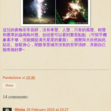
這兒的夜晚非常寂靜，没有車聲、人聲，只有的風聲、樹聲
和窸窣的蟲鳴鳥叫聲。抬頭更可以看到繁星點點 （可惜手機
象素不够，没能捕捉满天星星的畫面），感覺與大自然如此
貼近。放鬆身心，閉眼享受城市没有的安寜清
靜
，并願自己
能有個好夢~
PandaJoice
at
19:36
Share
14 comments:
Ohtria
26 February 2015 at 23:27