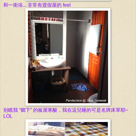
和一衛浴... 非常有渡假屋
的 feel
别瞧
我
“
鄉下”
的板
屋寒酸，我在這兒睡的可是名牌床
單耶~
LOL