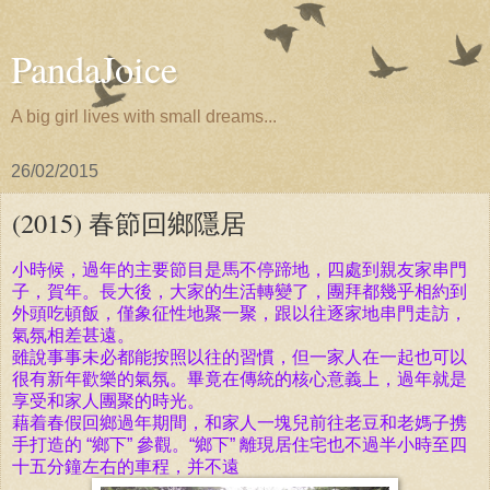
PandaJoice
A big girl lives with small dreams...
26/02/2015
(2015) 春節回鄉隱居
小
時候，過年的主要節目是馬不停蹄地，四處到親友家串門
子，賀年。長大後，大家的生活轉變了，團拜都幾乎
相約到
外頭吃頓飯，
僅
象征性地聚一聚，跟以往逐家地串門走訪，
氣氛相差甚遠。
雖說事事未必都能按照以往的習慣，但一家人在一起也可以
很有新年歡樂的氣氛。畢竟在傳統的核心意義上，過年就是
享受和家人團聚的時光。
藉着春假回鄉過年期間，和家人一塊兒前往老豆和老媽子携
手打造的 “
鄉下” 參觀。
“
鄉下” 離現居住宅也不過半小時至四
十五分鐘左右的車程，并不遠