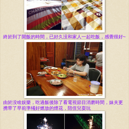
終於到了開飯的時間，已好久没和家人一起吃飯，感覺很好~
由於没啥娱樂，吃過飯後除了看電視節目消磨時間，妹夫更
携带了早前準犕好燃放的煙花，陪侄兒耍玩