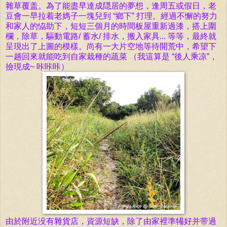
雜草覆盖。為了能盡早達成
隠居的夢想，逢
周五或假日，老
豆會一早拉着老媽子一塊兒到
“
鄉下” 打理。經過不懈的努力
和家人的恊助下，短短
三個月的時間板屋重新過漆，搭上圍
欄，除草，驅動電路/ 蓄水/ 排水，搬入家具... 等等，最終就
呈現出了上圖的模樣。尚有一大片空地等待開荒中，希望下
一趟回來就能吃到自家栽種的蔬菜 （我這算是 “後人乘凉”，
撿現成~ 咔咔咔）
由於附近没有雜貨店，資源短缺，除了由家裡準犕好并带過