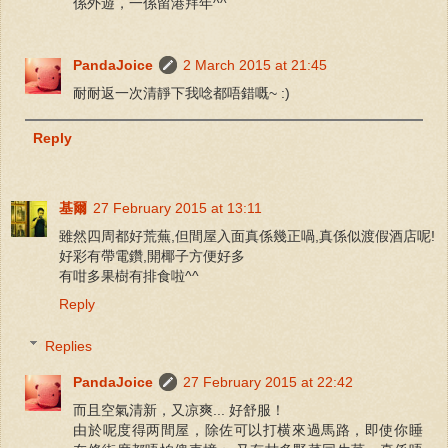
係外遊，一係留港拜年^^
PandaJoice
2 March 2015 at 21:45
耐耐返一次清靜下我唸都唔錯嘅~ :)
Reply
基爾
27 February 2015 at 13:11
雖然四周都好荒蕪,但間屋入面真係幾正喎,真係似渡假酒店呢!
好彩有帶電鑽,開椰子方便好多
有咁多果樹有排食啦^^
Reply
Replies
PandaJoice
27 February 2015 at 22:42
而且空氣清新，又凉爽... 好舒服！
由於呢度得两間屋，除佐可以打横來過馬路，即使你睡