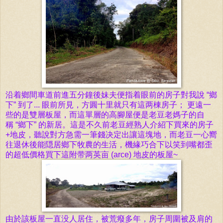
沿着
鄉間車道前進五分鐘後妹夫便指着眼前的房子對我說 “
鄉
下” 到了... 眼前所見，方圓十里就只有這两棟房子； 更遠一
些的是雙層
板屋，而這單層的高腳屋便是老豆老媽子的自
稱
“
鄉下” 的
新居。這
是不久前老豆經熟人介紹下買來的房子
+地皮，聽說對方急需一筆錢决定出讓這塊地，而老豆一心嚮
往退休後能隠居鄉下牧農的生活，機緣巧合下以
笑到嘴都歪
的
超低價格買下這附带两英亩
(arce)
地皮的板屋~
由於該板屋一直没人居住，被荒癈多年，房子周圍被及肩的