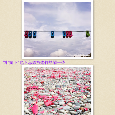
到
“
鄉下” 也不忘燃放炮
竹熱閙一番