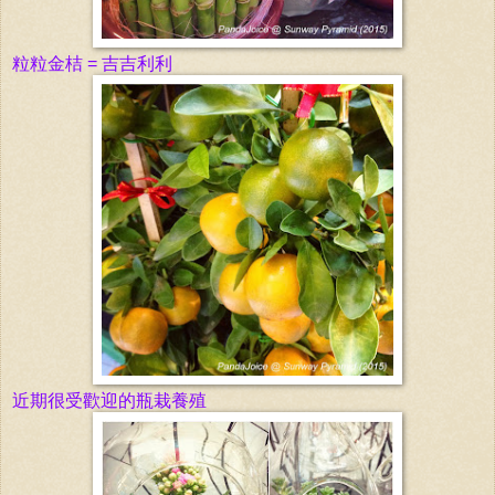
粒粒金桔 = 吉吉利利
近期很受
歡
迎的瓶栽
養
殖