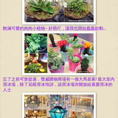
飽滿可
愛
的肉肉小植物~ 好萌吖，讓我也開始蠢蠢欲動...
忘了之前可曾提過，雙威購物商場有一個大馬首家/ 最大室内
滑冰場，除了花樣滑冰培訓，該
滑冰場亦
開放給喜愛
滑冰的
人士