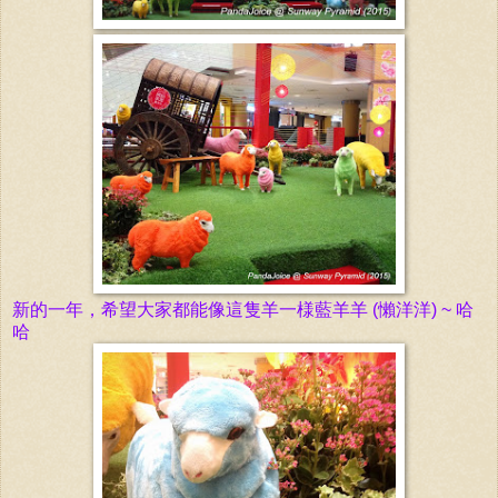
新的一年，希望大家都能像這隻羊一様
藍羊羊
(懶洋洋) ~ 哈
哈