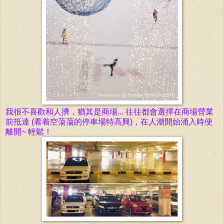
我很不喜歡和人擠，猶其是商場... 往往都會選擇在商場營業
前抵達 (看着空蕩蕩的停車場特高興)，在人潮開始涌入時便
離開~ 輕鬆！