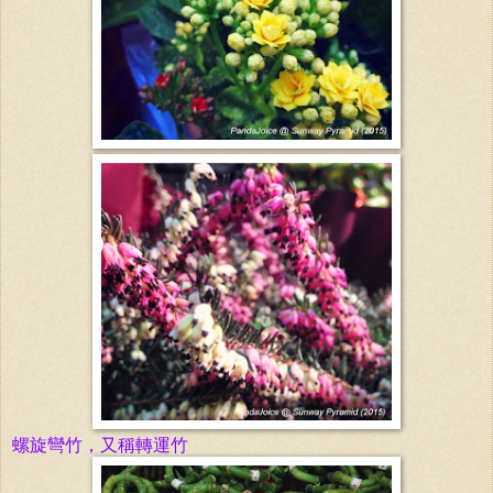
螺旋彎竹，又
稱
轉運竹