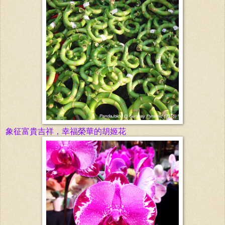
象征富貴吉祥，幸福榮華的胡姬花