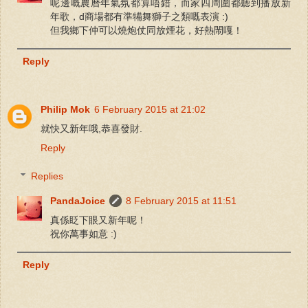
呢邊嘅農曆年氣氛都算唔錯，而家四周圍都聽到播放新
年歌，d商場都有準犕舞獅子之類嘅表演 :)
但我鄉下仲可以燒炮仗同放煙花，好熱閙嘎！
Reply
Philip Mok
6 February 2015 at 21:02
就快又新年哦,恭喜發財.
Reply
Replies
PandaJoice
8 February 2015 at 11:51
真係眨下眼又新年呢！
祝你萬事如意 :)
Reply