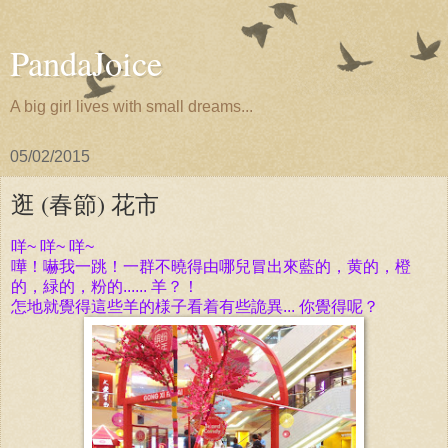
PandaJoice
A big girl lives with small dreams...
05/02/2015
逛 (春節) 花市
咩~ 咩~ 咩~
嘩！嚇
我一跳！一群
不曉得
由
哪兒冒出來藍的，黄的，橙
的，緑的，粉的...... 羊？！
怎地就覺得這些羊的様子看着有些詭異... 你覺得呢？