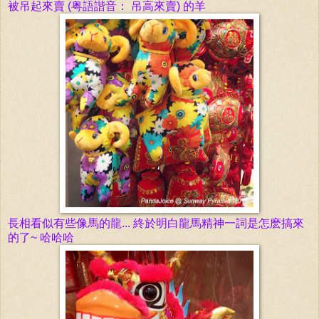
被吊起來賣 (粤語諧音： 吊高來賣) 的羊
長相看似有些像馬的龍... 終於明白龍馬精神一詞是怎麽搞來
的了~ 哈哈哈