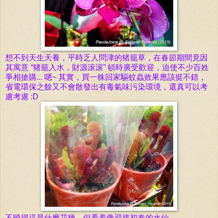
想不到天生天養，平時乏人問津的
猪籠草
，
在
春節期間竟因
其
寓意 “
猪籠入水，財源滚滚” 頓時廣受歡迎，迫使
不少百姓
爭相搶購... 嗯~ 其實，買一株回家驅蚊蟲效果應該挺不錯，
省電環保之餘又不會散發出有毒氣味污染環境，還真可以考
慮
考慮 :D
不曉得這是什麽花種，但看着像迎接初春的水仙