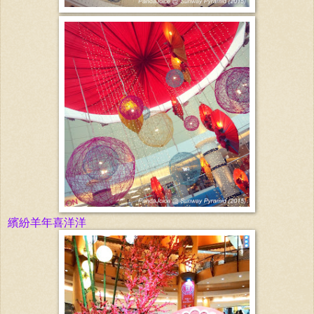
繽紛羊年喜洋洋