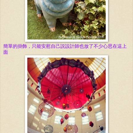
簡單
的
掛
飾
，只能安慰自己説
設
計師
也放了不少心思在
這
上
面