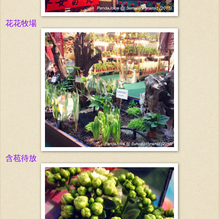
花花牧場
含苞待放