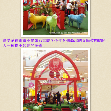
是受消費市道不景氣影嚮嗎？今年各個商場的春節裝飾總給
人一種提不起勁的感覺...