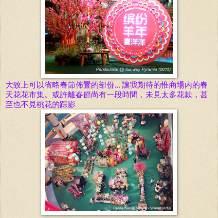
大致上可以省略春節佈置的部份... 讓我期待的惟
商場内的
春
天花花市集。或許離春節尚有一段時間，未見太多花款，甚
至也不見桃花的踪影