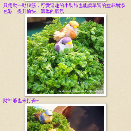
只需動一動腦筋，可愛逗趣的小
裝
飾
也能讓
單
調
的
盆栽
增添
色彩，提升愉快、溫馨的
氣
氛
財神爺也來打雀~