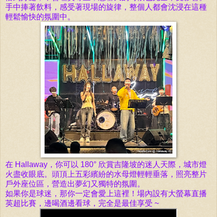
手中捧著飲料，感受著現場的旋律，整個人都會沈浸在這種
輕鬆愉快的氛圍中。
在 Hallaway，你可以 180° 欣賞吉隆坡的迷人天際，城市燈
火盡收眼底。頭頂上五彩繽紛的水母燈輕輕垂落，照亮整片
戶外座位區，營造出夢幻又獨特的氛圍。
如果你是球迷，那你一定會愛上這裡！場內設有大螢幕直播
英超比賽，邊喝酒邊看球，完全是最佳享受 ~