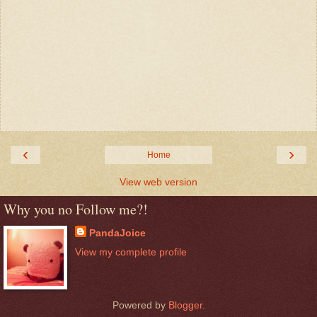
‹
›
Home
View web version
Why you no Follow me?!
PandaJoice
View my complete profile
Powered by
Blogger
.