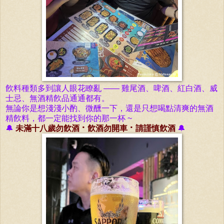
飮料種類多到讓人眼花瞭亂 —— 雞尾酒、啤酒、紅白酒、威
士忌、無酒精飮品通通都有。
無論你是想淺淺小酌、微醺一下，還是只想喝點清爽的無酒
精飮料，都一定能找到你的那一杯 ~
🔔
未滿十八歲勿飮酒 ⠂飮酒勿開車
⠂請謹慎飮酒
🔔