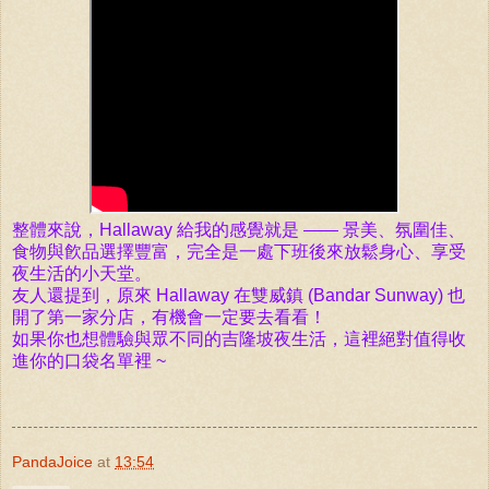
整體來說，Hallaway 給我的感覺就是 —— 景美、氛圍佳、
食物與飮品選擇豐富，完全是一處下班後來放鬆身心、享受
夜生活的小天堂。
友人還提到，原來 Hallaway 在雙威鎮 (Bandar Sunway) 也
開了第一家分店，有機會一定要去看看！
如果你也想體驗與眾不同的吉隆坡夜生活，這裡絕對值得收
進你的口袋名單裡 ~
PandaJoice
at
13:54