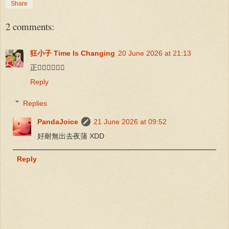
Share
2 comments:
狂小子 Time Is Changing
20 June 2026 at 21:13
正👍🏻👍🏻👍🏻
Reply
Replies
PandaJoice
21 June 2026 at 09:52
好耐無出去夜蒲 XDD
Reply