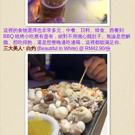
這裡的食物選擇也非常多元，中餐、日料、韓食、西餐到
BBQ 燒烤小吃應有盡有，絕對不用擔心餓肚子。無論是想解
饞、想吃得飽，還是想整晚邊吃邊喝，這裡都能滿足你。
三大美人⠂白灼
(Beautiful In White) @ RM42.90/份