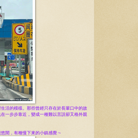
裡生活的模樣。那些曾經只存在於長輩口中的故
也在一步步靠近，變成一種難以言説卻又格外親
悠閒，有種慢下來的小鎮感覺 ~