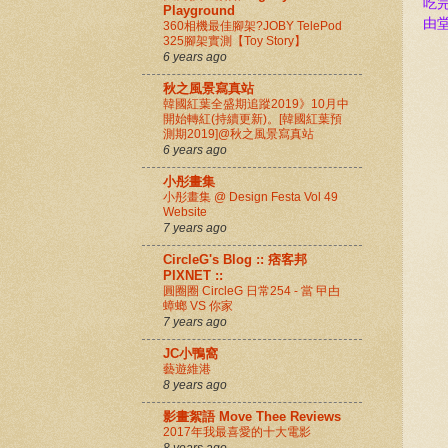
吃
Playground
由
360相機最佳腳架?JOBY TelePod
325腳架實測【Toy Story】
6 years ago
秋之風景寫真站
韓國紅葉全盛期追蹤2019》10月中
開始轉紅(持續更新)。[韓國紅葉預
測期2019]@秋之風景寫真站
6 years ago
小彤畫集
小彤畫集 @ Design Festa Vol 49
Website
7 years ago
CircleG's Blog :: 痞客邦
PIXNET ::
圓圈圈 CircleG 日常254 - 當 曱甴
蟑螂 VS 你家
7 years ago
JC小鴨窩
藝遊維港
8 years ago
影畫絮語 Move Thee Reviews
2017年我最喜愛的十大電影
8 years ago