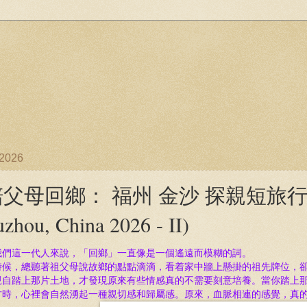
/2026
父母回鄉： 福州 金沙 探親短旅行 (A Lit
uzhou, China 2026 - II)
我們這一代人來說，
「
回鄉
」
一直像是一個遙遠而模糊的詞。
時候，總聽著祖父母說故鄉的點點滴滴，看着家中牆上懸掛的祖先牌位，
親自踏上那片土地，
才發現原來有些情感真的不需要刻意培養。當你踏上
方時，心裡會自然湧起一種親切感和歸屬感。原來，血脈相連的感覺，真