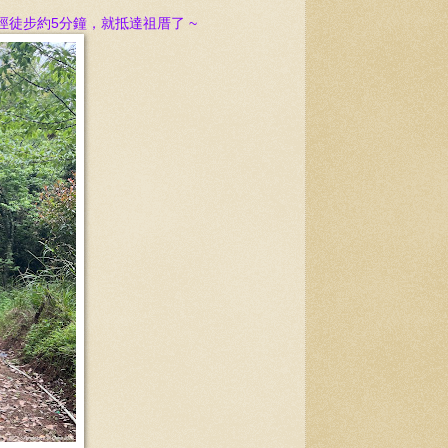
徒步約5分鐘，就抵達祖厝了 ~