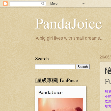
PandaJoice
A big girl lives with small dreams...
Search
26/06
陪
F
[星級專欄] FanPiece
對
小
次
地