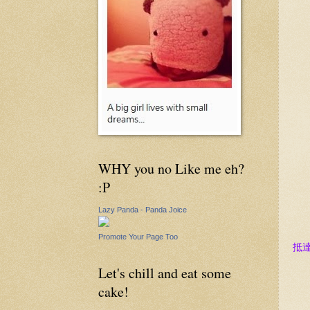
WHY you no Like me eh?
:P
Lazy Panda - Panda Joice
Promote Your Page Too
抵
Let's chill and eat some
cake!