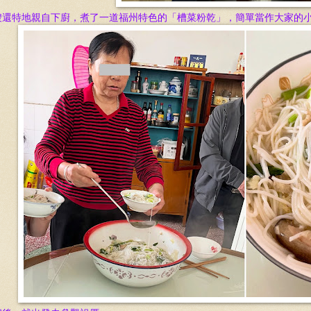
嫂還特地親自下廚，煮了一道福州特色的
「
槽菜粉乾
」
，簡單當作大家的