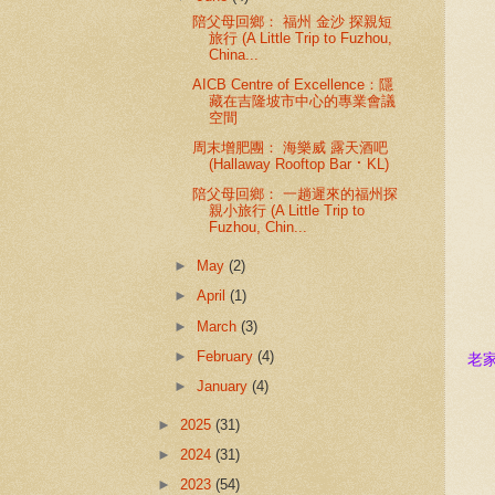
陪父母回鄉： 福州 金沙 探親短
旅行 (A Little Trip to Fuzhou,
China...
AICB Centre of Excellence：隱
藏在吉隆坡市中心的專業會議
空間
周末增肥團： 海樂威 露天酒吧
(Hallaway Rooftop Bar ⠂KL)
陪父母回鄉： 一趟遲來的福州探
親小旅行 (A Little Trip to
Fuzhou, Chin...
►
May
(2)
►
April
(1)
►
March
(3)
►
February
(4)
老
►
January
(4)
►
2025
(31)
►
2024
(31)
►
2023
(54)