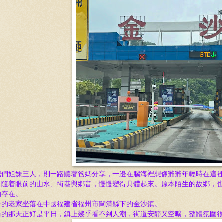
我們姐妹三人，則一路聽著爸媽分享，一邊在腦海裡想像爺爺年輕時在這
，隨着眼前的山水、街巷與鄉音，慢慢變得具體起來。原本陌生的故鄉，
的存在。
公的老家坐落在中國福建省福州市閩清縣下的金沙鎮。
訪的那天正好是平日，鎮上幾乎看不到人潮，街道安靜又空曠，整體氛圍很