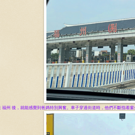
達 福州 後，就能感覺到爸媽特別興奮。車子穿過街道時，他們不斷指着