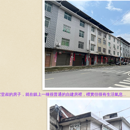
家堂叔的房子，就在鎮上一棟很普通的自建房裡，樸實但很有生活氣息...