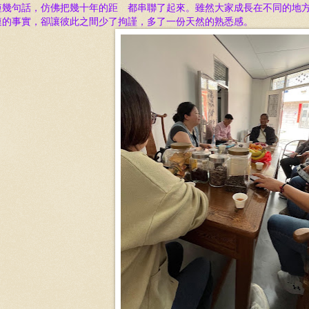
短幾句話，仿佛把幾十年的距離都串聯了起來。雖然大家成長在不同的地
連的事實，卻讓彼此之間少了拘謹，多了一份天然的熟悉感。