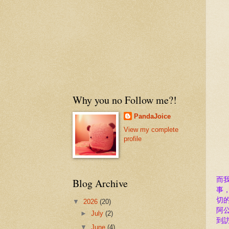
Why you no Follow me?!
PandaJoice
View my complete
profile
而
Blog Archive
事
切
▼
2026
(20)
阿
►
July
(2)
到
▼
June
(4)