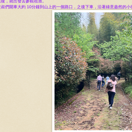
完後，就出發去參觀祖厝。
堂叔們開車大約 10分鐘到山上的一個路口，之後下車，沿著綠意盎然的小徑