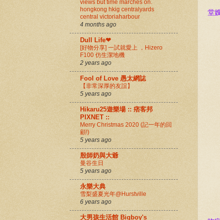
views but time marches on.
hongkong hkig centralyards
堂
central victoriaharbour
4 months ago
Dull Life❤
[好物分享] 一試就愛上 ，Hizero
F100 仿生潔地機
2 years ago
Fool of Love 愚太網誌
【非常深厚的友誼】
5 years ago
Hikaru25遊樂場 :: 痞客邦
PIXNET ::
Merry Christmas 2020 (記一年的回
顧!)
5 years ago
殷師奶與大爺
曼谷生日
5 years ago
永樂大典
雪梨盛夏光年@Hurstville
6 years ago
大男孩生活館 Bigboy's