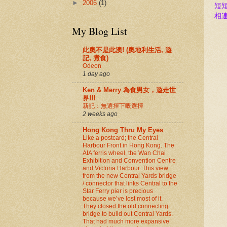
►
2006
(1)
短
相
My Blog List
此奧不是此澳! (奧地利生活, 遊
記, 煮食)
Odeon
1 day ago
Ken & Merry 為食男女，遊走世
界!!!
新記：無選擇下嘅選擇
2 weeks ago
Hong Kong Thru My Eyes
Like a postcard; the Central
Harbour Front in Hong Kong. The
AIA ferris wheel, the Wan Chai
Exhibition and Convention Centre
and Victoria Harbour. This view
from the new Central Yards bridge
/ connector that links Central to the
Star Ferry pier is precious
because we’ve lost most of it.
They closed the old connecting
bridge to build out Central Yards.
That had much more expansive