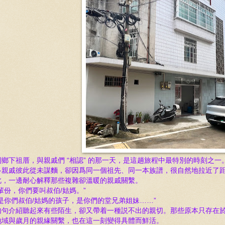
到鄉下祖厝，與親戚們 “相認” 的那一天，是這趟旅程中最特別的時刻之一
多親戚彼此從未謀麵，卻因爲同一個祖先、同一本族譜，很自然地拉近了
此，一邊耐心解釋那些複雜卻溫暖的親戚關繫。
按輩份，你們要叫叔伯/姑
媽
。”
是你們叔伯/姑
媽
的孩子，是你們的堂兄弟姐妹……”
句句介紹聽起來有些陌生，卻又帶着一種説不出的親切。那些原本只存在
地域與歲月的親緣關繫，也在這一刻變得具體而鮮活。